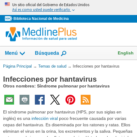
Omita
Un sitio oficial del Gobierno de Estados Unidos
y
Así es como usted puede verificarlo
vaya
Biblioteca Nacional de Medicina
al
Contenido
Mostrar
English
Menú
Búsqueda
el
campo
Usted
Página Principal
→
Temas de salud
→
Infecciones por hantavirus
de
está
Infecciones por hantavirus
aquí:
Otros nombres: Síndrome pulmonar por hantavirus
El síndrome pulmonar por hantavirus (HPS, por sus siglas en
inglés) es una
infección viral
poco frecuente causada por varias
cepas del hantavirus. Es diseminada por los ratones y ratas. Ellos
eliminan el virus en la orina, los excrementos y la saliva. Pequeñas