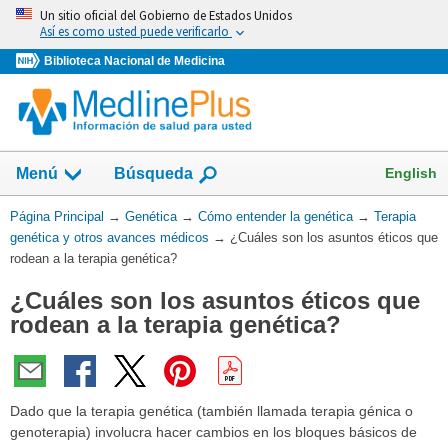
Omita
Un sitio oficial del Gobierno de Estados Unidos
y
Así es como usted puede verificarlo
vaya
Biblioteca Nacional de Medicina
al
Contenido
Mostrar
English
Menú
Búsqueda
el
campo
Usted
Página Principal
→
Genética
→
Cómo entender la genética
→
Terapia
de
está
genética y otros avances médicos
→
¿Cuáles son los asuntos éticos que
aquí:
rodean a la terapia genética?
¿Cuáles son los asuntos éticos que
rodean a la terapia genética?
Dado que la terapia genética (también llamada terapia génica o
genoterapia) involucra hacer cambios en los bloques básicos de