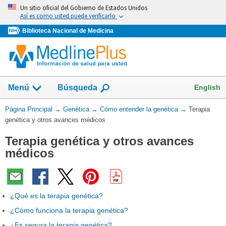
Omita
Un sitio oficial del Gobierno de Estados Unidos
y
Así es como usted puede verificarlo
vaya
Biblioteca Nacional de Medicina
al
Contenido
Mostrar
English
Menú
Búsqueda
el
campo
Usted
Página Principal
→
Genética
→
Cómo entender la genética
→
Terapia
de
está
genética y otros avances médicos
aquí:
Terapia genética y otros avances
médicos
¿Qué es la terapia genética?
¿Cómo funciona la terapia genética?
¿Es segura la terapia genética?