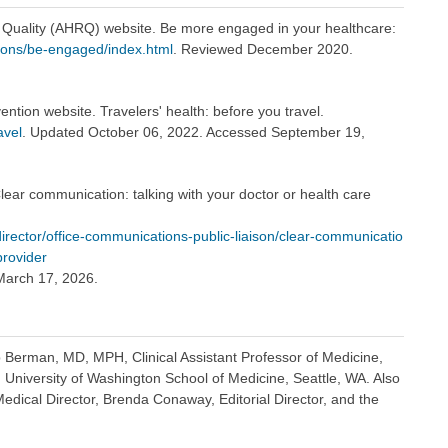
Quality (AHRQ) website. Be more engaged in your healthcare:
ions/be-engaged/index.html
. Reviewed December 2020.
ntion website. Travelers' health: before you travel.
avel
. Updated October 06, 2022. Accessed September 19,
Clear communication: talking with your doctor or health care
-director/office-communications-public-liaison/clear-communicatio
provider
March 17, 2026.
b Berman, MD, MPH, Clinical Assistant Professor of Medicine,
, University of Washington School of Medicine, Seattle, WA. Also
dical Director, Brenda Conaway, Editorial Director, and the