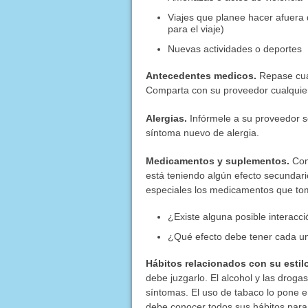
Viajes que planee hacer afuera
para el viaje)
Nuevas actividades o deportes
Antecedentes medicos.
Repase cual
Comparta con su proveedor cualquie
Alergias.
Infórmele a su proveedor so
síntoma nuevo de alergia.
Medicamentos y suplementos.
Comp
está teniendo algún efecto secundar
especiales los medicamentos que to
¿Existe alguna posible interacc
¿Qué efecto debe tener cada u
Hábitos relacionados con su estilo
debe juzgarlo. El alcohol y las droga
síntomas. El uso de tabaco lo pone 
debe conocer todos sus hábitos para 