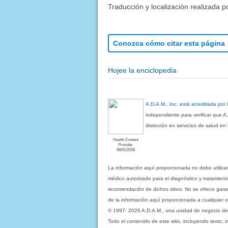
Traducción y localización realizada p
Conozca cómo citar esta página
Hojee la enciclopedia
A.D.A.M., Inc. está acreditada por
independiente para verificar que A
distinción en servicios de salud e
Health Content
Provider
06/01/2028
La información aquí proporcionada no debe utiliza
médico autorizado para el diagnóstico y tratamient
recomendación de dichos sitios. No se ofrece garant
de la información aquí proporcionada a cualquier o
© 1997- 2026 A.D.A.M., una unidad de negocio de Eb
Todo el contenido de este sitio, incluyendo texto, 