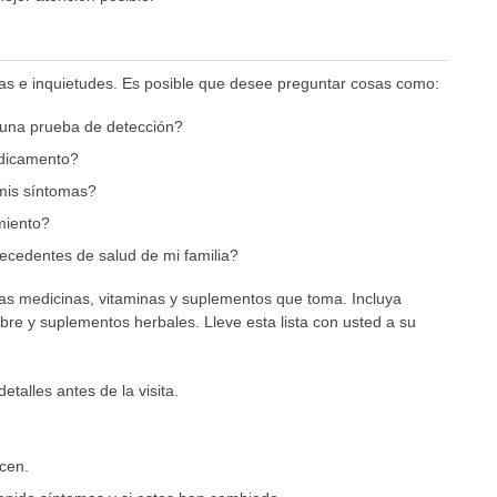
tas e inquietudes. Es posible que desee preguntar cosas como:
guna prueba de detección?
dicamento?
mis síntomas?
miento?
cedentes de salud de mi familia?
as medicinas, vitaminas y suplementos que toma. Incluya
re y suplementos herbales. Lleve esta lista con usted a su
etalles antes de la visita.
cen.