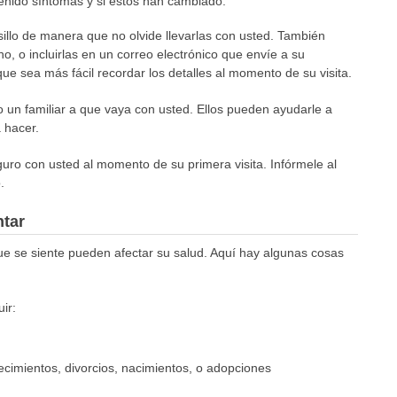
enido síntomas y si estos han cambiado.
sillo de manera que no olvide llevarlas con usted. También
o, o incluirlas en un correo electrónico que envíe a su
ue sea más fácil recordar los detalles al momento de su visita.
o un familiar a que vaya con usted. Ellos pueden ayudarle a
 hacer.
guro con usted al momento de su primera visita. Infórmele al
.
ntar
ue se siente pueden afectar su salud. Aquí hay algunas cosas
ir:
ecimientos, divorcios, nacimientos, o adopciones