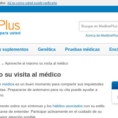
idos
Así es como usted puede verificarlo
Busque
en
MedlinePlus
Acerca de MedlinePlu
y suplementos
Genética
Pruebas médicas
Enc
→
Aproveche al máximo su visita al médico
 su visita al médico
n médica
es un buen momento para compartir sus inquietudes
tas. Prepararse de antemano para su cita puede ayudar a
mo.
onesto sobre sus síntomas y los
hábitos asociados
con su estilo
rse de entender. Participar activamente en el cuidado de su
ejor atención posible.