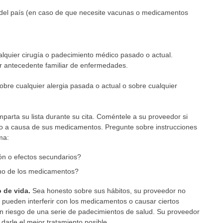
 del país (en caso de que necesite vacunas o medicamentos
quier cirugía o padecimiento médico pasado o actual.
r antecedente familiar de enfermedades.
bre cualquier alergia pasada o actual o sobre cualquier
arta su lista durante su cita. Coméntele a su proveedor si
io a causa de sus medicamentos. Pregunte sobre instrucciones
ma:
ión o efectos secundarios?
no de los medicamentos?
 de vida.
Sea honesto sobre sus hábitos, su proveedor no
s pueden interferir con los medicamentos o causar ciertos
en riesgo de una serie de padecimientos de salud. Su proveedor
darle el mejor tratamiento posible.