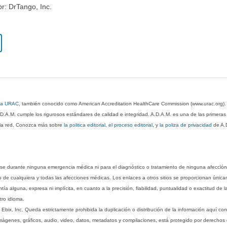
or: DrTango, Inc.
 la URAC
, también conocido como American Accreditation HealthCare Commission (www.urac.org)
.D.A.M. cumple los rigurosos estándares de calidad e integridad. A.D.A.M. es una de las primera
n la red. Conozca más sobre
la politica editorial, el proceso editorial
, y
la poliza de privacidad
de A.
rse durante ninguna emergencia médica ni para el diagnóstico o tratamiento de ninguna afección
o de cualquiera y todas las afecciones médicas. Los enlaces a otros sitios se proporcionan única
ía alguna, expresa ni implícita, en cuanto a la precisión, fiabilidad, puntualidad o exactitud de l
tro idioma.
ix, Inc. Queda estrictamente prohibida la duplicación o distribución de la información aquí con
imágenes, gráficos, audio, video, datos, metadatos y compilaciones, está protegido por derechos d