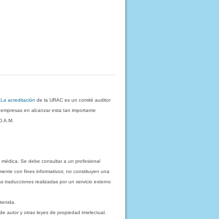
.
La acreditación
de la URAC es un comité auditor
s empresas en alcanzar esta tan importante
D.A.M.
 médica. Se debe consultar a un profesional
mente con fines informativos; no constituyen una
as traducciones realizadas por un servicio externo
tenida.
e autor y otras leyes de propiedad intelectual.