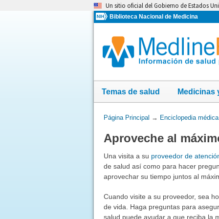
Omita
Un sitio oficial del Gobierno de Estados Un
y
Biblioteca Nacional de Medicina
vaya
al
Contenido
Temas de salud
Medicinas 
Usted
Página Principal
→
Enciclopedia médica
está
Aproveche al máximo
aquí:
Una visita a su
proveedor de atenció
de salud así como para hacer pregun
aprovechar su tiempo juntos al máxi
Cuando visite a su proveedor, sea h
de vida. Haga preguntas para asegura
salud puede ayudar a que reciba la m