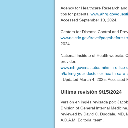
Agency for Healthcare Research and 
tips for patients.
www.ahrq.gov/quest
Accessed September 19, 2024.
Centers for Disease Control and Preve
wwwnc.cdc.gov/travel/page/before-tr
2024.
National Institute of Health website. 
provider.
www.nih.gov/institutes-nih/nih-office
n/talking-your-doctor-or-health-care-
. Updated March 4, 2025. Accessed 
Ultima revisión 9/15/2024
Versión en inglés revisada por: Jaco
Division of General Internal Medicine
reviewed by David C. Dugdale, MD, Me
A.D.A.M. Editorial team.