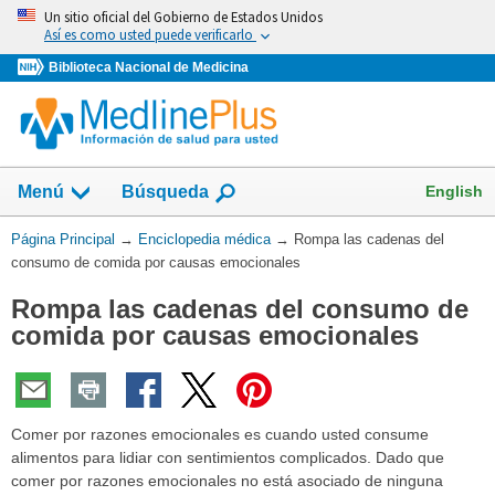
Omita
Un sitio oficial del Gobierno de Estados Unidos
y
Así es como usted puede verificarlo
vaya
Biblioteca Nacional de Medicina
al
Contenido
English
Menú
Búsqueda
Usted
Página Principal
→
Enciclopedia médica
→
Rompa las cadenas del
está
consumo de comida por causas emocionales
aquí:
Rompa las cadenas del consumo de
comida por causas emocionales
Comer por razones emocionales es cuando usted consume
alimentos para lidiar con sentimientos complicados. Dado que
comer por razones emocionales no está asociado de ninguna