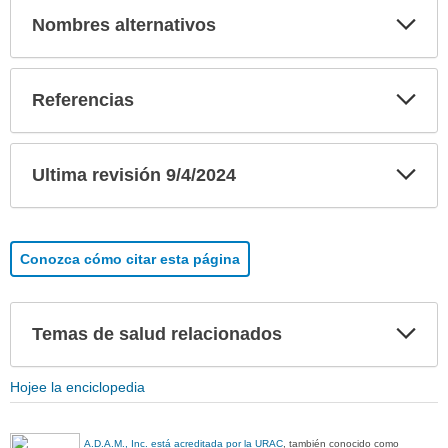
Exp
Nombres alternativos
sec
Exp
Referencias
sec
Exp
Ultima revisión 9/4/2024
sec
Conozca cómo citar esta página
Exp
Temas de salud relacionados
sec
Hojee la enciclopedia
A.D.A.M., Inc. está acreditada por la URAC
, también conocido como