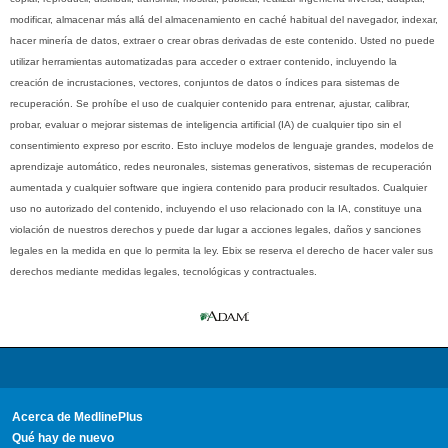
modificar, almacenar más allá del almacenamiento en caché habitual del navegador, indexar,
hacer minería de datos, extraer o crear obras derivadas de este contenido. Usted no puede
utilizar herramientas automatizadas para acceder o extraer contenido, incluyendo la
creación de incrustaciones, vectores, conjuntos de datos o índices para sistemas de
recuperación. Se prohíbe el uso de cualquier contenido para entrenar, ajustar, calibrar,
probar, evaluar o mejorar sistemas de inteligencia artificial (IA) de cualquier tipo sin el
consentimiento expreso por escrito. Esto incluye modelos de lenguaje grandes, modelos de
aprendizaje automático, redes neuronales, sistemas generativos, sistemas de recuperación
aumentada y cualquier software que ingiera contenido para producir resultados. Cualquier
uso no autorizado del contenido, incluyendo el uso relacionado con la IA, constituye una
violación de nuestros derechos y puede dar lugar a acciones legales, daños y sanciones
legales en la medida en que lo permita la ley. Ebix se reserva el derecho de hacer valer sus
derechos mediante medidas legales, tecnológicas y contractuales.
Acerca de MedlinePlus
Qué hay de nuevo