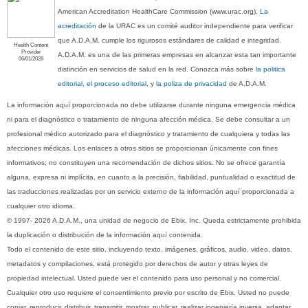
American Accreditation HealthCare Commission (www.urac.org).
La
acreditación
de la URAC es un comité auditor independiente para verificar
que A.D.A.M. cumple los rigurosos estándares de calidad e integridad.
Health Content
Provider
A.D.A.M. es una de las primeras empresas en alcanzar esta tan importante
06/01/2028
distinción en servicios de salud en la red. Conozca más sobre
la politica
editorial, el proceso editorial
, y
la poliza de privacidad
de A.D.A.M.
La información aquí proporcionada no debe utilizarse durante ninguna emergencia médica
ni para el diagnóstico o tratamiento de ninguna afección médica. Se debe consultar a un
profesional médico autorizado para el diagnóstico y tratamiento de cualquiera y todas las
afecciones médicas. Los enlaces a otros sitios se proporcionan únicamente con fines
informativos; no constituyen una recomendación de dichos sitios. No se ofrece garantía
alguna, expresa ni implícita, en cuanto a la precisión, fiabilidad, puntualidad o exactitud de
las traducciones realizadas por un servicio externo de la información aquí proporcionada a
cualquier otro idioma.
© 1997- 2026 A.D.A.M., una unidad de negocio de Ebix, Inc. Queda estrictamente prohibida
la duplicación o distribución de la información aquí contenida.
Todo el contenido de este sitio, incluyendo texto, imágenes, gráficos, audio, video, datos,
metadatos y compilaciones, está protegido por derechos de autor y otras leyes de
propiedad intelectual. Usted puede ver el contenido para uso personal y no comercial.
Cualquier otro uso requiere el consentimiento previo por escrito de Ebix. Usted no puede
copiar, reproducir, distribuir, transmitir, mostrar, publicar, realizar ingeniería inversa, adaptar,