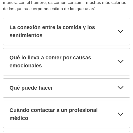
manera con el hambre, es común consumir muchas más calorías
de las que su cuerpo necesita o de las que usará.
La conexión entre la comida y los
Exp
sec
sentimientos
Qué lo lleva a comer por causas
Exp
sec
emocionales
Exp
Qué puede hacer
sec
Cuándo contactar a un profesional
Exp
sec
médico