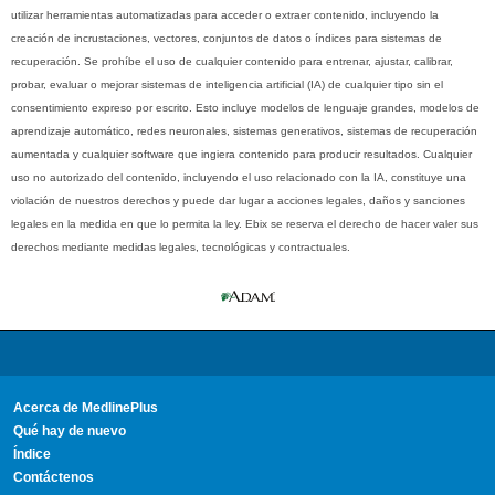
utilizar herramientas automatizadas para acceder o extraer contenido, incluyendo la
creación de incrustaciones, vectores, conjuntos de datos o índices para sistemas de
recuperación. Se prohíbe el uso de cualquier contenido para entrenar, ajustar, calibrar,
probar, evaluar o mejorar sistemas de inteligencia artificial (IA) de cualquier tipo sin el
consentimiento expreso por escrito. Esto incluye modelos de lenguaje grandes, modelos de
aprendizaje automático, redes neuronales, sistemas generativos, sistemas de recuperación
aumentada y cualquier software que ingiera contenido para producir resultados. Cualquier
uso no autorizado del contenido, incluyendo el uso relacionado con la IA, constituye una
violación de nuestros derechos y puede dar lugar a acciones legales, daños y sanciones
legales en la medida en que lo permita la ley. Ebix se reserva el derecho de hacer valer sus
derechos mediante medidas legales, tecnológicas y contractuales.
Acerca de MedlinePlus
Qué hay de nuevo
Índice
Contáctenos