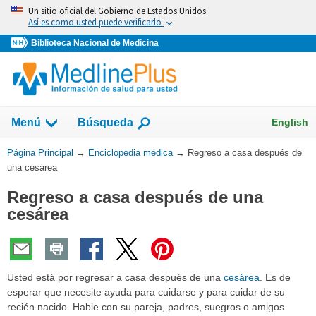
Omita
Un sitio oficial del Gobierno de Estados Unidos
y
Así es como usted puede verificarlo
vaya
Biblioteca Nacional de Medicina
al
Contenido
English
Menú
Búsqueda
Usted
Página Principal
→
Enciclopedia médica
→
Regreso a casa después de
está
una cesárea
aquí:
Regreso a casa después de una
cesárea
Usted está por regresar a casa después de una
cesárea
. Es de
esperar que necesite ayuda para cuidarse y para cuidar de su
recién nacido. Hable con su pareja, padres, suegros o amigos.