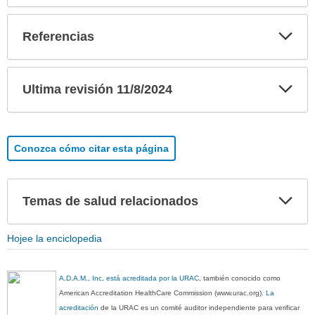
Exp
Referencias
sec
Exp
Ultima revisión 11/8/2024
sec
Conozca cómo citar esta página
Exp
Temas de salud relacionados
sec
Hojee la enciclopedia
A.D.A.M., Inc. está acreditada por la URAC
, también conocido como
American Accreditation HealthCare Commission (www.urac.org).
La
acreditación
de la URAC es un comité auditor independiente para verificar