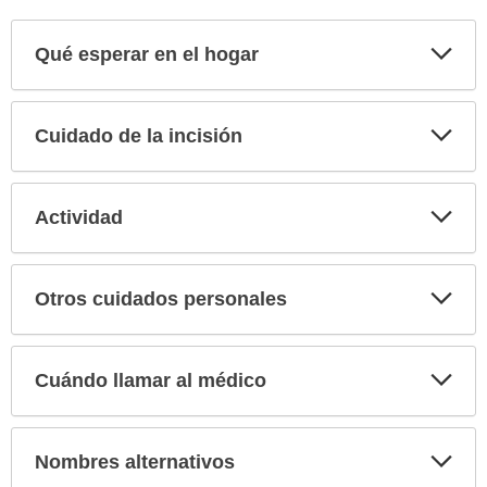
Exp
Qué esperar en el hogar
sec
Exp
Cuidado de la incisión
sec
Exp
Actividad
sec
Exp
Otros cuidados personales
sec
Exp
Cuándo llamar al médico
sec
Exp
Nombres alternativos
sec