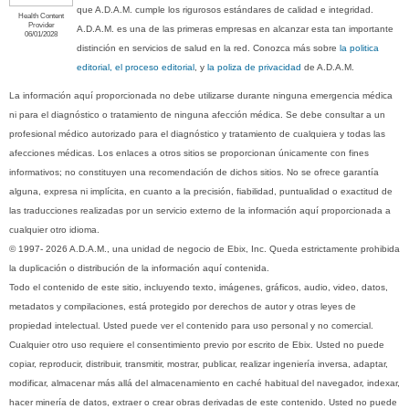
que A.D.A.M. cumple los rigurosos estándares de calidad e integridad.
Health Content
Provider
A.D.A.M. es una de las primeras empresas en alcanzar esta tan importante
06/01/2028
distinción en servicios de salud en la red. Conozca más sobre
la politica
editorial, el proceso editorial
, y
la poliza de privacidad
de A.D.A.M.
La información aquí proporcionada no debe utilizarse durante ninguna emergencia médica
ni para el diagnóstico o tratamiento de ninguna afección médica. Se debe consultar a un
profesional médico autorizado para el diagnóstico y tratamiento de cualquiera y todas las
afecciones médicas. Los enlaces a otros sitios se proporcionan únicamente con fines
informativos; no constituyen una recomendación de dichos sitios. No se ofrece garantía
alguna, expresa ni implícita, en cuanto a la precisión, fiabilidad, puntualidad o exactitud de
las traducciones realizadas por un servicio externo de la información aquí proporcionada a
cualquier otro idioma.
© 1997- 2026 A.D.A.M., una unidad de negocio de Ebix, Inc. Queda estrictamente prohibida
la duplicación o distribución de la información aquí contenida.
Todo el contenido de este sitio, incluyendo texto, imágenes, gráficos, audio, video, datos,
metadatos y compilaciones, está protegido por derechos de autor y otras leyes de
propiedad intelectual. Usted puede ver el contenido para uso personal y no comercial.
Cualquier otro uso requiere el consentimiento previo por escrito de Ebix. Usted no puede
copiar, reproducir, distribuir, transmitir, mostrar, publicar, realizar ingeniería inversa, adaptar,
modificar, almacenar más allá del almacenamiento en caché habitual del navegador, indexar,
hacer minería de datos, extraer o crear obras derivadas de este contenido. Usted no puede