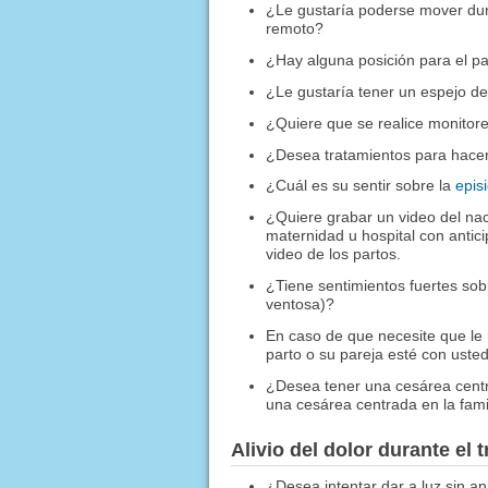
¿Le gustaría poderse mover duran
remoto?
¿Hay alguna posición para el pa
¿Le gustaría tener un espejo d
¿Quiere que se realice monitore
¿Desea tratamientos para hacer
¿Cuál es su sentir sobre la
epis
¿Quiere grabar un video del nac
maternidad u hospital con antici
video de los partos.
¿Tiene sentimientos fuertes sobr
ventosa)?
En caso de que necesite que le
parto o su pareja esté con usted
¿Desea tener una cesárea centr
una cesárea centrada en la fami
Alivio del dolor durante el 
¿Desea intentar dar a luz sin an