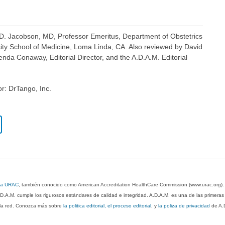
 D. Jacobson, MD, Professor Emeritus, Department of Obstetrics
ty School of Medicine, Loma Linda, CA. Also reviewed by David
nda Conaway, Editorial Director, and the A.D.A.M. Editorial
or: DrTango, Inc.
 la URAC
, también conocido como American Accreditation HealthCare Commission (www.urac.org)
.D.A.M. cumple los rigurosos estándares de calidad e integridad. A.D.A.M. es una de las primera
n la red. Conozca más sobre
la politica editorial, el proceso editorial
, y
la poliza de privacidad
de A.