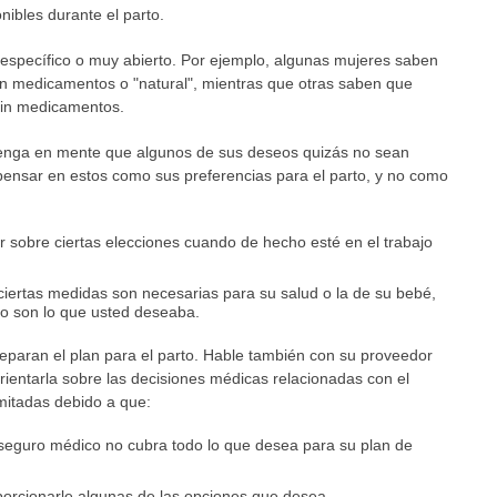
nibles durante el parto.
 específico o muy abierto. Por ejemplo, algunas mujeres saben
in medicamentos o "natural", mientras que otras saben que
 sin medicamentos.
Tenga en mente que algunos de sus deseos quizás no sean
a pensar en estos como sus preferencias para el parto, y no como
 sobre ciertas elecciones cuando de hecho esté en el trabajo
iertas medidas son necesarias para su salud o la de su bebé,
o son lo que usted deseaba.
eparan el plan para el parto. Hable también con su proveedor
ientarla sobre las decisiones médicas relacionadas con el
mitadas debido a que:
 seguro médico no cubra todo lo que desea para su plan de
oporcionarle algunas de las opciones que desea.