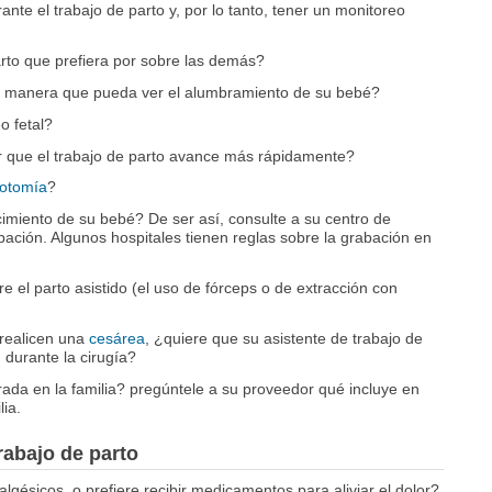
te el trabajo de parto y, por lo tanto, tener un monitoreo
rto que prefiera por sobre las demás?
e manera que pueda ver el alumbramiento de su bebé?
o fetal?
 que el trabajo de parto avance más rápidamente?
iotomía
?
imiento de su bebé? De ser así, consulte a su centro de
pación. Algunos hospitales tienen reglas sobre la grabación en
e el parto asistido (el uso de fórceps o de extracción con
 realicen una
cesárea
, ¿quiere que su asistente de trabajo de
 durante la cirugía?
ada en la familia? pregúntele a su proveedor qué incluye en
lia.
trabajo de parto
algésicos, o prefiere recibir medicamentos para aliviar el dolor?