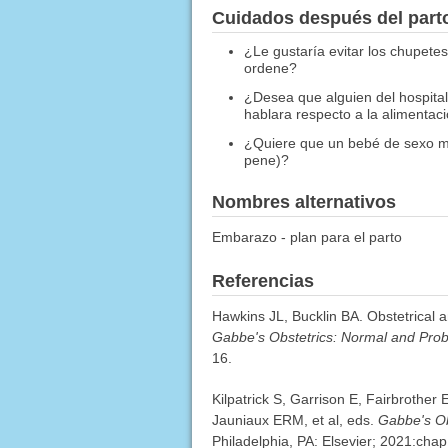
Cuidados después del part
¿Le gustaría evitar los chupete
ordene?
¿Desea que alguien del hospita
hablara respecto a la alimentac
¿Quiere que un bebé de sexo masc
pene)?
Nombres alternativos
Embarazo - plan para el parto
Referencias
Hawkins JL, Bucklin BA. Obstetrical 
Gabbe's Obstetrics: Normal and Pro
16.
Kilpatrick S, Garrison E, Fairbrother
Jauniaux ERM, et al, eds.
Gabbe's Ob
Philadelphia, PA: Elsevier; 2021:chap