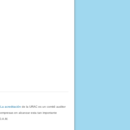
.
La acreditación
de la URAC es un comité auditor
s empresas en alcanzar esta tan importante
D.A.M.