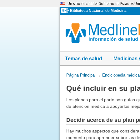
Omita
Un sitio oficial del Gobierno de Estados Un
y
Biblioteca Nacional de Medicina
vaya
al
Contenido
Temas de salud
Medicinas 
Usted
Página Principal
→
Enciclopedia médica
está
Qué incluir en su pl
aquí:
Los planes para el parto son guías q
de atención médica a apoyarlos mejor
Decidir acerca de su plan p
Hay muchos aspectos que considerar 
momento para aprender sobre las dist