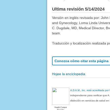
Ultima revisión 5/14/2024
Versión en inglés revisada por: John
and Gynecology, Loma Linda Universi
C. Dugdale, MD, Medical Director, Bre
team.
Traducción y localización realizada p
Conozca cómo citar esta página
Hojee la enciclopedia
A.D.A.M., Inc. está acreditada por
independiente para verificar que A
distinción en servicios de salud e
Health Content
Provider