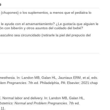
o
s (chupones) o los suplementos, a menos que el pediatra lo
l le ayude con el amamantamiento? ¿Le gustaría que alguien le
ión con biberón y otros asuntos del cuidado del bebé?
ulino sea circuncidado (retirarle la piel del prepucio del
anesthesia. In: Landon MB, Galan HL, Jauniaux ERM, et al, eds.
blem Pregnancies
. 7th ed. Philadelphia, PA: Elsevier; 2021:chap
 E. Normal labor and delivery. In: Landon MB, Galan HL,
stetrics: Normal and Problem Pregnancies
. 7th ed.
 11.