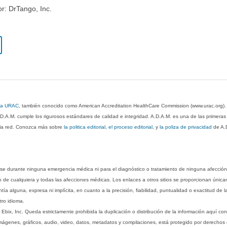
or: DrTango, Inc.
 la URAC
, también conocido como American Accreditation HealthCare Commission (www.urac.org)
.D.A.M. cumple los rigurosos estándares de calidad e integridad. A.D.A.M. es una de las primera
n la red. Conozca más sobre
la politica editorial, el proceso editorial
, y
la poliza de privacidad
de A.
rse durante ninguna emergencia médica ni para el diagnóstico o tratamiento de ninguna afección
o de cualquiera y todas las afecciones médicas. Los enlaces a otros sitios se proporcionan única
ía alguna, expresa ni implícita, en cuanto a la precisión, fiabilidad, puntualidad o exactitud de l
tro idioma.
ix, Inc. Queda estrictamente prohibida la duplicación o distribución de la información aquí con
imágenes, gráficos, audio, video, datos, metadatos y compilaciones, está protegido por derechos d