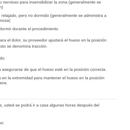
o nervioso para insensibilizar la zona (generalmente se
n)
 relajado, pero no dormido (generalmente se administra a
enosa)
dormir durante el procedimiento
ra el dolor, su proveedor ajustará el hueso en la posición
Esto se denomina tracción.
do:
 asegurarse de que el hueso esté en la posición correcta.
 en la extremidad para mantener el hueso en la posición
sana.
as, usted se podrá ir a casa algunas horas después del
no: