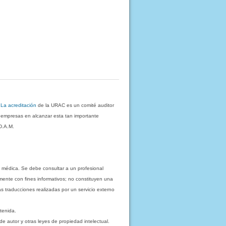
.
La acreditación
de la URAC es un comité auditor
s empresas en alcanzar esta tan importante
D.A.M.
 médica. Se debe consultar a un profesional
mente con fines informativos; no constituyen una
as traducciones realizadas por un servicio externo
tenida.
e autor y otras leyes de propiedad intelectual.