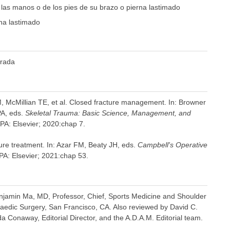
 las manos o de los pies de su brazo o pierna lastimado
na lastimado
rrada
, McMillian TE, et al. Closed fracture management. In: Browner
PA, eds.
Skeletal Trauma: Basic Science, Management, and
, PA: Elsevier; 2020:chap 7.
cture treatment. In: Azar FM, Beaty JH, eds.
Campbell's Operative
 PA: Elsevier; 2021:chap 53.
enjamin Ma, MD, Professor, Chief, Sports Medicine and Shoulder
edic Surgery, San Francisco, CA. Also reviewed by David C.
 Conaway, Editorial Director, and the A.D.A.M. Editorial team.