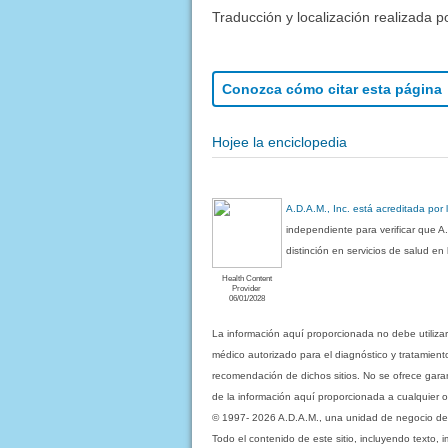
Traducción y localización realizada p
Conozca cómo citar esta página
Hojee la enciclopedia
A.D.A.M., Inc. está acreditada por
independiente para verificar que A
distinción en servicios de salud e
Health Content
Provider
06/01/2028
La información aquí proporcionada no debe utiliza
médico autorizado para el diagnóstico y tratamient
recomendación de dichos sitios. No se ofrece garant
de la información aquí proporcionada a cualquier o
© 1997- 2026 A.D.A.M., una unidad de negocio de Eb
Todo el contenido de este sitio, incluyendo texto, 