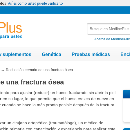
idos
Así es como usted puede verificarlo
Busque
en
MedlinePlus
Acerca de MedlinePlu
y suplementos
Genética
Pruebas médicas
Enc
→
Reducción cerrada de una fractura ósea
e una fractura ósea
nto para ajustar (reducir) un hueso fracturado sin abrir la piel.
r en su lugar, lo que permite que el hueso crezca de nuevo en
r cuando se hace lo más pronto posible después de la fractura
zar un cirujano ortopédico (traumatólogo), un médico de
ión primaria con capacitación y experiencia para realizar este