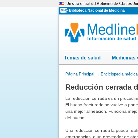
Omita
Un sitio oficial del Gobierno de Estados Un
y
Biblioteca Nacional de Medicina
vaya
al
Contenido
Temas de salud
Medicinas 
Usted
Página Principal
→
Enciclopedia médica
está
Reducción cerrada d
aquí:
La reducción cerrada es un procedimie
El hueso fracturado se vuelve a pone
una mejor alineación. Funciona mejo
del hueso.
Una reducción cerrada la puede reali
emergencias, o un proveedor de atenc