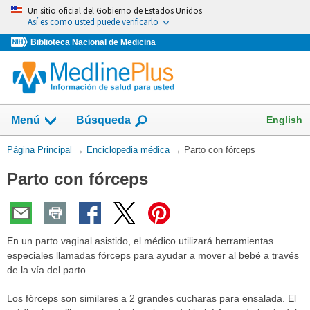
Omita
Un sitio oficial del Gobierno de Estados Unidos
y
Así es como usted puede verificarlo
vaya
Biblioteca Nacional de Medicina
al
Contenido
English
Menú
Búsqueda
Usted
Página Principal
→
Enciclopedia médica
→
Parto con fórceps
está
Parto con fórceps
aquí:
En un parto vaginal asistido, el médico utilizará herramientas
especiales llamadas fórceps para ayudar a mover al bebé a través
de la vía del parto.
Los fórceps son similares a 2 grandes cucharas para ensalada. El