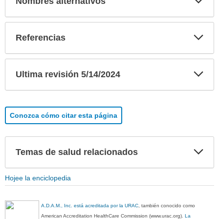
Nombres alternativos
sec
Exp
Referencias
sec
Exp
Ultima revisión 5/14/2024
sec
Conozca cómo citar esta página
Exp
Temas de salud relacionados
sec
Hojee la enciclopedia
A.D.A.M., Inc. está acreditada por la URAC
, también conocido como
American Accreditation HealthCare Commission (www.urac.org).
La