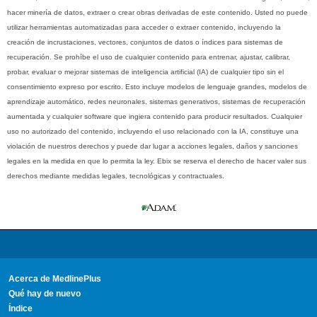
hacer minería de datos, extraer o crear obras derivadas de este contenido. Usted no puede
utilizar herramientas automatizadas para acceder o extraer contenido, incluyendo la
creación de incrustaciones, vectores, conjuntos de datos o índices para sistemas de
recuperación. Se prohíbe el uso de cualquier contenido para entrenar, ajustar, calibrar,
probar, evaluar o mejorar sistemas de inteligencia artificial (IA) de cualquier tipo sin el
consentimiento expreso por escrito. Esto incluye modelos de lenguaje grandes, modelos de
aprendizaje automático, redes neuronales, sistemas generativos, sistemas de recuperación
aumentada y cualquier software que ingiera contenido para producir resultados. Cualquier
uso no autorizado del contenido, incluyendo el uso relacionado con la IA, constituye una
violación de nuestros derechos y puede dar lugar a acciones legales, daños y sanciones
legales en la medida en que lo permita la ley. Ebix se reserva el derecho de hacer valer sus
derechos mediante medidas legales, tecnológicas y contractuales.
Acerca de MedlinePlus
Qué hay de nuevo
Índice