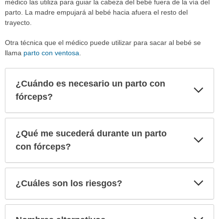
médico las utiliza para guiar la cabeza del bebé fuera de la vía del
parto. La madre empujará al bebé hacia afuera el resto del
trayecto.
Otra técnica que el médico puede utilizar para sacar al bebé se
llama
parto con ventosa
.
¿Cuándo es necesario un parto con
Exp
sec
fórceps?
¿Qué me sucederá durante un parto
Exp
sec
con fórceps?
Exp
¿Cuáles son los riesgos?
sec
Exp