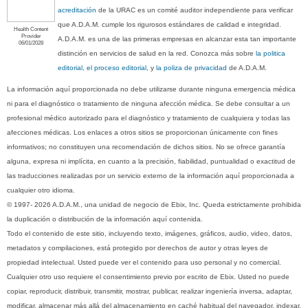
acreditación
de la URAC es un comité auditor independiente para verificar
que A.D.A.M. cumple los rigurosos estándares de calidad e integridad.
Health Content
Provider
A.D.A.M. es una de las primeras empresas en alcanzar esta tan importante
06/01/2028
distinción en servicios de salud en la red. Conozca más sobre
la politica
editorial, el proceso editorial
, y
la poliza de privacidad
de A.D.A.M.
La información aquí proporcionada no debe utilizarse durante ninguna emergencia médica
ni para el diagnóstico o tratamiento de ninguna afección médica. Se debe consultar a un
profesional médico autorizado para el diagnóstico y tratamiento de cualquiera y todas las
afecciones médicas. Los enlaces a otros sitios se proporcionan únicamente con fines
informativos; no constituyen una recomendación de dichos sitios. No se ofrece garantía
alguna, expresa ni implícita, en cuanto a la precisión, fiabilidad, puntualidad o exactitud de
las traducciones realizadas por un servicio externo de la información aquí proporcionada a
cualquier otro idioma.
© 1997- 2026 A.D.A.M., una unidad de negocio de Ebix, Inc. Queda estrictamente prohibida
la duplicación o distribución de la información aquí contenida.
Todo el contenido de este sitio, incluyendo texto, imágenes, gráficos, audio, video, datos,
metadatos y compilaciones, está protegido por derechos de autor y otras leyes de
propiedad intelectual. Usted puede ver el contenido para uso personal y no comercial.
Cualquier otro uso requiere el consentimiento previo por escrito de Ebix. Usted no puede
copiar, reproducir, distribuir, transmitir, mostrar, publicar, realizar ingeniería inversa, adaptar,
modificar, almacenar más allá del almacenamiento en caché habitual del navegador, indexar,