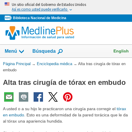
Omita
Un sitio oficial del Gobierno de Estados Unidos
y
Así es como usted puede verificarlo
vaya
Biblioteca Nacional de Medicina
al
Contenido
English
Menú
Búsqueda
Usted
Página Principal
→
Enciclopedia médica
→
Alta tras cirugía de tórax en
está
embudo
aquí:
Alta tras cirugía de tórax en embudo
A usted o a su hijo le practicaron una cirugía para corregir el
tórax
en embudo
. Esto es una deformidad de la pared torácica que le da
al tórax una apariencia hundida.