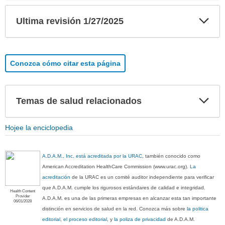
Exp
Ultima revisión 1/27/2025
sec
Conozca cómo citar esta página
Exp
Temas de salud relacionados
sec
Hojee la enciclopedia
A.D.A.M., Inc. está acreditada por la URAC
, también conocido como
American Accreditation HealthCare Commission (www.urac.org).
La
acreditación
de la URAC es un comité auditor independiente para verificar
que A.D.A.M. cumple los rigurosos estándares de calidad e integridad.
Health Content
Provider
A.D.A.M. es una de las primeras empresas en alcanzar esta tan importante
06/01/2028
distinción en servicios de salud en la red. Conozca más sobre
la politica
editorial, el proceso editorial
, y
la poliza de privacidad
de A.D.A.M.