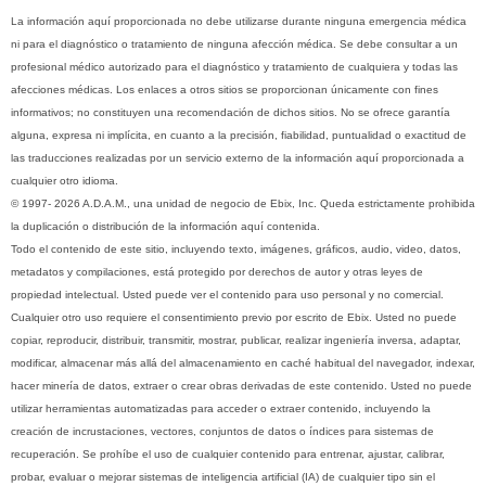
La información aquí proporcionada no debe utilizarse durante ninguna emergencia médica
ni para el diagnóstico o tratamiento de ninguna afección médica. Se debe consultar a un
profesional médico autorizado para el diagnóstico y tratamiento de cualquiera y todas las
afecciones médicas. Los enlaces a otros sitios se proporcionan únicamente con fines
informativos; no constituyen una recomendación de dichos sitios. No se ofrece garantía
alguna, expresa ni implícita, en cuanto a la precisión, fiabilidad, puntualidad o exactitud de
las traducciones realizadas por un servicio externo de la información aquí proporcionada a
cualquier otro idioma.
© 1997- 2026 A.D.A.M., una unidad de negocio de Ebix, Inc. Queda estrictamente prohibida
la duplicación o distribución de la información aquí contenida.
Todo el contenido de este sitio, incluyendo texto, imágenes, gráficos, audio, video, datos,
metadatos y compilaciones, está protegido por derechos de autor y otras leyes de
propiedad intelectual. Usted puede ver el contenido para uso personal y no comercial.
Cualquier otro uso requiere el consentimiento previo por escrito de Ebix. Usted no puede
copiar, reproducir, distribuir, transmitir, mostrar, publicar, realizar ingeniería inversa, adaptar,
modificar, almacenar más allá del almacenamiento en caché habitual del navegador, indexar,
hacer minería de datos, extraer o crear obras derivadas de este contenido. Usted no puede
utilizar herramientas automatizadas para acceder o extraer contenido, incluyendo la
creación de incrustaciones, vectores, conjuntos de datos o índices para sistemas de
recuperación. Se prohíbe el uso de cualquier contenido para entrenar, ajustar, calibrar,
probar, evaluar o mejorar sistemas de inteligencia artificial (IA) de cualquier tipo sin el