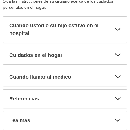
Siga las instrucciones de su cirujano acerca de los cuidados
personales en el hogar.
Cuando usted o su hijo estuvo en el
Exp
sec
hospital
Exp
Cuidados en el hogar
sec
Exp
Cuándo llamar al médico
sec
Exp
Referencias
sec
Exp
Lea más
sec