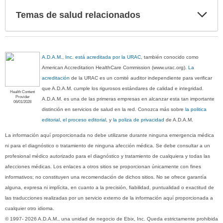
Exp
Temas de salud relacionados
sec
A.D.A.M., Inc. está acreditada por la URAC
, también conocido como
American Accreditation HealthCare Commission (www.urac.org).
La
acreditación
de la URAC es un comité auditor independiente para verificar
que A.D.A.M. cumple los rigurosos estándares de calidad e integridad.
Health Content
Provider
A.D.A.M. es una de las primeras empresas en alcanzar esta tan importante
06/01/2028
distinción en servicios de salud en la red. Conozca más sobre
la politica
editorial, el proceso editorial
, y
la poliza de privacidad
de A.D.A.M.
La información aquí proporcionada no debe utilizarse durante ninguna emergencia médica
ni para el diagnóstico o tratamiento de ninguna afección médica. Se debe consultar a un
profesional médico autorizado para el diagnóstico y tratamiento de cualquiera y todas las
afecciones médicas. Los enlaces a otros sitios se proporcionan únicamente con fines
informativos; no constituyen una recomendación de dichos sitios. No se ofrece garantía
alguna, expresa ni implícita, en cuanto a la precisión, fiabilidad, puntualidad o exactitud de
las traducciones realizadas por un servicio externo de la información aquí proporcionada a
cualquier otro idioma.
© 1997- 2026 A.D.A.M., una unidad de negocio de Ebix, Inc. Queda estrictamente prohibida