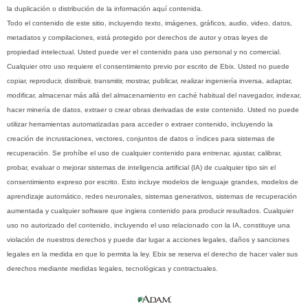
la duplicación o distribución de la información aquí contenida.
Todo el contenido de este sitio, incluyendo texto, imágenes, gráficos, audio, video, datos,
metadatos y compilaciones, está protegido por derechos de autor y otras leyes de
propiedad intelectual. Usted puede ver el contenido para uso personal y no comercial.
Cualquier otro uso requiere el consentimiento previo por escrito de Ebix. Usted no puede
copiar, reproducir, distribuir, transmitir, mostrar, publicar, realizar ingeniería inversa, adaptar,
modificar, almacenar más allá del almacenamiento en caché habitual del navegador, indexar,
hacer minería de datos, extraer o crear obras derivadas de este contenido. Usted no puede
utilizar herramientas automatizadas para acceder o extraer contenido, incluyendo la
creación de incrustaciones, vectores, conjuntos de datos o índices para sistemas de
recuperación. Se prohíbe el uso de cualquier contenido para entrenar, ajustar, calibrar,
probar, evaluar o mejorar sistemas de inteligencia artificial (IA) de cualquier tipo sin el
consentimiento expreso por escrito. Esto incluye modelos de lenguaje grandes, modelos de
aprendizaje automático, redes neuronales, sistemas generativos, sistemas de recuperación
aumentada y cualquier software que ingiera contenido para producir resultados. Cualquier
uso no autorizado del contenido, incluyendo el uso relacionado con la IA, constituye una
violación de nuestros derechos y puede dar lugar a acciones legales, daños y sanciones
legales en la medida en que lo permita la ley. Ebix se reserva el derecho de hacer valer sus
derechos mediante medidas legales, tecnológicas y contractuales.