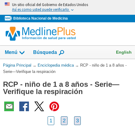
Omita
Un sitio oficial del Gobierno de Estados Unidos
y
Así es como usted puede verificarlo
vaya
Biblioteca Nacional de Medicina
al
Contenido
English
Menú
Búsqueda
Usted
Página Principal
→
Enciclopedia médica
→
RCP - niño de 1 a 8 años -
está
Serie—Verifique la respiración
aquí:
RCP - niño de 1 a 8 años - Serie—
Verifique la respiración
1
2
3