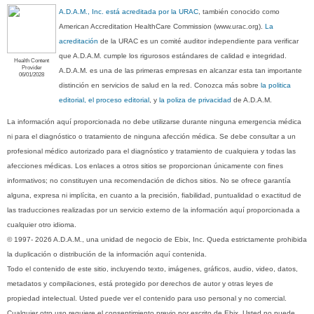
A.D.A.M., Inc. está acreditada por la URAC
, también conocido como
American Accreditation HealthCare Commission (www.urac.org).
La
acreditación
de la URAC es un comité auditor independiente para verificar
que A.D.A.M. cumple los rigurosos estándares de calidad e integridad.
Health Content
Provider
A.D.A.M. es una de las primeras empresas en alcanzar esta tan importante
06/01/2028
distinción en servicios de salud en la red. Conozca más sobre
la politica
editorial, el proceso editorial
, y
la poliza de privacidad
de A.D.A.M.
La información aquí proporcionada no debe utilizarse durante ninguna emergencia médica
ni para el diagnóstico o tratamiento de ninguna afección médica. Se debe consultar a un
profesional médico autorizado para el diagnóstico y tratamiento de cualquiera y todas las
afecciones médicas. Los enlaces a otros sitios se proporcionan únicamente con fines
informativos; no constituyen una recomendación de dichos sitios. No se ofrece garantía
alguna, expresa ni implícita, en cuanto a la precisión, fiabilidad, puntualidad o exactitud de
las traducciones realizadas por un servicio externo de la información aquí proporcionada a
cualquier otro idioma.
© 1997- 2026 A.D.A.M., una unidad de negocio de Ebix, Inc. Queda estrictamente prohibida
la duplicación o distribución de la información aquí contenida.
Todo el contenido de este sitio, incluyendo texto, imágenes, gráficos, audio, video, datos,
metadatos y compilaciones, está protegido por derechos de autor y otras leyes de
propiedad intelectual. Usted puede ver el contenido para uso personal y no comercial.
Cualquier otro uso requiere el consentimiento previo por escrito de Ebix. Usted no puede