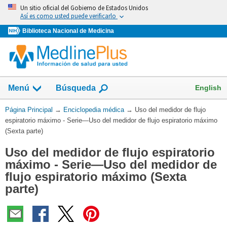
Omita
Un sitio oficial del Gobierno de Estados Unidos
y
Así es como usted puede verificarlo
vaya
Biblioteca Nacional de Medicina
al
Contenido
English
Menú
Búsqueda
Usted
Página Principal
→
Enciclopedia médica
→
Uso del medidor de flujo
está
espiratorio máximo - Serie—Uso del medidor de flujo espiratorio máximo
aquí:
(Sexta parte)
Uso del medidor de flujo espiratorio
máximo - Serie—Uso del medidor de
flujo espiratorio máximo (Sexta
parte)