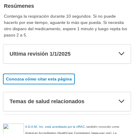
Resúmenes
Contenga la respiración durante 10 segundos. Si no puede
hacerlo por ese tiempo, aguante lo más que pueda. Si necesita
otro disparo del medicamento, espere 1 minuto y luego repita los
pasos 2 a 5.
Exp
Ultima revisión 1/1/2025
sec
Conozca cómo citar esta página
Exp
Temas de salud relacionados
sec
A.D.A.M., Inc. está acreditada por la URAC
, también conocido como
American Accreditation HealthCare Commission (www.urac.org).
La