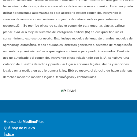
hacer minería de datos, extraer o crear obras derivadas de este contenido. Usted no puede
utilizar herramientas automatizadas para acceder o extraer contenido, incluyendo la
creación de incrustaciones, vectores, conjuntos de datos o índices para sistemas de
recuperación. Se prohíbe el uso de cualquier contenido para entrenar, ajustar, calibrar,
probar, evaluar o mejorar sistemas de inteligencia artificial (IA) de cualquier tipo sin el
consentimiento expreso por escrito. Esto incluye modelos de lenguaje grandes, modelos de
aprendizaje automático, redes neuronales, sistemas generativos, sistemas de recuperación
aumentada y cualquier software que ingiera contenido para producir resultados. Cualquier
uso no autorizado del contenido, incluyendo el uso relacionado con la IA, constituye una
violación de nuestros derechos y puede dar lugar a acciones legales, daños y sanciones
legales en la medida en que lo permita la ley. Ebix se reserva el derecho de hacer valer sus
derechos mediante medidas legales, tecnológicas y contractuales.
Acerca de MedlinePlus
Qué hay de nuevo
Índice