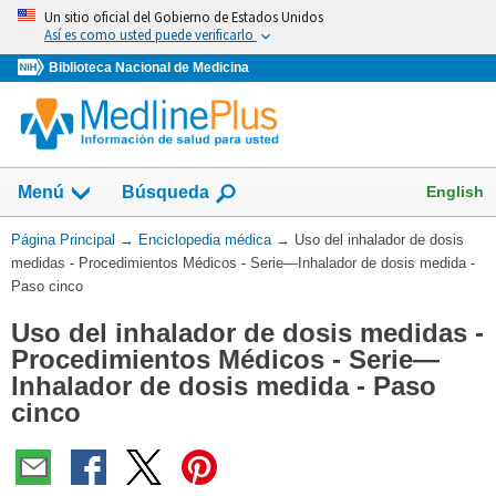
Omita
Un sitio oficial del Gobierno de Estados Unidos
y
Así es como usted puede verificarlo
vaya
Biblioteca Nacional de Medicina
al
Contenido
English
Menú
Búsqueda
Usted
Página Principal
→
Enciclopedia médica
→
Uso del inhalador de dosis
está
medidas - Procedimientos Médicos - Serie—Inhalador de dosis medida -
aquí:
Paso cinco
Uso del inhalador de dosis medidas -
Procedimientos Médicos - Serie—
Inhalador de dosis medida - Paso
cinco