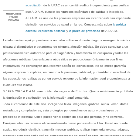
acreditación
de la URAC es un comité auditor independiente para verificar
que A.D.A.M. cumple los rigurosos estándares de calidad e integridad.
Health Content
Provider
A.D.A.M. es una de las primeras empresas en alcanzar esta tan importante
06/01/2028
distinción en servicios de salud en la red. Conozca más sobre
la politica
editorial, el proceso editorial
, y
la poliza de privacidad
de A.D.A.M.
La información aquí proporcionada no debe utilizarse durante ninguna emergencia médica
ni para el diagnóstico o tratamiento de ninguna afección médica. Se debe consultar a un
profesional médico autorizado para el diagnóstico y tratamiento de cualquiera y todas las
afecciones médicas. Los enlaces a otros sitios se proporcionan únicamente con fines
informativos; no constituyen una recomendación de dichos sitios. No se ofrece garantía
alguna, expresa ni implícita, en cuanto a la precisión, fiabilidad, puntualidad o exactitud de
las traducciones realizadas por un servicio externo de la información aquí proporcionada a
cualquier otro idioma.
© 1997- 2026 A.D.A.M., una unidad de negocio de Ebix, Inc. Queda estrictamente prohibida
la duplicación o distribución de la información aquí contenida.
Todo el contenido de este sitio, incluyendo texto, imágenes, gráficos, audio, video, datos,
metadatos y compilaciones, está protegido por derechos de autor y otras leyes de
propiedad intelectual. Usted puede ver el contenido para uso personal y no comercial.
Cualquier otro uso requiere el consentimiento previo por escrito de Ebix. Usted no puede
copiar, reproducir, distribuir, transmitir, mostrar, publicar, realizar ingeniería inversa, adaptar,
modificar, almacenar más allá del almacenamiento en caché habitual del navegador, indexar,