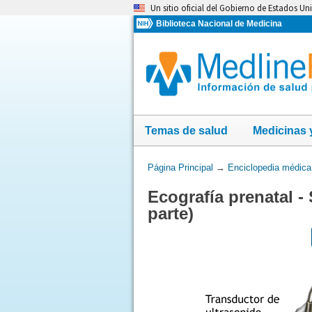
Omita
Un sitio oficial del Gobierno de Estados Un
y
Biblioteca Nacional de Medicina
vaya
al
Contenido
Temas de salud
Medicinas 
Usted
Página Principal
→
Enciclopedia médica
está
Ecografía prenatal 
aquí:
parte)