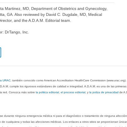
ita Martinez, MD, Department of Obstetrics and Gynecology,
tta, GA. Also reviewed by David C. Dugdale, MD, Medical
irector, and the A.D.A.M. Editorial team.
or: DrTango, Inc.
 la URAC
, también conocido como American Accreditation HealthCare Commission (www.urac.org)
.D.A.M. cumple los rigurosos estándares de calidad e integridad. A.D.A.M. es una de las primera
n la red. Conozca más sobre
la politica editorial, el proceso editorial
, y
la poliza de privacidad
de A.
rse durante ninguna emergencia médica ni para el diagnóstico o tratamiento de ninguna afección
o de cualquiera y todas las afecciones médicas. Los enlaces a otros sitios se proporcionan única