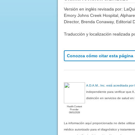
Versión en inglés revisada por: LaQu
Emory Johns Creek Hospital, Alphare
Director, Brenda Conaway, Editorial D
Traducción y localización realizada p
Conozca cómo citar esta página
A.D.A.M., Inc. está acreditada por
independiente para verificar que A
distinción en servicios de salud e
Health Content
Provider
06/01/2028
La información aquí proporcionada no debe utiliza
médico autorizado para el diagnóstico y tratamient