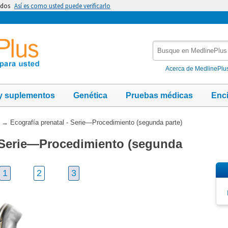
idos
Así es como usted puede verificarlo
Busque
en
MedlinePlus
Acerca de MedlinePlu
y suplementos
Genética
Pruebas médicas
Enc
→
Ecografía prenatal - Serie—Procedimiento (segunda parte)
- Serie—Procedimiento (segunda
1
2
3