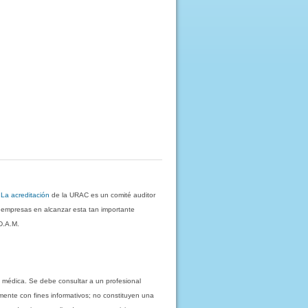
.
La acreditación
de la URAC es un comité auditor
s empresas en alcanzar esta tan importante
D.A.M.
 médica. Se debe consultar a un profesional
mente con fines informativos; no constituyen una