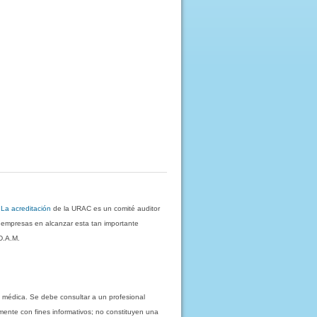
.
La acreditación
de la URAC es un comité auditor
s empresas en alcanzar esta tan importante
D.A.M.
 médica. Se debe consultar a un profesional
mente con fines informativos; no constituyen una