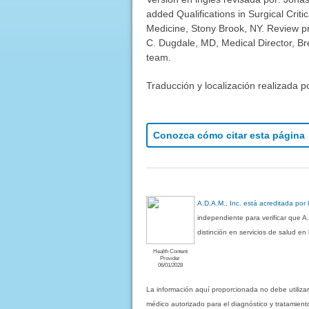
added Qualifications in Surgical Crit
Medicine, Stony Brook, NY. Review p
C. Dugdale, MD, Medical Director, Bre
team.
Traducción y localización realizada p
Conozca cómo citar esta página
A.D.A.M., Inc. está acreditada por
independiente para verificar que A
distinción en servicios de salud e
Health Content
Provider
06/01/2028
La información aquí proporcionada no debe utiliza
médico autorizado para el diagnóstico y tratamient