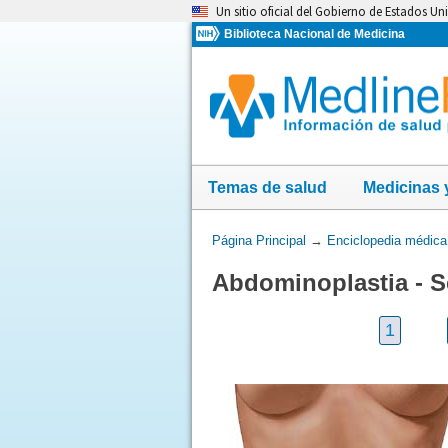
Omita
Un sitio oficial del Gobierno de Estados Un
y
Biblioteca Nacional de Medicina
vaya
al
Contenido
Temas de salud
Medicinas 
Usted
Página Principal
→
Enciclopedia médica
está
Abdominoplastia - S
aquí:
1