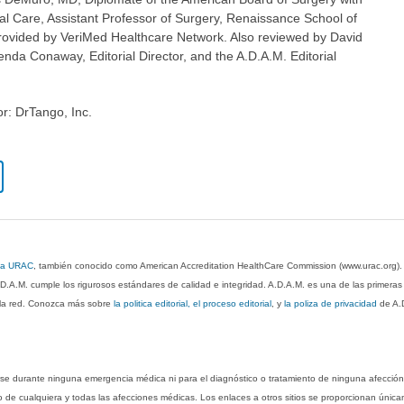
ical Care, Assistant Professor of Surgery, Renaissance School of
rovided by VeriMed Healthcare Network. Also reviewed by David
nda Conaway, Editorial Director, and the A.D.A.M. Editorial
or: DrTango, Inc.
 la URAC
, también conocido como American Accreditation HealthCare Commission (www.urac.org)
.D.A.M. cumple los rigurosos estándares de calidad e integridad. A.D.A.M. es una de las primera
n la red. Conozca más sobre
la politica editorial, el proceso editorial
, y
la poliza de privacidad
de A.
rse durante ninguna emergencia médica ni para el diagnóstico o tratamiento de ninguna afección
o de cualquiera y todas las afecciones médicas. Los enlaces a otros sitios se proporcionan única