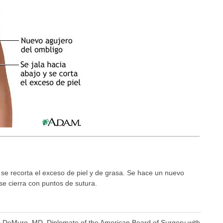
y se recorta el exceso de piel y de grasa. Se hace un nuevo
 se cierra con puntos de sutura.
as DeMuro, MD, Diplomate of the American Board of Surgery with