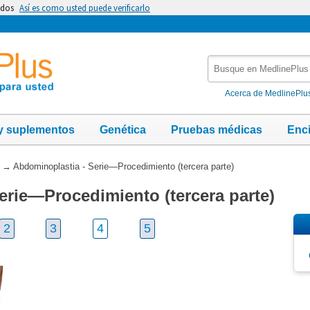
idos
Así es como usted puede verificarlo
Busque
en
MedlinePlus
Acerca de MedlinePlu
y suplementos
Genética
Pruebas médicas
Enc
→
Abdominoplastia - Serie—Procedimiento (tercera parte)
erie—Procedimiento (tercera parte)
2
3
4
5