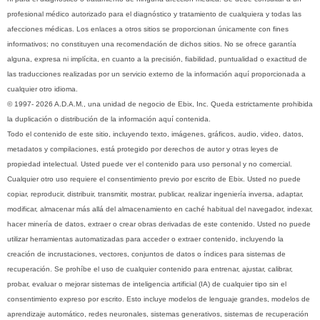
profesional médico autorizado para el diagnóstico y tratamiento de cualquiera y todas las
afecciones médicas. Los enlaces a otros sitios se proporcionan únicamente con fines
informativos; no constituyen una recomendación de dichos sitios. No se ofrece garantía
alguna, expresa ni implícita, en cuanto a la precisión, fiabilidad, puntualidad o exactitud de
las traducciones realizadas por un servicio externo de la información aquí proporcionada a
cualquier otro idioma.
© 1997- 2026 A.D.A.M., una unidad de negocio de Ebix, Inc. Queda estrictamente prohibida
la duplicación o distribución de la información aquí contenida.
Todo el contenido de este sitio, incluyendo texto, imágenes, gráficos, audio, video, datos,
metadatos y compilaciones, está protegido por derechos de autor y otras leyes de
propiedad intelectual. Usted puede ver el contenido para uso personal y no comercial.
Cualquier otro uso requiere el consentimiento previo por escrito de Ebix. Usted no puede
copiar, reproducir, distribuir, transmitir, mostrar, publicar, realizar ingeniería inversa, adaptar,
modificar, almacenar más allá del almacenamiento en caché habitual del navegador, indexar,
hacer minería de datos, extraer o crear obras derivadas de este contenido. Usted no puede
utilizar herramientas automatizadas para acceder o extraer contenido, incluyendo la
creación de incrustaciones, vectores, conjuntos de datos o índices para sistemas de
recuperación. Se prohíbe el uso de cualquier contenido para entrenar, ajustar, calibrar,
probar, evaluar o mejorar sistemas de inteligencia artificial (IA) de cualquier tipo sin el
consentimiento expreso por escrito. Esto incluye modelos de lenguaje grandes, modelos de
aprendizaje automático, redes neuronales, sistemas generativos, sistemas de recuperación