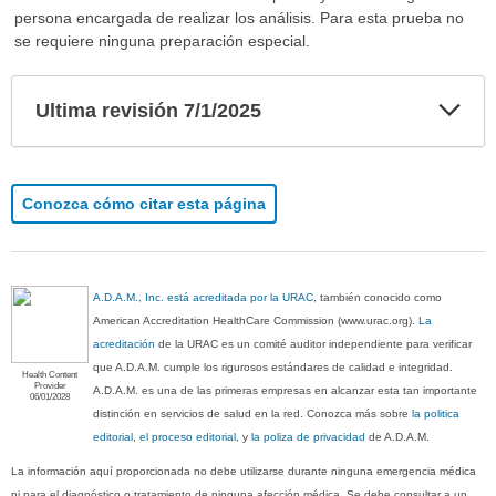
persona encargada de realizar los análisis. Para esta prueba no
se requiere ninguna preparación especial.
Exp
Ultima revisión 7/1/2025
sec
Conozca cómo citar esta página
A.D.A.M., Inc. está acreditada por la URAC
, también conocido como
American Accreditation HealthCare Commission (www.urac.org).
La
acreditación
de la URAC es un comité auditor independiente para verificar
que A.D.A.M. cumple los rigurosos estándares de calidad e integridad.
Health Content
Provider
A.D.A.M. es una de las primeras empresas en alcanzar esta tan importante
06/01/2028
distinción en servicios de salud en la red. Conozca más sobre
la politica
editorial, el proceso editorial
, y
la poliza de privacidad
de A.D.A.M.
La información aquí proporcionada no debe utilizarse durante ninguna emergencia médica
ni para el diagnóstico o tratamiento de ninguna afección médica. Se debe consultar a un