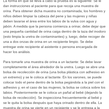
La forma en que se lleva a cabo la prueba es la siguiente: Se le
dan instrucciones al paciente para que recoja una muestra de
orina. Para obtener dicha muestra no contaminada, los hombres y
niños deben limpiar la cabeza del pene y las mujeres y niñas
deben lavarse el área entre los labios de la vulva con agua y
jabón. A medida que la persona comienza a orinar, debe dejar que
una pequeña cantidad de orina caiga dentro de la taza del inodoro
(esto limpia la uretra de contaminantes) y, luego, debe recoger de
una a dos onzas de orina en un recipiente limpio. Se debe
entregar este recipiente al asistente o persona encargada de
hacer los análisis.
Para tomarle una muestra de orina a un lactante: Se debe lavar
completamente el área alrededor de la uretra. Luego se abre una
bolsa de recolección de orina (una bolsa plástica con adhesivo en
un extremo) y se le coloca al lactante. En los varones, se puede
colocar todo el pene dentro de la bolsa pegándola a la piel con el
adhesivo y, en el caso de las mujeres, la bolsa se coloca sobre los
labios. Posteriormente se le coloca un pañal al bebé (dejando la
bolsa de recolección). Se inspecciona frecuentemente al bebé y
se le quita la bolsa después que haya orinado dentro de ella. La
muestra de orina se vierte en un recipiente y se le entrega a la