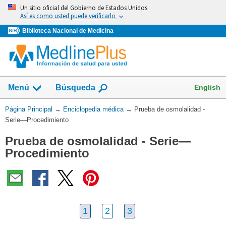
Omita
Un sitio oficial del Gobierno de Estados Unidos
y
Así es como usted puede verificarlo
vaya
Biblioteca Nacional de Medicina
al
Contenido
English
Menú
Búsqueda
Usted
Página Principal
→
Enciclopedia médica
→
Prueba de osmolalidad -
está
Serie—Procedimiento
aquí:
Prueba de osmolalidad - Serie—
Procedimiento
1
2
3