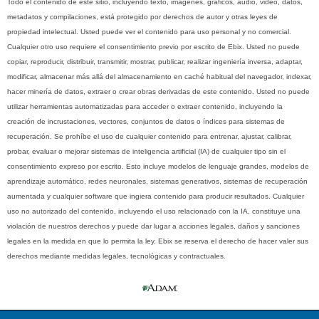
Todo el contenido de este sitio, incluyendo texto, imágenes, gráficos, audio, video, datos,
metadatos y compilaciones, está protegido por derechos de autor y otras leyes de
propiedad intelectual. Usted puede ver el contenido para uso personal y no comercial.
Cualquier otro uso requiere el consentimiento previo por escrito de Ebix. Usted no puede
copiar, reproducir, distribuir, transmitir, mostrar, publicar, realizar ingeniería inversa, adaptar,
modificar, almacenar más allá del almacenamiento en caché habitual del navegador, indexar,
hacer minería de datos, extraer o crear obras derivadas de este contenido. Usted no puede
utilizar herramientas automatizadas para acceder o extraer contenido, incluyendo la
creación de incrustaciones, vectores, conjuntos de datos o índices para sistemas de
recuperación. Se prohíbe el uso de cualquier contenido para entrenar, ajustar, calibrar,
probar, evaluar o mejorar sistemas de inteligencia artificial (IA) de cualquier tipo sin el
consentimiento expreso por escrito. Esto incluye modelos de lenguaje grandes, modelos de
aprendizaje automático, redes neuronales, sistemas generativos, sistemas de recuperación
aumentada y cualquier software que ingiera contenido para producir resultados. Cualquier
uso no autorizado del contenido, incluyendo el uso relacionado con la IA, constituye una
violación de nuestros derechos y puede dar lugar a acciones legales, daños y sanciones
legales en la medida en que lo permita la ley. Ebix se reserva el derecho de hacer valer sus
derechos mediante medidas legales, tecnológicas y contractuales.