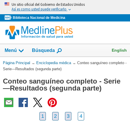
Omita
Un sitio oficial del Gobierno de Estados Unidos
y
Así es como usted puede verificarlo
vaya
Biblioteca Nacional de Medicina
al
Contenido
English
Menú
Búsqueda
Usted
Página Principal
→
Enciclopedia médica
→
Conteo sanguíneo completo -
está
Serie—Resultados (segunda parte)
aquí:
Conteo sanguíneo completo - Serie
—Resultados (segunda parte)
1
2
3
4