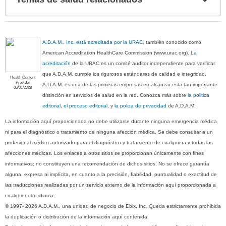
sec
A.D.A.M., Inc. está acreditada por la URAC
, también conocido como
American Accreditation HealthCare Commission (www.urac.org).
La
acreditación
de la URAC es un comité auditor independiente para verificar
que A.D.A.M. cumple los rigurosos estándares de calidad e integridad.
Health Content
Provider
A.D.A.M. es una de las primeras empresas en alcanzar esta tan importante
06/01/2028
distinción en servicios de salud en la red. Conozca más sobre
la politica
editorial, el proceso editorial
, y
la poliza de privacidad
de A.D.A.M.
La información aquí proporcionada no debe utilizarse durante ninguna emergencia médica
ni para el diagnóstico o tratamiento de ninguna afección médica. Se debe consultar a un
profesional médico autorizado para el diagnóstico y tratamiento de cualquiera y todas las
afecciones médicas. Los enlaces a otros sitios se proporcionan únicamente con fines
informativos; no constituyen una recomendación de dichos sitios. No se ofrece garantía
alguna, expresa ni implícita, en cuanto a la precisión, fiabilidad, puntualidad o exactitud de
las traducciones realizadas por un servicio externo de la información aquí proporcionada a
cualquier otro idioma.
© 1997- 2026 A.D.A.M., una unidad de negocio de Ebix, Inc. Queda estrictamente prohibida
la duplicación o distribución de la información aquí contenida.