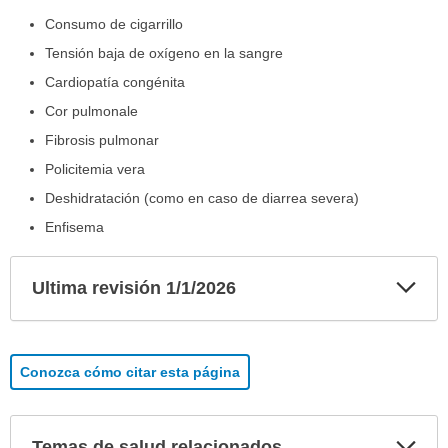
Consumo de cigarrillo
Tensión baja de oxígeno en la sangre
Cardiopatía congénita
Cor pulmonale
Fibrosis pulmonar
Policitemia vera
Deshidratación (como en caso de diarrea severa)
Enfisema
Exp
Ultima revisión 1/1/2026
sec
Conozca cómo citar esta página
Exp
Temas de salud relacionados