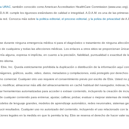
 la URAC
, también conocido como American Accreditation HealthCare Commission (www.urac.org)
.D.A.M. cumple los rigurosos estándares de calidad e integridad. A.D.A.M. es una de las primera
n la red. Conozca más sobre
la politica editorial, el proceso editorial
, y
la poliza de privacidad
de A.
rse durante ninguna emergencia médica ni para el diagnóstico o tratamiento de ninguna afección
o de cualquiera y todas las afecciones médicas. Los enlaces a otros sitios se proporcionan única
ía alguna, expresa ni implícita, en cuanto a la precisión, fiabilidad, puntualidad o exactitud de l
tro idioma.
ix, Inc. Queda estrictamente prohibida la duplicación o distribución de la información aquí con
imágenes, gráficos, audio, video, datos, metadatos y compilaciones, está protegido por derechos d
comercial. Cualquier otro uso requiere el consentimiento previo por escrito de Ebix. Usted no puede
ptar, modificar, almacenar más allá del almacenamiento en caché habitual del navegador, indexar, h
ar herramientas automatizadas para acceder o extraer contenido, incluyendo la creación de incru
ualquier contenido para entrenar, ajustar, calibrar, probar, evaluar o mejorar sistemas de inteligen
 modelos de lenguaje grandes, modelos de aprendizaje automático, redes neuronales, sistemas g
ucir resultados. Cualquier uso no autorizado del contenido, incluyendo el uso relacionado con la
iones legales en la medida en que lo permita la ley. Ebix se reserva el derecho de hacer valer 