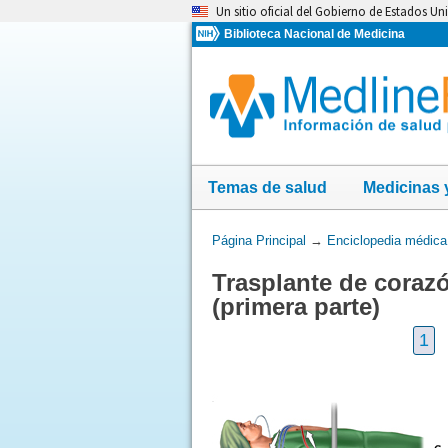
Omita
Un sitio oficial del Gobierno de Estados Un
y
Biblioteca Nacional de Medicina
vaya
al
Contenido
Temas de salud
Medicinas 
Usted
Página Principal
→
Enciclopedia médica
está
Trasplante de coraz
aquí:
(primera parte)
1