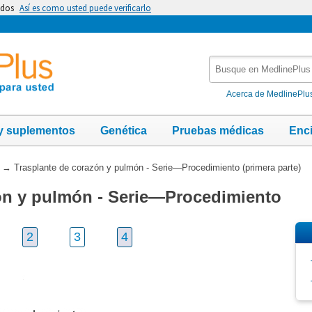
idos
Así es como usted puede verificarlo
Busque
en
MedlinePlus
Acerca de MedlinePlu
y suplementos
Genética
Pruebas médicas
Enc
→
Trasplante de corazón y pulmón - Serie—Procedimiento (primera parte)
ón y pulmón - Serie—Procedimiento
2
3
4