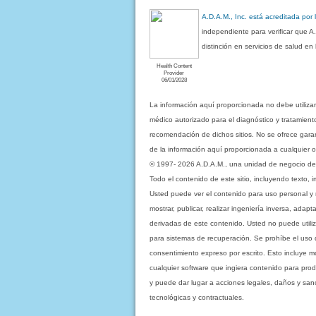
A.D.A.M., Inc. está acreditada por
independiente para verificar que A
distinción en servicios de salud e
Health Content
Provider
06/01/2028
La información aquí proporcionada no debe utiliza
médico autorizado para el diagnóstico y tratamient
recomendación de dichos sitios. No se ofrece garant
de la información aquí proporcionada a cualquier o
© 1997- 2026 A.D.A.M., una unidad de negocio de Eb
Todo el contenido de este sitio, incluyendo texto, 
Usted puede ver el contenido para uso personal y no 
mostrar, publicar, realizar ingeniería inversa, ada
derivadas de este contenido. Usted no puede utiliz
para sistemas de recuperación. Se prohíbe el uso de c
consentimiento expreso por escrito. Esto incluye
cualquier software que ingiera contenido para prod
y puede dar lugar a acciones legales, daños y sanc
tecnológicas y contractuales.