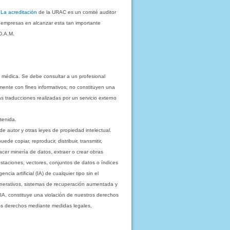
.
La acreditación
de la URAC es un comité auditor
s empresas en alcanzar esta tan importante
D.A.M.
 médica. Se debe consultar a un profesional
mente con fines informativos; no constituyen una
as traducciones realizadas por un servicio externo
tenida.
e autor y otras leyes de propiedad intelectual.
 copiar, reproducir, distribuir, transmitir,
acer minería de datos, extraer o crear obras
staciones, vectores, conjuntos de datos o índices
cia artificial (IA) de cualquier tipo sin el
enerativos, sistemas de recuperación aumentada y
 IA, constituye una violación de nuestros derechos
sus derechos mediante medidas legales,