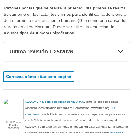
Razones por las que se realiza la prueba: Esta prueba se realiza
típicamente en los lactantes y niños para identificar la deficiencia
de la hormona de crecimiento humano (GH) como una causa del
retraso en el crecimiento. Puede ser útil en la detección de
algunos tipos de tumores hipofisarios.
Exp
Ultima revisión 1/25/2026
sec
Conozca cómo citar esta página
A.D.A.M., Inc. está acreditada por la URAC
, también conocido como
American Accreditation HealthCare Commission (www.urac.org).
La
acreditación
de la URAC es un comité auditor independiente para verificar
que A.D.A.M. cumple los rigurosos estándares de calidad e integridad.
Health Content
Provider
A.D.A.M. es una de las primeras empresas en alcanzar esta tan importante
06/01/2028
distinción en servicios de salud en la red. Conozca más sobre
la politica