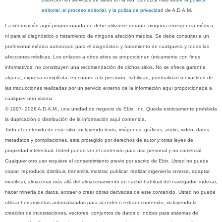
editorial, el proceso editorial
, y
la poliza de privacidad
de A.D.A.M.
La información aquí proporcionada no debe utilizarse durante ninguna emergencia médica
ni para el diagnóstico o tratamiento de ninguna afección médica. Se debe consultar a un
profesional médico autorizado para el diagnóstico y tratamiento de cualquiera y todas las
afecciones médicas. Los enlaces a otros sitios se proporcionan únicamente con fines
informativos; no constituyen una recomendación de dichos sitios. No se ofrece garantía
alguna, expresa ni implícita, en cuanto a la precisión, fiabilidad, puntualidad o exactitud de
las traducciones realizadas por un servicio externo de la información aquí proporcionada a
cualquier otro idioma.
© 1997- 2026 A.D.A.M., una unidad de negocio de Ebix, Inc. Queda estrictamente prohibida
la duplicación o distribución de la información aquí contenida.
Todo el contenido de este sitio, incluyendo texto, imágenes, gráficos, audio, video, datos,
metadatos y compilaciones, está protegido por derechos de autor y otras leyes de
propiedad intelectual. Usted puede ver el contenido para uso personal y no comercial.
Cualquier otro uso requiere el consentimiento previo por escrito de Ebix. Usted no puede
copiar, reproducir, distribuir, transmitir, mostrar, publicar, realizar ingeniería inversa, adaptar,
modificar, almacenar más allá del almacenamiento en caché habitual del navegador, indexar,
hacer minería de datos, extraer o crear obras derivadas de este contenido. Usted no puede
utilizar herramientas automatizadas para acceder o extraer contenido, incluyendo la
creación de incrustaciones, vectores, conjuntos de datos o índices para sistemas de