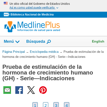
Omita
Un sitio oficial del Gobierno de Estados Unidos
y
Así es como usted puede verificarlo
vaya
Biblioteca Nacional de Medicina
al
Contenido
English
Menú
Búsqueda
Usted
Página Principal
→
Enciclopedia médica
→
Prueba de estimulación de la
está
hormona de crecimiento humano (GH) - Serie—Indicaciones
aquí:
Prueba de estimulación de la
hormona de crecimiento humano
(GH) - Serie—Indicaciones
1
2
3
4