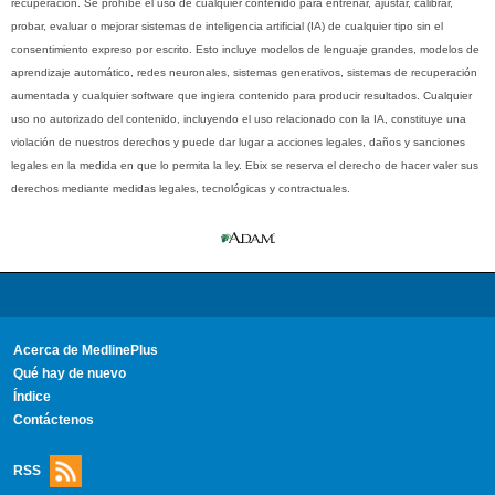
recuperación. Se prohíbe el uso de cualquier contenido para entrenar, ajustar, calibrar,
probar, evaluar o mejorar sistemas de inteligencia artificial (IA) de cualquier tipo sin el
consentimiento expreso por escrito. Esto incluye modelos de lenguaje grandes, modelos de
aprendizaje automático, redes neuronales, sistemas generativos, sistemas de recuperación
aumentada y cualquier software que ingiera contenido para producir resultados. Cualquier
uso no autorizado del contenido, incluyendo el uso relacionado con la IA, constituye una
violación de nuestros derechos y puede dar lugar a acciones legales, daños y sanciones
legales en la medida en que lo permita la ley. Ebix se reserva el derecho de hacer valer sus
derechos mediante medidas legales, tecnológicas y contractuales.
Acerca de MedlinePlus
Qué hay de nuevo
Índice
Contáctenos
RSS