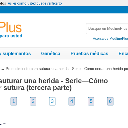
idos
Así es como usted puede verificarlo
Busque
en
MedlinePlus
Acerca de MedlinePlu
y suplementos
Genética
Pruebas médicas
Enc
→
Procedimiento para suturar una herida - Serie—Cómo cerrar una herida por 
suturar una herida - Serie—Cómo
 sutura (tercera parte)
1
2
3
4
5
6