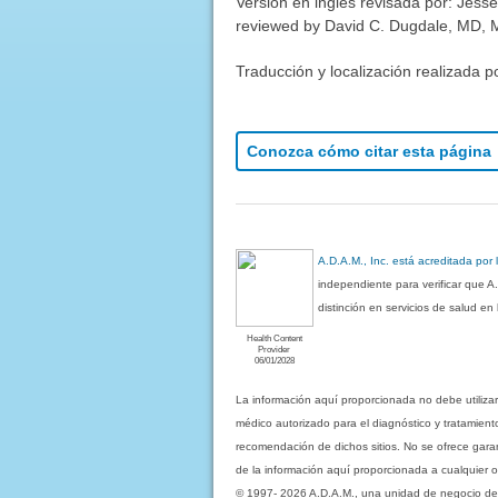
Versión en inglés revisada por: Jes
reviewed by David C. Dugdale, MD, Me
Traducción y localización realizada p
Conozca cómo citar esta página
A.D.A.M., Inc. está acreditada por
independiente para verificar que A
distinción en servicios de salud e
Health Content
Provider
06/01/2028
La información aquí proporcionada no debe utiliza
médico autorizado para el diagnóstico y tratamient
recomendación de dichos sitios. No se ofrece garant
de la información aquí proporcionada a cualquier o
© 1997- 2026 A.D.A.M., una unidad de negocio de Eb