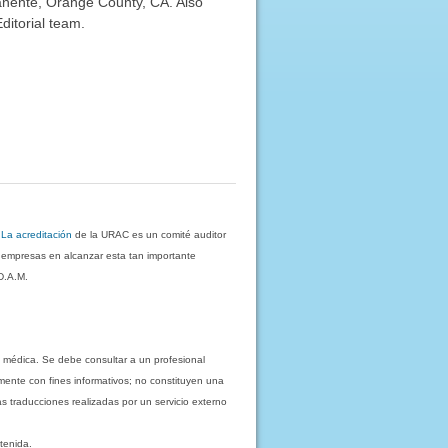
anente, Orange County, CA. Also
ditorial team.
.
La acreditación
de la URAC es un comité auditor
s empresas en alcanzar esta tan importante
D.A.M.
 médica. Se debe consultar a un profesional
mente con fines informativos; no constituyen una
as traducciones realizadas por un servicio externo
tenida.