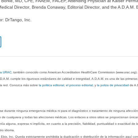
se Borke, MD, CPE, FAAEM, FACEP, Attending Physician at Kaiser Perm
dical Director, Brenda Conaway, Editorial Director, and the A.D.A.M. E
or: DrTango, Inc.
 la URAC
, también conocido como American Accreditation HealthCare Commission (www.urac.org)
.D.A.M. cumple los rigurosos estándares de calidad e integridad. A.D.A.M. es una de las primera
n la red. Conozca más sobre
la politica editorial, el proceso editorial
, y
la poliza de privacidad
de A.
rse durante ninguna emergencia médica ni para el diagnóstico o tratamiento de ninguna afección
o de cualquiera y todas las afecciones médicas. Los enlaces a otros sitios se proporcionan única
ía alguna, expresa ni implícita, en cuanto a la precisión, fiabilidad, puntualidad o exactitud de l
tro idioma.
ix, Inc. Queda estrictamente prohibida la duplicación o distribución de la información aquí con