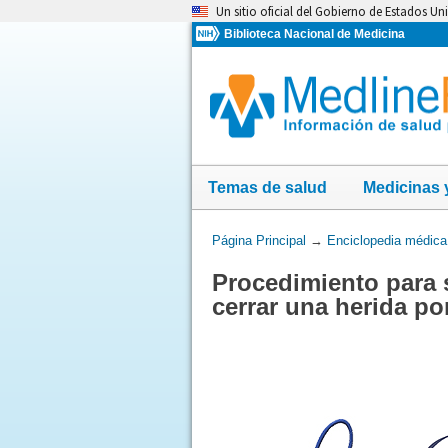
Omita
Un sitio oficial del Gobierno de Estados Un
y
Biblioteca Nacional de Medicina
vaya
al
Contenido
Temas de salud
Medicinas 
Usted
Página Principal
→
Enciclopedia médica
está
Procedimiento para 
aquí:
cerrar una herida por