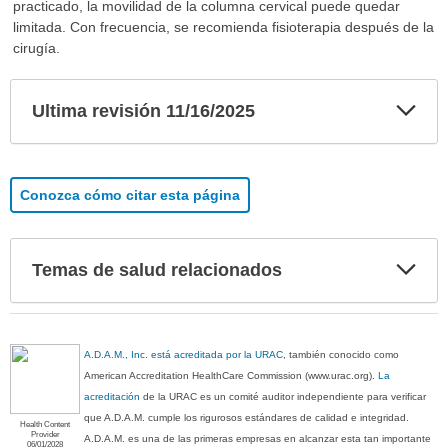
practicado, la movilidad de la columna cervical puede quedar
limitada. Con frecuencia, se recomienda fisioterapia después de la
cirugía.
Exp
Ultima revisión 11/16/2025
sec
Conozca cómo citar esta página
Exp
Temas de salud relacionados
sec
A.D.A.M., Inc. está acreditada por la URAC
, también conocido como
American Accreditation HealthCare Commission (www.urac.org).
La
acreditación
de la URAC es un comité auditor independiente para verificar
que A.D.A.M. cumple los rigurosos estándares de calidad e integridad.
Health Content
Provider
A.D.A.M. es una de las primeras empresas en alcanzar esta tan importante
06/01/2028