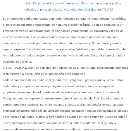
distinción en servicios de salud en la red. Conozca más sobre
la politica
editorial, el proceso editorial
, y
la poliza de privacidad
de A.D.A.M.
La información aquí proporcionada no debe utilizarse durante ninguna emergencia médica
ni para el diagnóstico o tratamiento de ninguna afección médica. Se debe consultar a un
profesional médico autorizado para el diagnóstico y tratamiento de cualquiera y todas las
afecciones médicas. Los enlaces a otros sitios se proporcionan únicamente con fines
informativos; no constituyen una recomendación de dichos sitios. No se ofrece garantía
alguna, expresa ni implícita, en cuanto a la precisión, fiabilidad, puntualidad o exactitud de
las traducciones realizadas por un servicio externo de la información aquí proporcionada a
cualquier otro idioma.
© 1997- 2026 A.D.A.M., una unidad de negocio de Ebix, Inc. Queda estrictamente prohibida
la duplicación o distribución de la información aquí contenida.
Todo el contenido de este sitio, incluyendo texto, imágenes, gráficos, audio, video, datos,
metadatos y compilaciones, está protegido por derechos de autor y otras leyes de
propiedad intelectual. Usted puede ver el contenido para uso personal y no comercial.
Cualquier otro uso requiere el consentimiento previo por escrito de Ebix. Usted no puede
copiar, reproducir, distribuir, transmitir, mostrar, publicar, realizar ingeniería inversa, adaptar,
modificar, almacenar más allá del almacenamiento en caché habitual del navegador, indexar,
hacer minería de datos, extraer o crear obras derivadas de este contenido. Usted no puede
utilizar herramientas automatizadas para acceder o extraer contenido, incluyendo la
creación de incrustaciones, vectores, conjuntos de datos o índices para sistemas de