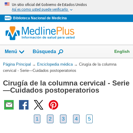
Omita
Un sitio oficial del Gobierno de Estados Unidos
y
Así es como usted puede verificarlo
vaya
Biblioteca Nacional de Medicina
al
Contenido
English
Menú
Búsqueda
Usted
Página Principal
→
Enciclopedia médica
→
Cirugía de la columna
está
cervical - Serie—Cuidados postoperatorios
aquí:
Cirugía de la columna cervical - Serie
—Cuidados postoperatorios
1
2
3
4
5