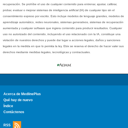
recuperación. Se prohíbe el uso de cualquier contenido para entrenar, ajustar, calibrar,
probar, evaluar o mejorar sistemas de inteligencia artificial (IA) de cualquier tipo sin el
consentimiento expreso por escrito. Esto incluye modelos de lenguaje grandes, modelos de
aprendizaje automático, redes neuronales, sistemas generativos, sistemas de recuperación
aumentada y cualquier software que ingiera contenido para producir resultados. Cualquier
uso no autorizado del contenido, incluyendo el uso relacionado con la IA, constituye una
violación de nuestros derechos y puede dar lugar a acciones legales, daños y sanciones
legales en la medida en que lo permita la ley. Ebix se reserva el derecho de hacer valer sus
derechos mediante medidas legales, tecnológicas y contractuales.
Acerca de MedlinePlus
Qué hay de nuevo
Índice
Contáctenos
RSS