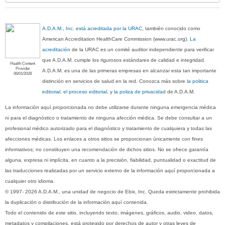
A.D.A.M., Inc. está acreditada por la URAC
, también conocido como
American Accreditation HealthCare Commission (www.urac.org).
La
acreditación
de la URAC es un comité auditor independiente para verificar
que A.D.A.M. cumple los rigurosos estándares de calidad e integridad.
Health Content
Provider
A.D.A.M. es una de las primeras empresas en alcanzar esta tan importante
06/01/2028
distinción en servicios de salud en la red. Conozca más sobre
la politica
editorial, el proceso editorial
, y
la poliza de privacidad
de A.D.A.M.
La información aquí proporcionada no debe utilizarse durante ninguna emergencia médica
ni para el diagnóstico o tratamiento de ninguna afección médica. Se debe consultar a un
profesional médico autorizado para el diagnóstico y tratamiento de cualquiera y todas las
afecciones médicas. Los enlaces a otros sitios se proporcionan únicamente con fines
informativos; no constituyen una recomendación de dichos sitios. No se ofrece garantía
alguna, expresa ni implícita, en cuanto a la precisión, fiabilidad, puntualidad o exactitud de
las traducciones realizadas por un servicio externo de la información aquí proporcionada a
cualquier otro idioma.
© 1997- 2026 A.D.A.M., una unidad de negocio de Ebix, Inc. Queda estrictamente prohibida
la duplicación o distribución de la información aquí contenida.
Todo el contenido de este sitio, incluyendo texto, imágenes, gráficos, audio, video, datos,
metadatos y compilaciones, está protegido por derechos de autor y otras leyes de