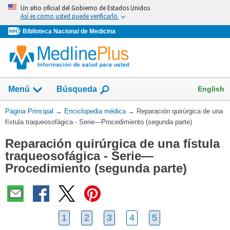
Omita
Un sitio oficial del Gobierno de Estados Unidos
y
Así es como usted puede verificarlo
vaya
Biblioteca Nacional de Medicina
al
Contenido
English
Menú
Búsqueda
Usted
Página Principal
→
Enciclopedia médica
→
Reparación quirúrgica de una
está
fístula traqueosofágica - Serie—Procedimiento (segunda parte)
aquí:
Reparación quirúrgica de una fístula
traqueosofágica - Serie—
Procedimiento (segunda parte)
1
2
3
4
5