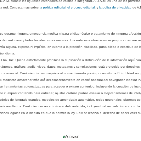
.D.A.M. cumple los rigurosos estándares de calidad e integridad. A.D.A.M. es una de las primera
n la red. Conozca más sobre
la politica editorial, el proceso editorial
, y
la poliza de privacidad
de A.
rse durante ninguna emergencia médica ni para el diagnóstico o tratamiento de ninguna afección
o de cualquiera y todas las afecciones médicas. Los enlaces a otros sitios se proporcionan única
ía alguna, expresa ni implícita, en cuanto a la precisión, fiabilidad, puntualidad o exactitud de l
tro idioma.
ix, Inc. Queda estrictamente prohibida la duplicación o distribución de la información aquí con
imágenes, gráficos, audio, video, datos, metadatos y compilaciones, está protegido por derechos d
comercial. Cualquier otro uso requiere el consentimiento previo por escrito de Ebix. Usted no puede
ptar, modificar, almacenar más allá del almacenamiento en caché habitual del navegador, indexar, h
ar herramientas automatizadas para acceder o extraer contenido, incluyendo la creación de incru
ualquier contenido para entrenar, ajustar, calibrar, probar, evaluar o mejorar sistemas de inteligen
 modelos de lenguaje grandes, modelos de aprendizaje automático, redes neuronales, sistemas g
ucir resultados. Cualquier uso no autorizado del contenido, incluyendo el uso relacionado con la
iones legales en la medida en que lo permita la ley. Ebix se reserva el derecho de hacer valer 