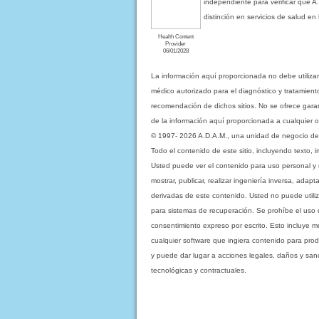
independiente para verificar que A
distinción en servicios de salud e
Health Content
Provider
06/01/2028
La información aquí proporcionada no debe utiliza
médico autorizado para el diagnóstico y tratamient
recomendación de dichos sitios. No se ofrece garant
de la información aquí proporcionada a cualquier o
© 1997- 2026 A.D.A.M., una unidad de negocio de Eb
Todo el contenido de este sitio, incluyendo texto, 
Usted puede ver el contenido para uso personal y no 
mostrar, publicar, realizar ingeniería inversa, ada
derivadas de este contenido. Usted no puede utiliz
para sistemas de recuperación. Se prohíbe el uso de c
consentimiento expreso por escrito. Esto incluye
cualquier software que ingiera contenido para prod
y puede dar lugar a acciones legales, daños y sanc
tecnológicas y contractuales.