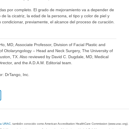
adas por completo. El grado de mejoramiento va a depender de
e la cicatriz, la edad de la persona, el tipo y color de piel y
n condicionar, previamente, el alcance del proceso de curación.
Ho, MD, Associate Professor, Division of Facial Plastic and
of Otolaryngology – Head and Neck Surgery, The University of
uston, TX. Also reviewed by David C. Dugdale, MD, Medical
irector, and the A.D.A.M. Editorial team.
or: DrTango, Inc.
 la URAC
, también conocido como American Accreditation HealthCare Commission (www.urac.org)