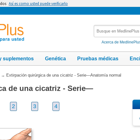
idos
Así es como usted puede verificarlo
Busque
en
MedlinePlus
Acerca de MedlinePlu
y suplementos
Genética
Pruebas médicas
Enc
→
Extirpación quirúrgica de una cicatriz - Serie—Anatomía normal
ca de una cicatriz - Serie—
2
3
4