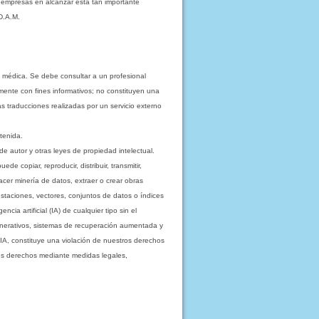
s empresas en alcanzar esta tan importante
D.A.M.
 médica. Se debe consultar a un profesional
mente con fines informativos; no constituyen una
as traducciones realizadas por un servicio externo
tenida.
e autor y otras leyes de propiedad intelectual.
 copiar, reproducir, distribuir, transmitir,
acer minería de datos, extraer o crear obras
staciones, vectores, conjuntos de datos o índices
cia artificial (IA) de cualquier tipo sin el
enerativos, sistemas de recuperación aumentada y
 IA, constituye una violación de nuestros derechos
sus derechos mediante medidas legales,