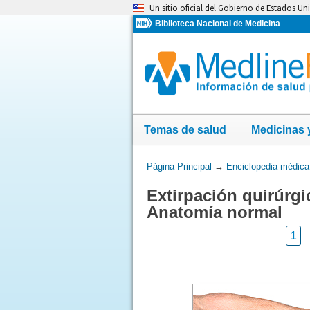
Omita
Un sitio oficial del Gobierno de Estados Un
y
Biblioteca Nacional de Medicina
vaya
al
Contenido
Temas de salud
Medicinas 
Usted
Página Principal
→
Enciclopedia médica
está
Extirpación quirúrgi
aquí:
Anatomía normal
1