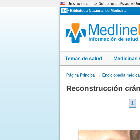
Omita
Un sitio oficial del Gobierno de Estados Un
y
Biblioteca Nacional de Medicina
vaya
al
Contenido
Temas de salud
Medicinas 
Usted
Página Principal
→
Enciclopedia médica
está
Reconstrucción crán
aquí:
1