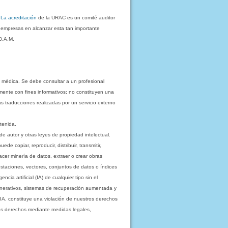
.
La acreditación
de la URAC es un comité auditor
s empresas en alcanzar esta tan importante
D.A.M.
 médica. Se debe consultar a un profesional
mente con fines informativos; no constituyen una
as traducciones realizadas por un servicio externo
tenida.
e autor y otras leyes de propiedad intelectual.
 copiar, reproducir, distribuir, transmitir,
acer minería de datos, extraer o crear obras
staciones, vectores, conjuntos de datos o índices
cia artificial (IA) de cualquier tipo sin el
enerativos, sistemas de recuperación aumentada y
 IA, constituye una violación de nuestros derechos
sus derechos mediante medidas legales,