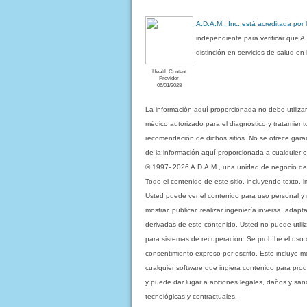
A.D.A.M., Inc. está acreditada por
independiente para verificar que A
distinción en servicios de salud e
Health Content
Provider
06/01/2028
La información aquí proporcionada no debe utiliza
médico autorizado para el diagnóstico y tratamient
recomendación de dichos sitios. No se ofrece garant
de la información aquí proporcionada a cualquier o
© 1997- 2026 A.D.A.M., una unidad de negocio de Eb
Todo el contenido de este sitio, incluyendo texto, 
Usted puede ver el contenido para uso personal y no 
mostrar, publicar, realizar ingeniería inversa, ada
derivadas de este contenido. Usted no puede utiliz
para sistemas de recuperación. Se prohíbe el uso de c
consentimiento expreso por escrito. Esto incluye
cualquier software que ingiera contenido para prod
y puede dar lugar a acciones legales, daños y sanc
tecnológicas y contractuales.