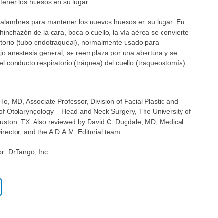
ntener los huesos en su lugar.
 alambres para mantener los nuevos huesos en su lugar. En
inchazón de la cara, boca o cuello, la vía aérea se convierte
atorio (tubo endotraqueal), normalmente usado para
ajo anestesia general, se reemplaza por una abertura y se
el conducto respiratorio (tráquea) del cuello (traqueostomía).
Ho, MD, Associate Professor, Division of Facial Plastic and
of Otolaryngology – Head and Neck Surgery, The University of
uston, TX. Also reviewed by David C. Dugdale, MD, Medical
irector, and the A.D.A.M. Editorial team.
or: DrTango, Inc.