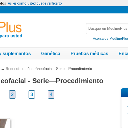
idos
Así es como usted puede verificarlo
Busque
en
MedlinePlus
Acerca de MedlinePlu
y suplementos
Genética
Pruebas médicas
Enc
→
Reconstrucción cráneofacial - Serie—Procedimiento
eofacial - Serie—Procedimiento
2
3
4