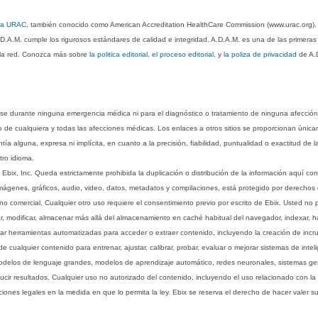
 la URAC
, también conocido como American Accreditation HealthCare Commission (www.urac.org)
.D.A.M. cumple los rigurosos estándares de calidad e integridad. A.D.A.M. es una de las primera
n la red. Conozca más sobre
la politica editorial, el proceso editorial
, y
la poliza de privacidad
de A.
rse durante ninguna emergencia médica ni para el diagnóstico o tratamiento de ninguna afección
o de cualquiera y todas las afecciones médicas. Los enlaces a otros sitios se proporcionan única
ía alguna, expresa ni implícita, en cuanto a la precisión, fiabilidad, puntualidad o exactitud de l
tro idioma.
ix, Inc. Queda estrictamente prohibida la duplicación o distribución de la información aquí con
imágenes, gráficos, audio, video, datos, metadatos y compilaciones, está protegido por derechos d
comercial. Cualquier otro uso requiere el consentimiento previo por escrito de Ebix. Usted no puede
ptar, modificar, almacenar más allá del almacenamiento en caché habitual del navegador, indexar, h
ar herramientas automatizadas para acceder o extraer contenido, incluyendo la creación de incru
ualquier contenido para entrenar, ajustar, calibrar, probar, evaluar o mejorar sistemas de inteligen
 modelos de lenguaje grandes, modelos de aprendizaje automático, redes neuronales, sistemas g
ucir resultados. Cualquier uso no autorizado del contenido, incluyendo el uso relacionado con la
iones legales en la medida en que lo permita la ley. Ebix se reserva el derecho de hacer valer 