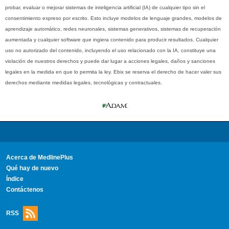
probar, evaluar o mejorar sistemas de inteligencia artificial (IA) de cualquier tipo sin el
consentimiento expreso por escrito. Esto incluye modelos de lenguaje grandes, modelos de
aprendizaje automático, redes neuronales, sistemas generativos, sistemas de recuperación
aumentada y cualquier software que ingiera contenido para producir resultados. Cualquier
uso no autorizado del contenido, incluyendo el uso relacionado con la IA, constituye una
violación de nuestros derechos y puede dar lugar a acciones legales, daños y sanciones
legales en la medida en que lo permita la ley. Ebix se reserva el derecho de hacer valer sus
derechos mediante medidas legales, tecnológicas y contractuales.
Acerca de MedlinePlus
Qué hay de nuevo
Índice
Contáctenos
RSS