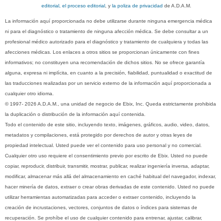
editorial, el proceso editorial
, y
la poliza de privacidad
de A.D.A.M.
La información aquí proporcionada no debe utilizarse durante ninguna emergencia médica
ni para el diagnóstico o tratamiento de ninguna afección médica. Se debe consultar a un
profesional médico autorizado para el diagnóstico y tratamiento de cualquiera y todas las
afecciones médicas. Los enlaces a otros sitios se proporcionan únicamente con fines
informativos; no constituyen una recomendación de dichos sitios. No se ofrece garantía
alguna, expresa ni implícita, en cuanto a la precisión, fiabilidad, puntualidad o exactitud de
las traducciones realizadas por un servicio externo de la información aquí proporcionada a
cualquier otro idioma.
© 1997- 2026 A.D.A.M., una unidad de negocio de Ebix, Inc. Queda estrictamente prohibida
la duplicación o distribución de la información aquí contenida.
Todo el contenido de este sitio, incluyendo texto, imágenes, gráficos, audio, video, datos,
metadatos y compilaciones, está protegido por derechos de autor y otras leyes de
propiedad intelectual. Usted puede ver el contenido para uso personal y no comercial.
Cualquier otro uso requiere el consentimiento previo por escrito de Ebix. Usted no puede
copiar, reproducir, distribuir, transmitir, mostrar, publicar, realizar ingeniería inversa, adaptar,
modificar, almacenar más allá del almacenamiento en caché habitual del navegador, indexar,
hacer minería de datos, extraer o crear obras derivadas de este contenido. Usted no puede
utilizar herramientas automatizadas para acceder o extraer contenido, incluyendo la
creación de incrustaciones, vectores, conjuntos de datos o índices para sistemas de
recuperación. Se prohíbe el uso de cualquier contenido para entrenar, ajustar, calibrar,