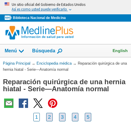
Omita
Un sitio oficial del Gobierno de Estados Unidos
y
Así es como usted puede verificarlo
vaya
Biblioteca Nacional de Medicina
al
Contenido
English
Menú
Búsqueda
Usted
Página Principal
→
Enciclopedia médica
→
Reparación quirúrgica de una
está
hernia hiatal - Serie—Anatomía normal
aquí:
Reparación quirúrgica de una hernia
hiatal - Serie—Anatomía normal
1
2
3
4
5