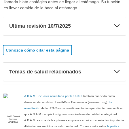
llamada hiato esofágico antes de llegar al estómago. Su función
es llevar comida de la boca al estómago.
Exp
Ultima revisión 10/7/2025
sec
Conozca cómo citar esta página
Exp
Temas de salud relacionados
sec
A.D.A.M., Inc. está acreditada por la URAC
, también conocido como
American Accreditation HealthCare Commission (www.urac.org).
La
acreditación
de la URAC es un comité auditor independiente para verificar
que A.D.A.M. cumple los rigurosos estándares de calidad e integridad.
Health Content
Provider
A.D.A.M. es una de las primeras empresas en alcanzar esta tan importante
06/01/2028
distinción en servicios de salud en la red. Conozca más sobre
la politica