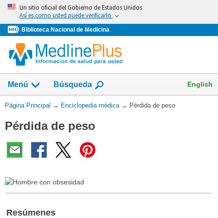
Omita
Un sitio oficial del Gobierno de Estados Unidos
y
Así es como usted puede verificarlo
vaya
Biblioteca Nacional de Medicina
al
Contenido
English
Menú
Búsqueda
Usted
Página Principal
→
Enciclopedia médica
→
Pérdida de peso
está
Pérdida de peso
aquí:
Resúmenes