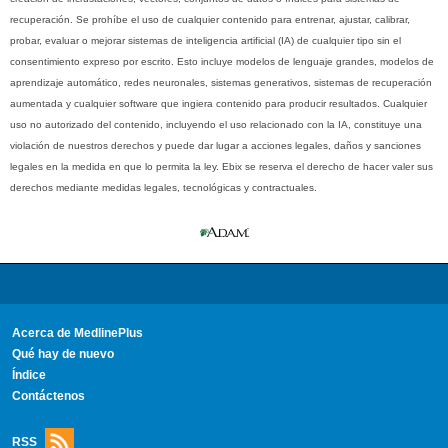
recuperación. Se prohíbe el uso de cualquier contenido para entrenar, ajustar, calibrar,
probar, evaluar o mejorar sistemas de inteligencia artificial (IA) de cualquier tipo sin el
consentimiento expreso por escrito. Esto incluye modelos de lenguaje grandes, modelos de
aprendizaje automático, redes neuronales, sistemas generativos, sistemas de recuperación
aumentada y cualquier software que ingiera contenido para producir resultados. Cualquier
uso no autorizado del contenido, incluyendo el uso relacionado con la IA, constituye una
violación de nuestros derechos y puede dar lugar a acciones legales, daños y sanciones
legales en la medida en que lo permita la ley. Ebix se reserva el derecho de hacer valer sus
derechos mediante medidas legales, tecnológicas y contractuales.
Acerca de MedlinePlus
Qué hay de nuevo
Índice
Contáctenos
RSS