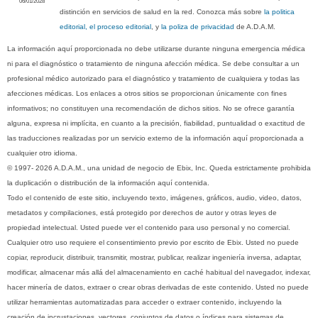
06/01/2028
distinción en servicios de salud en la red. Conozca más sobre
la politica
editorial, el proceso editorial
, y
la poliza de privacidad
de A.D.A.M.
La información aquí proporcionada no debe utilizarse durante ninguna emergencia médica
ni para el diagnóstico o tratamiento de ninguna afección médica. Se debe consultar a un
profesional médico autorizado para el diagnóstico y tratamiento de cualquiera y todas las
afecciones médicas. Los enlaces a otros sitios se proporcionan únicamente con fines
informativos; no constituyen una recomendación de dichos sitios. No se ofrece garantía
alguna, expresa ni implícita, en cuanto a la precisión, fiabilidad, puntualidad o exactitud de
las traducciones realizadas por un servicio externo de la información aquí proporcionada a
cualquier otro idioma.
© 1997- 2026 A.D.A.M., una unidad de negocio de Ebix, Inc. Queda estrictamente prohibida
la duplicación o distribución de la información aquí contenida.
Todo el contenido de este sitio, incluyendo texto, imágenes, gráficos, audio, video, datos,
metadatos y compilaciones, está protegido por derechos de autor y otras leyes de
propiedad intelectual. Usted puede ver el contenido para uso personal y no comercial.
Cualquier otro uso requiere el consentimiento previo por escrito de Ebix. Usted no puede
copiar, reproducir, distribuir, transmitir, mostrar, publicar, realizar ingeniería inversa, adaptar,
modificar, almacenar más allá del almacenamiento en caché habitual del navegador, indexar,
hacer minería de datos, extraer o crear obras derivadas de este contenido. Usted no puede
utilizar herramientas automatizadas para acceder o extraer contenido, incluyendo la
creación de incrustaciones, vectores, conjuntos de datos o índices para sistemas de