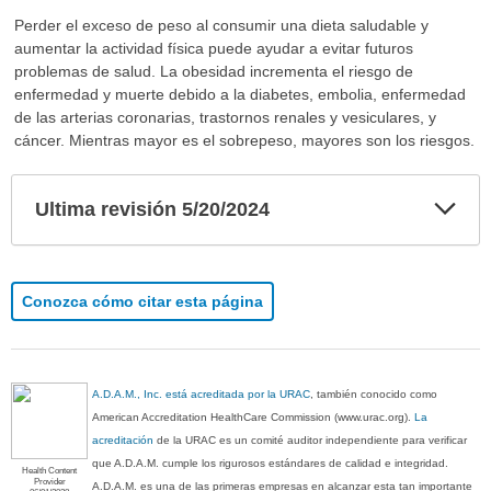
Perder el exceso de peso al consumir una dieta saludable y
aumentar la actividad física puede ayudar a evitar futuros
problemas de salud. La obesidad incrementa el riesgo de
enfermedad y muerte debido a la diabetes, embolia, enfermedad
de las arterias coronarias, trastornos renales y vesiculares, y
cáncer. Mientras mayor es el sobrepeso, mayores son los riesgos.
Exp
Ultima revisión 5/20/2024
sec
Conozca cómo citar esta página
A.D.A.M., Inc. está acreditada por la URAC
, también conocido como
American Accreditation HealthCare Commission (www.urac.org).
La
acreditación
de la URAC es un comité auditor independiente para verificar
que A.D.A.M. cumple los rigurosos estándares de calidad e integridad.
Health Content
Provider
A.D.A.M. es una de las primeras empresas en alcanzar esta tan importante