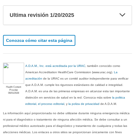
Exp
Ultima revisión 1/20/2025
sec
Conozca cómo citar esta página
A.D.A.M., Inc. está acreditada por la URAC
, también conocido como
American Accreditation HealthCare Commission (www.urac.org).
La
acreditación
de la URAC es un comité auditor independiente para verificar
que A.D.A.M. cumple los rigurosos estándares de calidad e integridad.
Health Content
Provider
A.D.A.M. es una de las primeras empresas en alcanzar esta tan importante
06/01/2028
distinción en servicios de salud en la red. Conozca más sobre
la politica
editorial, el proceso editorial
, y
la poliza de privacidad
de A.D.A.M.
La información aquí proporcionada no debe utilizarse durante ninguna emergencia médica
ni para el diagnóstico o tratamiento de ninguna afección médica. Se debe consultar a un
profesional médico autorizado para el diagnóstico y tratamiento de cualquiera y todas las
afecciones médicas. Los enlaces a otros sitios se proporcionan únicamente con fines