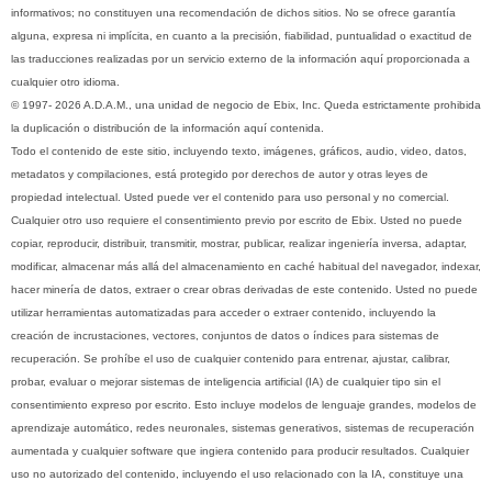
informativos; no constituyen una recomendación de dichos sitios. No se ofrece garantía
alguna, expresa ni implícita, en cuanto a la precisión, fiabilidad, puntualidad o exactitud de
las traducciones realizadas por un servicio externo de la información aquí proporcionada a
cualquier otro idioma.
© 1997- 2026 A.D.A.M., una unidad de negocio de Ebix, Inc. Queda estrictamente prohibida
la duplicación o distribución de la información aquí contenida.
Todo el contenido de este sitio, incluyendo texto, imágenes, gráficos, audio, video, datos,
metadatos y compilaciones, está protegido por derechos de autor y otras leyes de
propiedad intelectual. Usted puede ver el contenido para uso personal y no comercial.
Cualquier otro uso requiere el consentimiento previo por escrito de Ebix. Usted no puede
copiar, reproducir, distribuir, transmitir, mostrar, publicar, realizar ingeniería inversa, adaptar,
modificar, almacenar más allá del almacenamiento en caché habitual del navegador, indexar,
hacer minería de datos, extraer o crear obras derivadas de este contenido. Usted no puede
utilizar herramientas automatizadas para acceder o extraer contenido, incluyendo la
creación de incrustaciones, vectores, conjuntos de datos o índices para sistemas de
recuperación. Se prohíbe el uso de cualquier contenido para entrenar, ajustar, calibrar,
probar, evaluar o mejorar sistemas de inteligencia artificial (IA) de cualquier tipo sin el
consentimiento expreso por escrito. Esto incluye modelos de lenguaje grandes, modelos de
aprendizaje automático, redes neuronales, sistemas generativos, sistemas de recuperación
aumentada y cualquier software que ingiera contenido para producir resultados. Cualquier
uso no autorizado del contenido, incluyendo el uso relacionado con la IA, constituye una