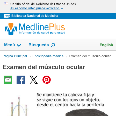
Omita
Un sitio oficial del Gobierno de Estados Unidos
y
Así es como usted puede verificarlo
vaya
Biblioteca Nacional de Medicina
al
Contenido
English
Menú
Búsqueda
Usted
Página Principal
→
Enciclopedia médica
→
Examen del músculo ocular
está
Examen del músculo ocular
aquí: