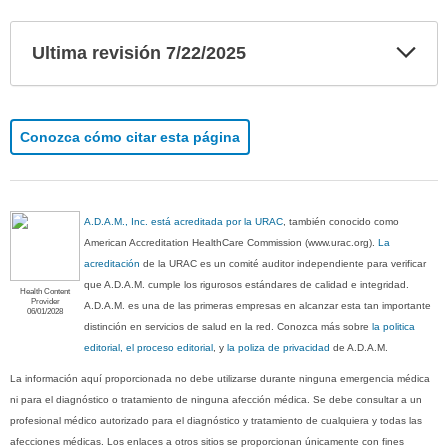
Exp
Ultima revisión 7/22/2025
sec
Conozca cómo citar esta página
A.D.A.M., Inc. está acreditada por la URAC
, también conocido como
American Accreditation HealthCare Commission (www.urac.org).
La
acreditación
de la URAC es un comité auditor independiente para verificar
que A.D.A.M. cumple los rigurosos estándares de calidad e integridad.
Health Content
Provider
A.D.A.M. es una de las primeras empresas en alcanzar esta tan importante
06/01/2028
distinción en servicios de salud en la red. Conozca más sobre
la politica
editorial, el proceso editorial
, y
la poliza de privacidad
de A.D.A.M.
La información aquí proporcionada no debe utilizarse durante ninguna emergencia médica
ni para el diagnóstico o tratamiento de ninguna afección médica. Se debe consultar a un
profesional médico autorizado para el diagnóstico y tratamiento de cualquiera y todas las
afecciones médicas. Los enlaces a otros sitios se proporcionan únicamente con fines