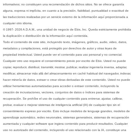
informativos; no constituyen una recomendación de dichos sitios. No se ofrece garantía
alguna, expresa ni implícita, en cuanto a la precisión, fiabilidad, puntualidad o exactitud de
las traducciones realizadas por un servicio externo de la información aquí proporcionada a
cualquier otro idioma.
© 1997- 2026 A.D.A.M., una unidad de negocio de Ebix, Inc. Queda estrictamente prohibida
la duplicación o distribución de la información aquí contenida.
Todo el contenido de este sitio, incluyendo texto, imágenes, gráficos, audio, video, datos,
metadatos y compilaciones, está protegido por derechos de autor y otras leyes de
propiedad intelectual. Usted puede ver el contenido para uso personal y no comercial.
Cualquier otro uso requiere el consentimiento previo por escrito de Ebix. Usted no puede
copiar, reproducir, distribuir, transmitir, mostrar, publicar, realizar ingeniería inversa, adaptar,
modificar, almacenar más allá del almacenamiento en caché habitual del navegador, indexar,
hacer minería de datos, extraer o crear obras derivadas de este contenido. Usted no puede
utilizar herramientas automatizadas para acceder o extraer contenido, incluyendo la
creación de incrustaciones, vectores, conjuntos de datos o índices para sistemas de
recuperación. Se prohíbe el uso de cualquier contenido para entrenar, ajustar, calibrar,
probar, evaluar o mejorar sistemas de inteligencia artificial (IA) de cualquier tipo sin el
consentimiento expreso por escrito. Esto incluye modelos de lenguaje grandes, modelos de
aprendizaje automático, redes neuronales, sistemas generativos, sistemas de recuperación
aumentada y cualquier software que ingiera contenido para producir resultados. Cualquier
uso no autorizado del contenido, incluyendo el uso relacionado con la IA, constituye una