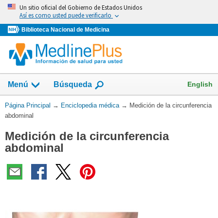
Omita
Un sitio oficial del Gobierno de Estados Unidos
y
Así es como usted puede verificarlo
vaya
Biblioteca Nacional de Medicina
al
Contenido
English
Menú
Búsqueda
Usted
Página Principal
→
Enciclopedia médica
→
Medición de la circunferencia
está
abdominal
aquí:
Medición de la circunferencia
abdominal