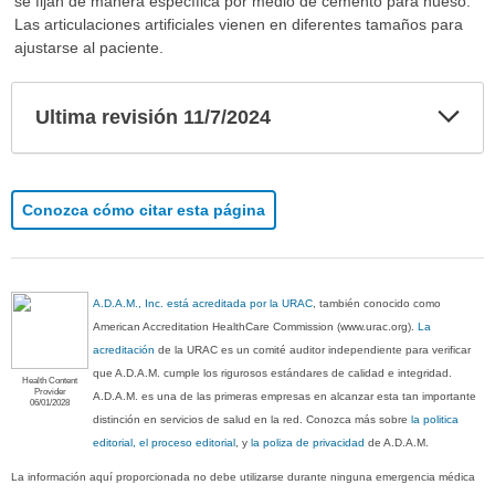
se fijan de manera específica por medio de cemento para hueso.
Las articulaciones artificiales vienen en diferentes tamaños para
ajustarse al paciente.
Exp
Ultima revisión 11/7/2024
sec
Conozca cómo citar esta página
A.D.A.M., Inc. está acreditada por la URAC
, también conocido como
American Accreditation HealthCare Commission (www.urac.org).
La
acreditación
de la URAC es un comité auditor independiente para verificar
que A.D.A.M. cumple los rigurosos estándares de calidad e integridad.
Health Content
Provider
A.D.A.M. es una de las primeras empresas en alcanzar esta tan importante
06/01/2028
distinción en servicios de salud en la red. Conozca más sobre
la politica
editorial, el proceso editorial
, y
la poliza de privacidad
de A.D.A.M.
La información aquí proporcionada no debe utilizarse durante ninguna emergencia médica