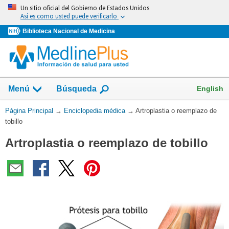
Omita
Un sitio oficial del Gobierno de Estados Unidos
y
Así es como usted puede verificarlo
vaya
Biblioteca Nacional de Medicina
al
Contenido
English
Menú
Búsqueda
Usted
Página Principal
→
Enciclopedia médica
→
Artroplastia o reemplazo de
está
tobillo
aquí:
Artroplastia o reemplazo de tobillo