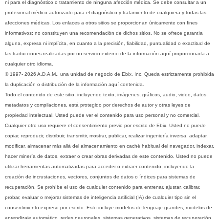
ni para el diagnóstico o tratamiento de ninguna afección médica. Se debe consultar a un
profesional médico autorizado para el diagnóstico y tratamiento de cualquiera y todas las
afecciones médicas. Los enlaces a otros sitios se proporcionan únicamente con fines
informativos; no constituyen una recomendación de dichos sitios. No se ofrece garantía
alguna, expresa ni implícita, en cuanto a la precisión, fiabilidad, puntualidad o exactitud de
las traducciones realizadas por un servicio externo de la información aquí proporcionada a
cualquier otro idioma.
© 1997- 2026 A.D.A.M., una unidad de negocio de Ebix, Inc. Queda estrictamente prohibida
la duplicación o distribución de la información aquí contenida.
Todo el contenido de este sitio, incluyendo texto, imágenes, gráficos, audio, video, datos,
metadatos y compilaciones, está protegido por derechos de autor y otras leyes de
propiedad intelectual. Usted puede ver el contenido para uso personal y no comercial.
Cualquier otro uso requiere el consentimiento previo por escrito de Ebix. Usted no puede
copiar, reproducir, distribuir, transmitir, mostrar, publicar, realizar ingeniería inversa, adaptar,
modificar, almacenar más allá del almacenamiento en caché habitual del navegador, indexar,
hacer minería de datos, extraer o crear obras derivadas de este contenido. Usted no puede
utilizar herramientas automatizadas para acceder o extraer contenido, incluyendo la
creación de incrustaciones, vectores, conjuntos de datos o índices para sistemas de
recuperación. Se prohíbe el uso de cualquier contenido para entrenar, ajustar, calibrar,
probar, evaluar o mejorar sistemas de inteligencia artificial (IA) de cualquier tipo sin el
consentimiento expreso por escrito. Esto incluye modelos de lenguaje grandes, modelos de
aprendizaje automático, redes neuronales, sistemas generativos, sistemas de recuperación