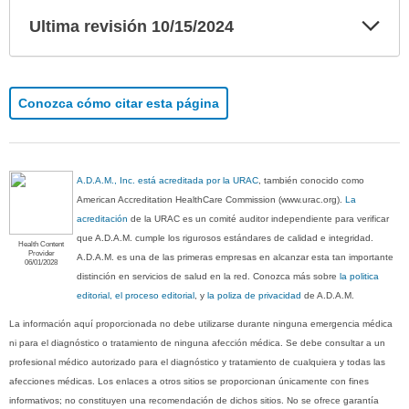
Exp
Ultima revisión 10/15/2024
sec
Conozca cómo citar esta página
A.D.A.M., Inc. está acreditada por la URAC
, también conocido como
American Accreditation HealthCare Commission (www.urac.org).
La
acreditación
de la URAC es un comité auditor independiente para verificar
que A.D.A.M. cumple los rigurosos estándares de calidad e integridad.
Health Content
Provider
A.D.A.M. es una de las primeras empresas en alcanzar esta tan importante
06/01/2028
distinción en servicios de salud en la red. Conozca más sobre
la politica
editorial, el proceso editorial
, y
la poliza de privacidad
de A.D.A.M.
La información aquí proporcionada no debe utilizarse durante ninguna emergencia médica
ni para el diagnóstico o tratamiento de ninguna afección médica. Se debe consultar a un
profesional médico autorizado para el diagnóstico y tratamiento de cualquiera y todas las
afecciones médicas. Los enlaces a otros sitios se proporcionan únicamente con fines
informativos; no constituyen una recomendación de dichos sitios. No se ofrece garantía