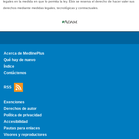
legales en la medida en que lo permita la ley. Ebix se reserva el derecho de hacer valer sus
derechos mediante medidas legales, tecnológicas y contractuales.
Acerca de MedlinePlus
Qué hay de nuevo
Índice
Contáctenos
RSS
Exenciones
Derechos de autor
Política de privacidad
Accesibilidad
Pautas para enlaces
Visores y reproductores