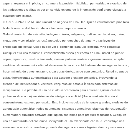
alguna, expresa ni implícita, en cuanto a la precisión, fiabilidad, puntualidad o exactitud de
las traducciones realizadas por un servicio externo de la información aquí proporcionada a
cualquier otro idioma.
© 1997- 2026 A.D.A.M., una unidad de negocio de Ebix, Inc. Queda estrictamente prohibida
la duplicación o distribución de la información aquí contenida.
Todo el contenido de este sitio, incluyendo texto, imágenes, gráficos, audio, video, datos,
metadatos y compilaciones, está protegido por derechos de autor y otras leyes de
propiedad intelectual. Usted puede ver el contenido para uso personal y no comercial.
Cualquier otro uso requiere el consentimiento previo por escrito de Ebix. Usted no puede
copiar, reproducir, distribuir, transmitir, mostrar, publicar, realizar ingeniería inversa, adaptar,
modificar, almacenar más allá del almacenamiento en caché habitual del navegador, indexar,
hacer minería de datos, extraer o crear obras derivadas de este contenido. Usted no puede
utilizar herramientas automatizadas para acceder o extraer contenido, incluyendo la
creación de incrustaciones, vectores, conjuntos de datos o índices para sistemas de
recuperación. Se prohíbe el uso de cualquier contenido para entrenar, ajustar, calibrar,
probar, evaluar o mejorar sistemas de inteligencia artificial (IA) de cualquier tipo sin el
consentimiento expreso por escrito. Esto incluye modelos de lenguaje grandes, modelos de
aprendizaje automático, redes neuronales, sistemas generativos, sistemas de recuperación
aumentada y cualquier software que ingiera contenido para producir resultados. Cualquier
uso no autorizado del contenido, incluyendo el uso relacionado con la IA, constituye una
violación de nuestros derechos y puede dar lugar a acciones legales, daños y sanciones