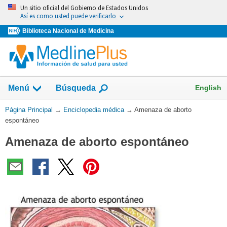
Omita
Un sitio oficial del Gobierno de Estados Unidos
y
Así es como usted puede verificarlo
vaya
Biblioteca Nacional de Medicina
al
Contenido
English
Menú
Búsqueda
Usted
Página Principal
→
Enciclopedia médica
→
Amenaza de aborto
está
espontáneo
aquí:
Amenaza de aborto espontáneo