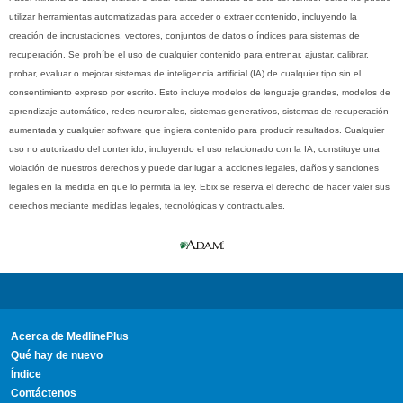
utilizar herramientas automatizadas para acceder o extraer contenido, incluyendo la
creación de incrustaciones, vectores, conjuntos de datos o índices para sistemas de
recuperación. Se prohíbe el uso de cualquier contenido para entrenar, ajustar, calibrar,
probar, evaluar o mejorar sistemas de inteligencia artificial (IA) de cualquier tipo sin el
consentimiento expreso por escrito. Esto incluye modelos de lenguaje grandes, modelos de
aprendizaje automático, redes neuronales, sistemas generativos, sistemas de recuperación
aumentada y cualquier software que ingiera contenido para producir resultados. Cualquier
uso no autorizado del contenido, incluyendo el uso relacionado con la IA, constituye una
violación de nuestros derechos y puede dar lugar a acciones legales, daños y sanciones
legales en la medida en que lo permita la ley. Ebix se reserva el derecho de hacer valer sus
derechos mediante medidas legales, tecnológicas y contractuales.
Acerca de MedlinePlus
Qué hay de nuevo
Índice
Contáctenos