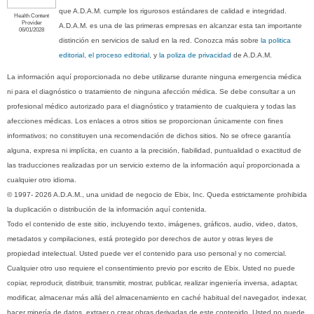
que A.D.A.M. cumple los rigurosos estándares de calidad e integridad.
Health Content
Provider
A.D.A.M. es una de las primeras empresas en alcanzar esta tan importante
06/01/2028
distinción en servicios de salud en la red. Conozca más sobre
la politica
editorial, el proceso editorial
, y
la poliza de privacidad
de A.D.A.M.
La información aquí proporcionada no debe utilizarse durante ninguna emergencia médica
ni para el diagnóstico o tratamiento de ninguna afección médica. Se debe consultar a un
profesional médico autorizado para el diagnóstico y tratamiento de cualquiera y todas las
afecciones médicas. Los enlaces a otros sitios se proporcionan únicamente con fines
informativos; no constituyen una recomendación de dichos sitios. No se ofrece garantía
alguna, expresa ni implícita, en cuanto a la precisión, fiabilidad, puntualidad o exactitud de
las traducciones realizadas por un servicio externo de la información aquí proporcionada a
cualquier otro idioma.
© 1997- 2026 A.D.A.M., una unidad de negocio de Ebix, Inc. Queda estrictamente prohibida
la duplicación o distribución de la información aquí contenida.
Todo el contenido de este sitio, incluyendo texto, imágenes, gráficos, audio, video, datos,
metadatos y compilaciones, está protegido por derechos de autor y otras leyes de
propiedad intelectual. Usted puede ver el contenido para uso personal y no comercial.
Cualquier otro uso requiere el consentimiento previo por escrito de Ebix. Usted no puede
copiar, reproducir, distribuir, transmitir, mostrar, publicar, realizar ingeniería inversa, adaptar,
modificar, almacenar más allá del almacenamiento en caché habitual del navegador, indexar,
hacer minería de datos, extraer o crear obras derivadas de este contenido. Usted no puede