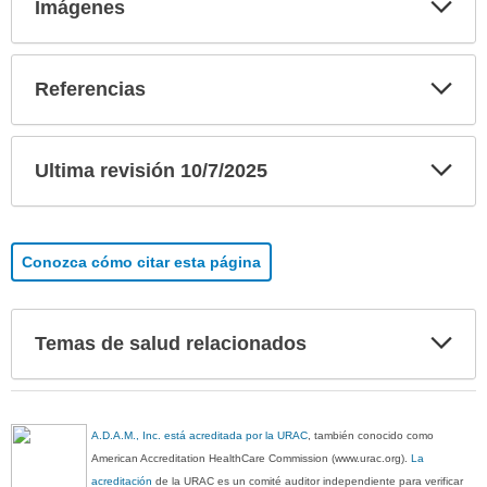
Imágenes
sec
Exp
Referencias
sec
Exp
Ultima revisión 10/7/2025
sec
Conozca cómo citar esta página
Exp
Temas de salud relacionados
sec
A.D.A.M., Inc. está acreditada por la URAC
, también conocido como
American Accreditation HealthCare Commission (www.urac.org).
La
acreditación
de la URAC es un comité auditor independiente para verificar