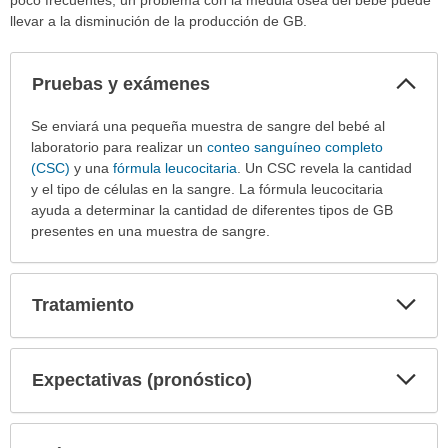
llevar a la disminución de la producción de GB.
Col
Pruebas y exámenes
sec
Pruebas
Se enviará una pequeña muestra de sangre del bebé al
y
laboratorio para realizar un
conteo sanguíneo completo
exámenes
(CSC)
y una
fórmula leucocitaria
. Un CSC revela la cantidad
ha
y el tipo de células en la sangre. La fórmula leucocitaria
sido
ayuda a determinar la cantidad de diferentes tipos de GB
extendido.
presentes en una muestra de sangre.
Exp
Tratamiento
sec
Exp
Expectativas (pronóstico)
sec
Exp