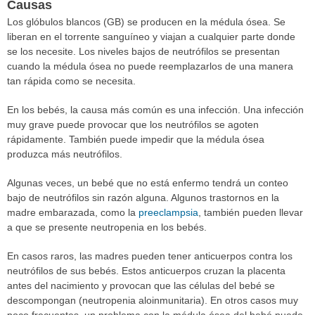
Causas
Los glóbulos blancos (GB) se producen en la médula ósea. Se
liberan en el torrente sanguíneo y viajan a cualquier parte donde
se los necesite. Los niveles bajos de neutrófilos se presentan
cuando la médula ósea no puede reemplazarlos de una manera
tan rápida como se necesita.
En los bebés, la causa más común es una infección. Una infección
muy grave puede provocar que los neutrófilos se agoten
rápidamente. También puede impedir que la médula ósea
produzca más neutrófilos.
Algunas veces, un bebé que no está enfermo tendrá un conteo
bajo de neutrófilos sin razón alguna. Algunos trastornos en la
madre embarazada, como la
preeclampsia
, también pueden llevar
a que se presente neutropenia en los bebés.
En casos raros, las madres pueden tener anticuerpos contra los
neutrófilos de sus bebés. Estos anticuerpos cruzan la placenta
antes del nacimiento y provocan que las células del bebé se
descompongan (neutropenia aloinmunitaria). En otros casos muy
poco frecuentes, un problema con la médula ósea del bebé puede