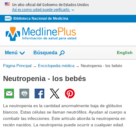
Omita
Un sitio oficial del Gobierno de Estados Unidos
y
Así es como usted puede verificarlo
vaya
Biblioteca Nacional de Medicina
al
Contenido
English
Menú
Búsqueda
Usted
Página Principal
→
Enciclopedia médica
→
Neutropenia - los bebés
está
Neutropenia - los bebés
aquí:
La neutropenia es la cantidad anormalmente baja de glóbulos
blancos. Estas células se llaman neutrófilos. Ayudan al cuerpo a
combatir las infecciones. Este artículo aborda la neutropenia en
recién nacidos. La neutropenia puede ocurrir a cualquier edad.