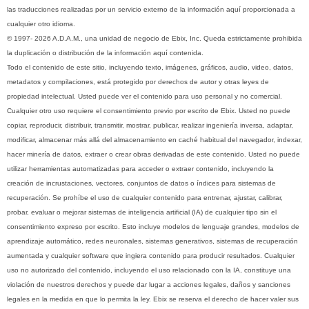
las traducciones realizadas por un servicio externo de la información aquí proporcionada a
cualquier otro idioma.
© 1997- 2026 A.D.A.M., una unidad de negocio de Ebix, Inc. Queda estrictamente prohibida
la duplicación o distribución de la información aquí contenida.
Todo el contenido de este sitio, incluyendo texto, imágenes, gráficos, audio, video, datos,
metadatos y compilaciones, está protegido por derechos de autor y otras leyes de
propiedad intelectual. Usted puede ver el contenido para uso personal y no comercial.
Cualquier otro uso requiere el consentimiento previo por escrito de Ebix. Usted no puede
copiar, reproducir, distribuir, transmitir, mostrar, publicar, realizar ingeniería inversa, adaptar,
modificar, almacenar más allá del almacenamiento en caché habitual del navegador, indexar,
hacer minería de datos, extraer o crear obras derivadas de este contenido. Usted no puede
utilizar herramientas automatizadas para acceder o extraer contenido, incluyendo la
creación de incrustaciones, vectores, conjuntos de datos o índices para sistemas de
recuperación. Se prohíbe el uso de cualquier contenido para entrenar, ajustar, calibrar,
probar, evaluar o mejorar sistemas de inteligencia artificial (IA) de cualquier tipo sin el
consentimiento expreso por escrito. Esto incluye modelos de lenguaje grandes, modelos de
aprendizaje automático, redes neuronales, sistemas generativos, sistemas de recuperación
aumentada y cualquier software que ingiera contenido para producir resultados. Cualquier
uso no autorizado del contenido, incluyendo el uso relacionado con la IA, constituye una
violación de nuestros derechos y puede dar lugar a acciones legales, daños y sanciones
legales en la medida en que lo permita la ley. Ebix se reserva el derecho de hacer valer sus