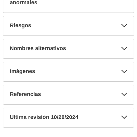
sec
anormales
Exp
Riesgos
sec
Exp
Nombres alternativos
sec
Exp
Imágenes
sec
Exp
Referencias
sec
Exp
Ultima revisión 10/28/2024
sec