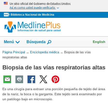
Omita
Un sitio oficial del Gobierno de Estados Unidos
y
Así es como usted puede verificarlo
vaya
Biblioteca Nacional de Medicina
al
Contenido
English
Menú
Búsqueda
Usted
Página Principal
→
Enciclopedia médica
→
Biopsia de las vías
está
respiratorias altas
aquí:
Biopsia de las vías respiratorias altas
Es una cirugía para extraer una porción pequeña de tejido del área
de la nariz, la boca o la garganta. Este tejido será examinado por
un patólogo bajo en microscopio.