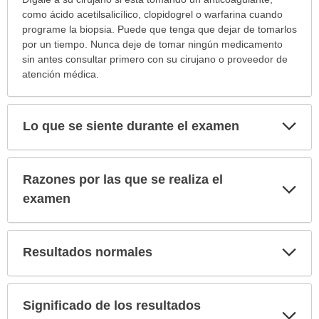
como ácido acetilsalicílico, clopidogrel o warfarina cuando
ha
programe la biopsia. Puede que tenga que dejar de tomarlos
sido
por un tiempo. Nunca deje de tomar ningún medicamento
extendido.
sin antes consultar primero con su cirujano o proveedor de
atención médica.
Exp
Lo que se siente durante el examen
sec
Razones por las que se realiza el
Exp
sec
examen
Exp
Resultados normales
sec
Significado de los resultados
Exp