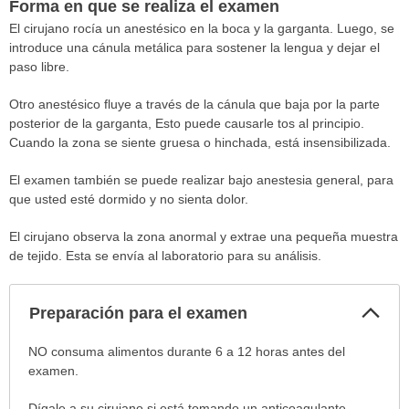
Forma en que se realiza el examen
El cirujano rocía un anestésico en la boca y la garganta. Luego, se
introduce una cánula metálica para sostener la lengua y dejar el
paso libre.
Otro anestésico fluye a través de la cánula que baja por la parte
posterior de la garganta, Esto puede causarle tos al principio.
Cuando la zona se siente gruesa o hinchada, está insensibilizada.
El examen también se puede realizar bajo anestesia general, para
que usted esté dormido y no sienta dolor.
El cirujano observa la zona anormal y extrae una pequeña muestra
de tejido. Esta se envía al laboratorio para su análisis.
Col
Preparación para el examen
sec
Preparación
NO consuma alimentos durante 6 a 12 horas antes del
para
examen.
el
Dígale a su cirujano si está tomando un anticoagulante,
examen