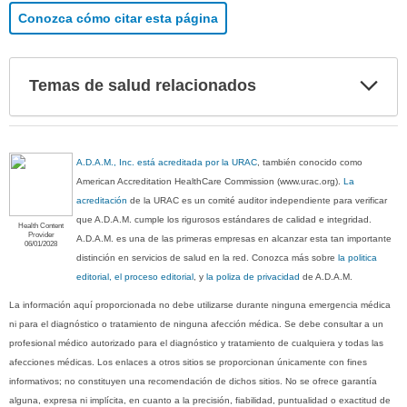
Conozca cómo citar esta página
Exp
Temas de salud relacionados
sec
A.D.A.M., Inc. está acreditada por la URAC
, también conocido como
American Accreditation HealthCare Commission (www.urac.org).
La
acreditación
de la URAC es un comité auditor independiente para verificar
que A.D.A.M. cumple los rigurosos estándares de calidad e integridad.
Health Content
Provider
A.D.A.M. es una de las primeras empresas en alcanzar esta tan importante
06/01/2028
distinción en servicios de salud en la red. Conozca más sobre
la politica
editorial, el proceso editorial
, y
la poliza de privacidad
de A.D.A.M.
La información aquí proporcionada no debe utilizarse durante ninguna emergencia médica
ni para el diagnóstico o tratamiento de ninguna afección médica. Se debe consultar a un
profesional médico autorizado para el diagnóstico y tratamiento de cualquiera y todas las
afecciones médicas. Los enlaces a otros sitios se proporcionan únicamente con fines
informativos; no constituyen una recomendación de dichos sitios. No se ofrece garantía
alguna, expresa ni implícita, en cuanto a la precisión, fiabilidad, puntualidad o exactitud de