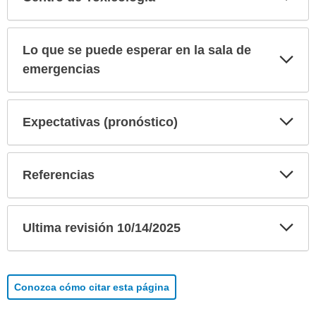
sec
Lo que se puede esperar en la sala de
Exp
sec
emergencias
Exp
Expectativas (pronóstico)
sec
Exp
Referencias
sec
Exp
Ultima revisión 10/14/2025
sec
Conozca cómo citar esta página