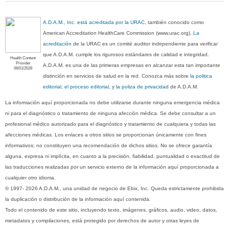
A.D.A.M., Inc. está acreditada por la URAC
, también conocido como
American Accreditation HealthCare Commission (www.urac.org).
La
acreditación
de la URAC es un comité auditor independiente para verificar
que A.D.A.M. cumple los rigurosos estándares de calidad e integridad.
Health Content
Provider
A.D.A.M. es una de las primeras empresas en alcanzar esta tan importante
06/01/2028
distinción en servicios de salud en la red. Conozca más sobre
la politica
editorial, el proceso editorial
, y
la poliza de privacidad
de A.D.A.M.
La información aquí proporcionada no debe utilizarse durante ninguna emergencia médica
ni para el diagnóstico o tratamiento de ninguna afección médica. Se debe consultar a un
profesional médico autorizado para el diagnóstico y tratamiento de cualquiera y todas las
afecciones médicas. Los enlaces a otros sitios se proporcionan únicamente con fines
informativos; no constituyen una recomendación de dichos sitios. No se ofrece garantía
alguna, expresa ni implícita, en cuanto a la precisión, fiabilidad, puntualidad o exactitud de
las traducciones realizadas por un servicio externo de la información aquí proporcionada a
cualquier otro idioma.
© 1997- 2026 A.D.A.M., una unidad de negocio de Ebix, Inc. Queda estrictamente prohibida
la duplicación o distribución de la información aquí contenida.
Todo el contenido de este sitio, incluyendo texto, imágenes, gráficos, audio, video, datos,
metadatos y compilaciones, está protegido por derechos de autor y otras leyes de