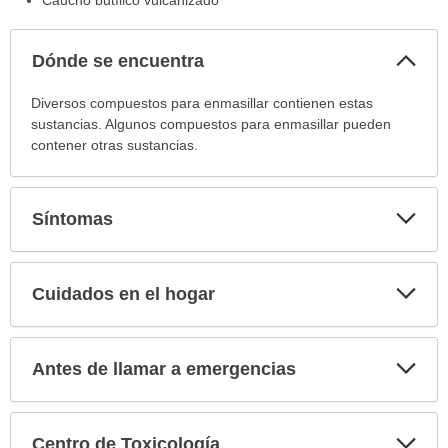
Caucho butílico vulcanizado
Col
Dónde se encuentra
sec
Dónde
Diversos compuestos para enmasillar contienen estas
se
sustancias. Algunos compuestos para enmasillar pueden
encuentra
contener otras sustancias.
ha
sido
extendido.
Exp
Síntomas
sec
Exp
Cuidados en el hogar
sec
Exp
Antes de llamar a emergencias
sec
Exp
Centro de Toxicología