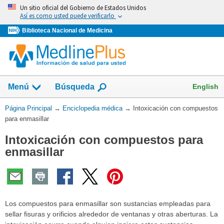
Omita
Un sitio oficial del Gobierno de Estados Unidos
y
Así es como usted puede verificarlo
vaya
Biblioteca Nacional de Medicina
al
Contenido
English
Menú
Búsqueda
Usted
Página Principal
→
Enciclopedia médica
→
Intoxicación con compuestos
está
para enmasillar
aquí:
Intoxicación con compuestos para
enmasillar
Los compuestos para enmasillar son sustancias empleadas para
sellar fisuras y orificios alrededor de ventanas y otras aberturas. La