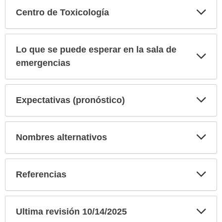
Exp
Centro de Toxicología
sec
Lo que se puede esperar en la sala de
Exp
sec
emergencias
Exp
Expectativas (pronóstico)
sec
Exp
Nombres alternativos
sec
Exp
Referencias
sec
Exp
Ultima revisión 10/14/2025
sec