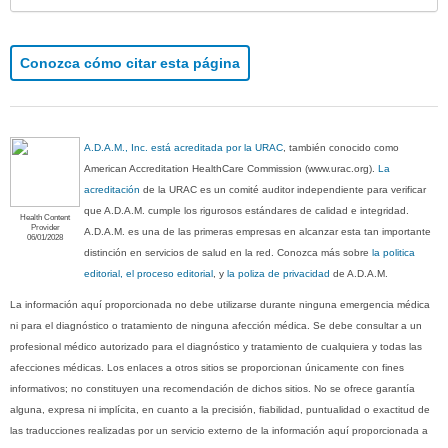
Conozca cómo citar esta página
A.D.A.M., Inc. está acreditada por la URAC
, también conocido como
American Accreditation HealthCare Commission (www.urac.org).
La
acreditación
de la URAC es un comité auditor independiente para verificar
que A.D.A.M. cumple los rigurosos estándares de calidad e integridad.
Health Content
Provider
A.D.A.M. es una de las primeras empresas en alcanzar esta tan importante
06/01/2028
distinción en servicios de salud en la red. Conozca más sobre
la politica
editorial, el proceso editorial
, y
la poliza de privacidad
de A.D.A.M.
La información aquí proporcionada no debe utilizarse durante ninguna emergencia médica
ni para el diagnóstico o tratamiento de ninguna afección médica. Se debe consultar a un
profesional médico autorizado para el diagnóstico y tratamiento de cualquiera y todas las
afecciones médicas. Los enlaces a otros sitios se proporcionan únicamente con fines
informativos; no constituyen una recomendación de dichos sitios. No se ofrece garantía
alguna, expresa ni implícita, en cuanto a la precisión, fiabilidad, puntualidad o exactitud de
las traducciones realizadas por un servicio externo de la información aquí proporcionada a