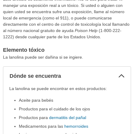
manejar una exposición real a un tóxico. Si usted o alguien con
quien usted se encuentra sufre una exposición, llame al número
local de emergencia (como el 911), o puede comunicarse
directamente con el centro de control de toxicología local llamando
al número nacional gratuito de ayuda
Poison Help
(1-800-222-
1222) desde cualquier parte de los Estados Unidos.
Elemento tóxico
La lanolina puede ser dañina si se ingiere.
Col
Dónde se encuentra
sec
Dónde
La lanolina se puede encontrar en estos productos:
se
Aceite para bebés
encuentra
ha
Productos para el cuidado de los ojos
sido
Productos para
dermatitis del pañal
extendido.
Medicamentos para las
hemorroides