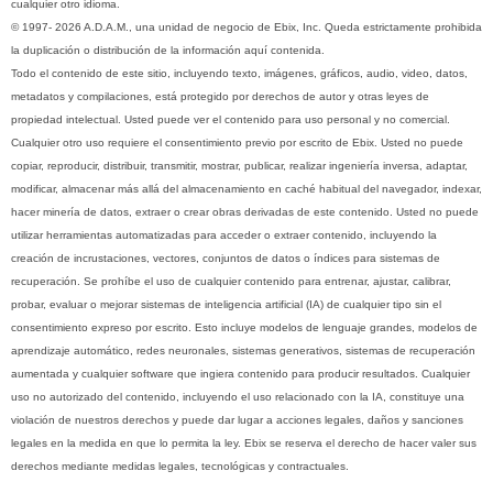
cualquier otro idioma.
© 1997- 2026 A.D.A.M., una unidad de negocio de Ebix, Inc. Queda estrictamente prohibida
la duplicación o distribución de la información aquí contenida.
Todo el contenido de este sitio, incluyendo texto, imágenes, gráficos, audio, video, datos,
metadatos y compilaciones, está protegido por derechos de autor y otras leyes de
propiedad intelectual. Usted puede ver el contenido para uso personal y no comercial.
Cualquier otro uso requiere el consentimiento previo por escrito de Ebix. Usted no puede
copiar, reproducir, distribuir, transmitir, mostrar, publicar, realizar ingeniería inversa, adaptar,
modificar, almacenar más allá del almacenamiento en caché habitual del navegador, indexar,
hacer minería de datos, extraer o crear obras derivadas de este contenido. Usted no puede
utilizar herramientas automatizadas para acceder o extraer contenido, incluyendo la
creación de incrustaciones, vectores, conjuntos de datos o índices para sistemas de
recuperación. Se prohíbe el uso de cualquier contenido para entrenar, ajustar, calibrar,
probar, evaluar o mejorar sistemas de inteligencia artificial (IA) de cualquier tipo sin el
consentimiento expreso por escrito. Esto incluye modelos de lenguaje grandes, modelos de
aprendizaje automático, redes neuronales, sistemas generativos, sistemas de recuperación
aumentada y cualquier software que ingiera contenido para producir resultados. Cualquier
uso no autorizado del contenido, incluyendo el uso relacionado con la IA, constituye una
violación de nuestros derechos y puede dar lugar a acciones legales, daños y sanciones
legales en la medida en que lo permita la ley. Ebix se reserva el derecho de hacer valer sus
derechos mediante medidas legales, tecnológicas y contractuales.