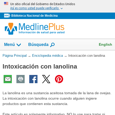
Omita
Un sitio oficial del Gobierno de Estados Unidos
y
Así es como usted puede verificarlo
vaya
Biblioteca Nacional de Medicina
al
Contenido
English
Menú
Búsqueda
Usted
Página Principal
→
Enciclopedia médica
→
Intoxicación con lanolina
está
Intoxicación con lanolina
aquí:
La lanolina es una sustancia aceitosa tomada de la lana de ovejas.
La intoxicación con lanolina ocurre cuando alguien ingiere
productos que contienen esta sustancia.
Este artículo es solamente informativo. NO lo use para tratar ni