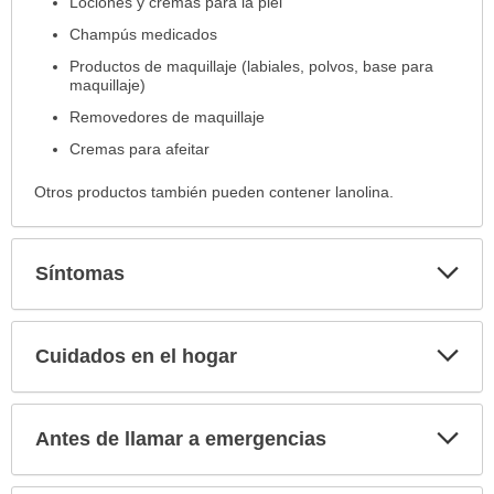
Lociones y cremas para la piel
Champús medicados
Productos de maquillaje (labiales, polvos, base para
maquillaje)
Removedores de maquillaje
Cremas para afeitar
Otros productos también pueden contener lanolina.
Exp
Síntomas
sec
Exp
Cuidados en el hogar
sec
Exp
Antes de llamar a emergencias
sec