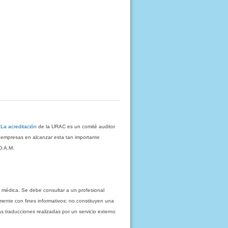
.
La acreditación
de la URAC es un comité auditor
s empresas en alcanzar esta tan importante
D.A.M.
 médica. Se debe consultar a un profesional
mente con fines informativos; no constituyen una
as traducciones realizadas por un servicio externo