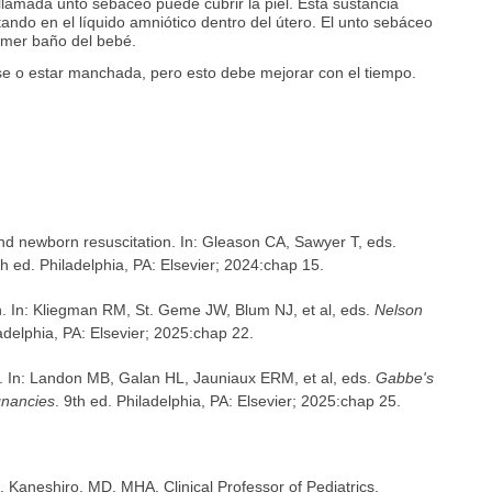
lamada unto sebáceo puede cubrir la piel. Esta sustancia
otando en el líquido amniótico dentro del útero. El unto sebáceo
imer baño del bebé.
rse o estar manchada, pero esto debe mejorar con el tiempo.
 and newborn resuscitation. In: Gleason CA, Sawyer T, eds.
th ed. Philadelphia, PA: Elsevier; 2024:chap 15.
 In: Kliegman RM, St. Geme JW, Blum NJ, et al, eds.
Nelson
adelphia, PA: Elsevier; 2025:chap 22.
 In: Landon MB, Galan HL, Jauniaux ERM, et al, eds.
Gabbe's
gnancies
. 9th ed. Philadelphia, PA: Elsevier; 2025:chap 25.
K. Kaneshiro, MD, MHA, Clinical Professor of Pediatrics,