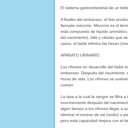
El sistema gastrointestinal de un be
A finales del embarazo, el feto prod
llamada meconio. Meconio es el térm
está compuesto de líquido amniótico,
del nacimiento), bilis y células que s
casos, el bebé elimina las heces (mec
APARATO URINARIO
Los riñones en desarrollo del bebé e
embarazo. Después del nacimiento, e
horas de vida. Los riñones se vuelven
cuerpo.
La tasa a la cual la sangre se filtra 
enormemente después del nacimiento 
algún tiempo a los riñones llegar a 
eliminar el exceso de sal (sodio) o pa
pero esta capacidad mejora con el t