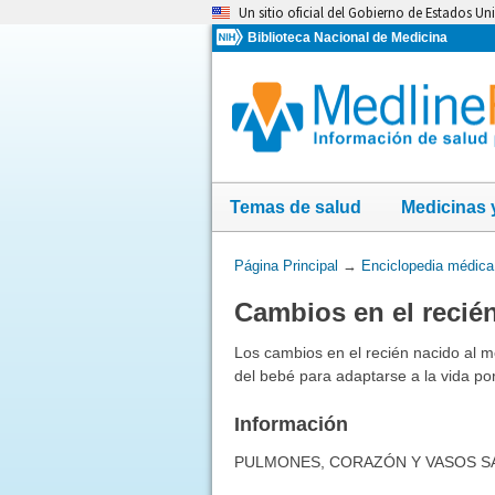
Omita
Un sitio oficial del Gobierno de Estados Un
y
Biblioteca Nacional de Medicina
vaya
al
Contenido
Temas de salud
Medicinas 
Usted
Página Principal
→
Enciclopedia médica
está
Cambios en el recié
aquí:
Los cambios en el recién nacido al m
del bebé para adaptarse a la vida por
Información
PULMONES, CORAZÓN Y VASOS 