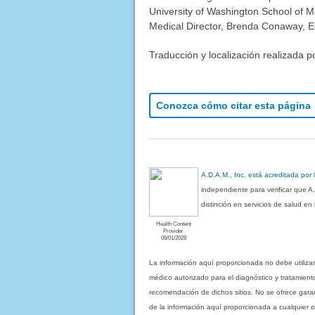
University of Washington School of M
Medical Director, Brenda Conaway, Edi
Traducción y localización realizada p
Conozca cómo citar esta página
A.D.A.M., Inc. está acreditada por
independiente para verificar que A
distinción en servicios de salud e
Health Content
Provider
06/01/2028
La información aquí proporcionada no debe utiliza
médico autorizado para el diagnóstico y tratamient
recomendación de dichos sitios. No se ofrece garant
de la información aquí proporcionada a cualquier o