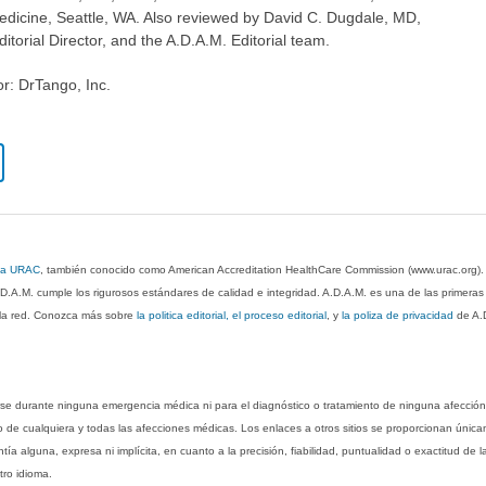
edicine, Seattle, WA. Also reviewed by David C. Dugdale, MD,
torial Director, and the A.D.A.M. Editorial team.
or: DrTango, Inc.
 la URAC
, también conocido como American Accreditation HealthCare Commission (www.urac.org)
.D.A.M. cumple los rigurosos estándares de calidad e integridad. A.D.A.M. es una de las primera
n la red. Conozca más sobre
la politica editorial, el proceso editorial
, y
la poliza de privacidad
de A.
rse durante ninguna emergencia médica ni para el diagnóstico o tratamiento de ninguna afección
o de cualquiera y todas las afecciones médicas. Los enlaces a otros sitios se proporcionan única
ía alguna, expresa ni implícita, en cuanto a la precisión, fiabilidad, puntualidad o exactitud de l
tro idioma.