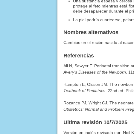
Una sustancia espesa y cerosa l
protege al feto mientras está fl
debe desaparecer durante el pr
La piel podría cuartearse, pela
Nombres alternativos
Cambios en el recién nacido al nacer
Referencias
Ali N, Sawyer T. Perinatal transition
Avery's Diseases of the Newborn
. 11
Hampton E, Olsson JM. The newborn.
Textbook of Pediatrics
. 22nd ed. Phil
Rozance PJ, Wright CJ. The neonate.
Obstetrics: Normal and Problem Pre
Ultima revisión 10/7/2025
Versión en inglés revisada por: Neil 