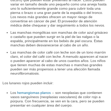
oscuro) que pueden estar presentes al nacer. Estos pueden
variar en tamaño desde uno pequeño como una arveja hasta
uno lo suficientemente grande como para cubrir toda una
pierna o brazo o una gran parte de la espalda o del tronco.
Los nevos más grandes ofrecen un mayor riesgo de
convertirse en cáncer de piel. El proveedor de atención
médica debe chequear y dar seguimiento a todos los nevos.
Las manchas mongólicas son manchas de color azul grisáceo
o castaño que pueden surgir en la piel de las nalgas o la
espalda, principalmente en los bebés de piel oscura. Estas
manchas deben desvanecerse al cabo de un año.
Las manchas de color café con leche son de un tono marrón
claro, el color del café con leche. A menudo aparecen al nacer
o pueden aparecer al cabo de unos cuantos años. Los niños
que tienen muchas de estas manchas o manchas grandes
pueden ser más propensos a tener una afección llamada
neurofibromatosis.
Los lunares rojos pueden incluir:
Los
hemangiomas planos
-- son neoplasias que contienen
vasos sanguíneos (neoplasias vasculares) de color rojo a
púrpura. Con frecuencia, se ven en la cara, pero se pueden
presentar en cualquier área del cuerpo.