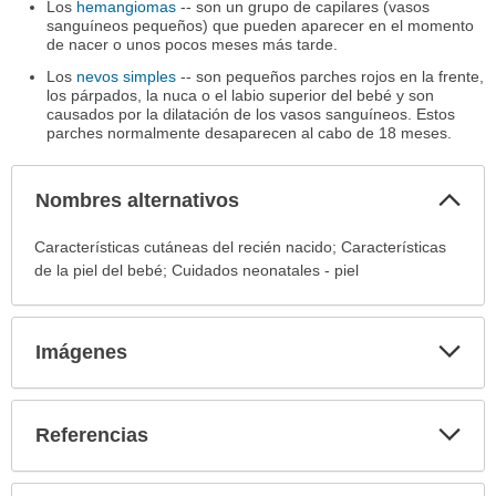
Los
hemangiomas
-- son un grupo de capilares (vasos
sanguíneos pequeños) que pueden aparecer en el momento
de nacer o unos pocos meses más tarde.
Los
nevos simples
-- son pequeños parches rojos en la frente,
los párpados, la nuca o el labio superior del bebé y son
causados por la dilatación de los vasos sanguíneos. Estos
parches normalmente desaparecen al cabo de 18 meses.
Col
Nombres alternativos
sec
Nombres
Características cutáneas del recién nacido; Características
alternativos
de la piel del bebé; Cuidados neonatales - piel
ha
sido
extendido.
Exp
Imágenes
sec
Exp
Referencias
sec