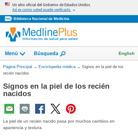
Omita
Un sitio oficial del Gobierno de Estados Unidos
y
Así es como usted puede verificarlo
vaya
Biblioteca Nacional de Medicina
al
Contenido
English
Menú
Búsqueda
Usted
Página Principal
→
Enciclopedia médica
→
Signos en la piel de los
está
recién nacidos
aquí:
Signos en la piel de los recién
nacidos
La piel de un recién nacido pasa por muchos cambios en
apariencia y textura.