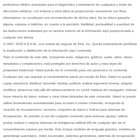
profesional médico autorizado para el diagnóstico y tratamiento de cualquiera y todas las
afecciones médicas. Los enlaces a otros sitios se proporcionan únicamente con fines
informativos; no constituyen una recomendación de dichos sitios. No se ofrece garantía
alguna, expresa ni implícita, en cuanto a la precisión, fiabilidad, puntualidad o exactitud de
las traducciones realizadas por un servicio externo de la información aquí proporcionada a
cualquier otro idioma.
© 1997- 2026 A.D.A.M., una unidad de negocio de Ebix, Inc. Queda estrictamente prohibida
la duplicación o distribución de la información aquí contenida.
Todo el contenido de este sitio, incluyendo texto, imágenes, gráficos, audio, video, datos,
metadatos y compilaciones, está protegido por derechos de autor y otras leyes de
propiedad intelectual. Usted puede ver el contenido para uso personal y no comercial.
Cualquier otro uso requiere el consentimiento previo por escrito de Ebix. Usted no puede
copiar, reproducir, distribuir, transmitir, mostrar, publicar, realizar ingeniería inversa, adaptar,
modificar, almacenar más allá del almacenamiento en caché habitual del navegador, indexar,
hacer minería de datos, extraer o crear obras derivadas de este contenido. Usted no puede
utilizar herramientas automatizadas para acceder o extraer contenido, incluyendo la
creación de incrustaciones, vectores, conjuntos de datos o índices para sistemas de
recuperación. Se prohíbe el uso de cualquier contenido para entrenar, ajustar, calibrar,
probar, evaluar o mejorar sistemas de inteligencia artificial (IA) de cualquier tipo sin el
consentimiento expreso por escrito. Esto incluye modelos de lenguaje grandes, modelos de
aprendizaje automático, redes neuronales, sistemas generativos, sistemas de recuperación