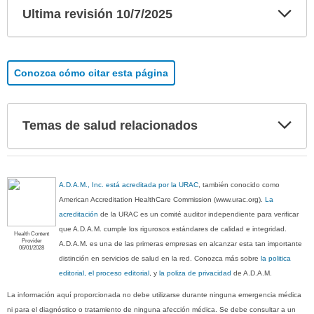
Exp
Ultima revisión 10/7/2025
sec
Conozca cómo citar esta página
Exp
Temas de salud relacionados
sec
A.D.A.M., Inc. está acreditada por la URAC
, también conocido como
American Accreditation HealthCare Commission (www.urac.org).
La
acreditación
de la URAC es un comité auditor independiente para verificar
que A.D.A.M. cumple los rigurosos estándares de calidad e integridad.
Health Content
Provider
A.D.A.M. es una de las primeras empresas en alcanzar esta tan importante
06/01/2028
distinción en servicios de salud en la red. Conozca más sobre
la politica
editorial, el proceso editorial
, y
la poliza de privacidad
de A.D.A.M.
La información aquí proporcionada no debe utilizarse durante ninguna emergencia médica
ni para el diagnóstico o tratamiento de ninguna afección médica. Se debe consultar a un