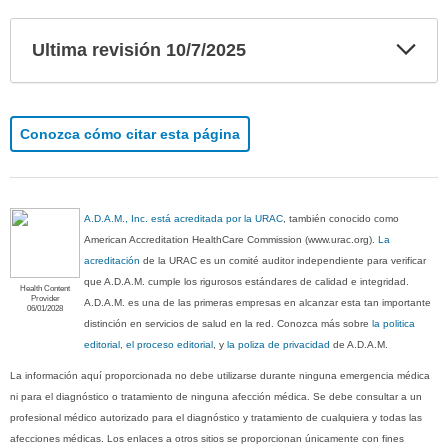
Exp
Ultima revisión 10/7/2025
sec
Conozca cómo citar esta página
A.D.A.M., Inc. está acreditada por la URAC
, también conocido como
American Accreditation HealthCare Commission (www.urac.org).
La
acreditación
de la URAC es un comité auditor independiente para verificar
que A.D.A.M. cumple los rigurosos estándares de calidad e integridad.
Health Content
Provider
A.D.A.M. es una de las primeras empresas en alcanzar esta tan importante
06/01/2028
distinción en servicios de salud en la red. Conozca más sobre
la politica
editorial, el proceso editorial
, y
la poliza de privacidad
de A.D.A.M.
La información aquí proporcionada no debe utilizarse durante ninguna emergencia médica
ni para el diagnóstico o tratamiento de ninguna afección médica. Se debe consultar a un
profesional médico autorizado para el diagnóstico y tratamiento de cualquiera y todas las
afecciones médicas. Los enlaces a otros sitios se proporcionan únicamente con fines