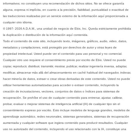
informativos; no constituyen una recomendación de dichos sitios. No se ofrece garantía
alguna, expresa ni implícita, en cuanto a la precisión, fiabilidad, puntualidad o exactitud de
las traducciones realizadas por un servicio externo de la información aquí proporcionada a
cualquier otro idioma.
© 1997- 2026 A.D.A.M., una unidad de negocio de Ebix, Inc. Queda estrictamente prohibida
la duplicación o distribución de la información aquí contenida.
Todo el contenido de este sitio, incluyendo texto, imágenes, gráficos, audio, video, datos,
metadatos y compilaciones, está protegido por derechos de autor y otras leyes de
propiedad intelectual. Usted puede ver el contenido para uso personal y no comercial.
Cualquier otro uso requiere el consentimiento previo por escrito de Ebix. Usted no puede
copiar, reproducir, distribuir, transmitir, mostrar, publicar, realizar ingeniería inversa, adaptar,
modificar, almacenar más allá del almacenamiento en caché habitual del navegador, indexar,
hacer minería de datos, extraer o crear obras derivadas de este contenido. Usted no puede
utilizar herramientas automatizadas para acceder o extraer contenido, incluyendo la
creación de incrustaciones, vectores, conjuntos de datos o índices para sistemas de
recuperación. Se prohíbe el uso de cualquier contenido para entrenar, ajustar, calibrar,
probar, evaluar o mejorar sistemas de inteligencia artificial (IA) de cualquier tipo sin el
consentimiento expreso por escrito. Esto incluye modelos de lenguaje grandes, modelos de
aprendizaje automático, redes neuronales, sistemas generativos, sistemas de recuperación
aumentada y cualquier software que ingiera contenido para producir resultados. Cualquier
uso no autorizado del contenido, incluyendo el uso relacionado con la IA, constituye una