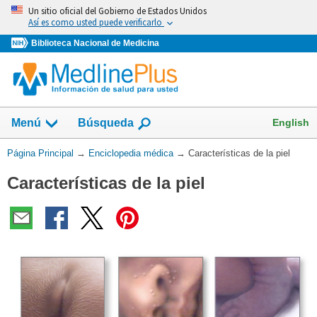
Omita
Un sitio oficial del Gobierno de Estados Unidos
y
Así es como usted puede verificarlo
vaya
Biblioteca Nacional de Medicina
al
Contenido
English
Menú
Búsqueda
Usted
Página Principal
→
Enciclopedia médica
→
Características de la piel
está
Características de la piel
aquí: