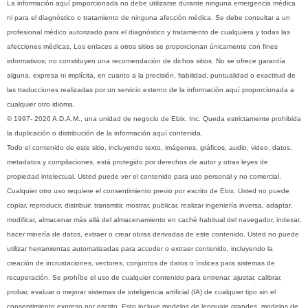
La información aquí proporcionada no debe utilizarse durante ninguna emergencia médica
ni para el diagnóstico o tratamiento de ninguna afección médica. Se debe consultar a un
profesional médico autorizado para el diagnóstico y tratamiento de cualquiera y todas las
afecciones médicas. Los enlaces a otros sitios se proporcionan únicamente con fines
informativos; no constituyen una recomendación de dichos sitios. No se ofrece garantía
alguna, expresa ni implícita, en cuanto a la precisión, fiabilidad, puntualidad o exactitud de
las traducciones realizadas por un servicio externo de la información aquí proporcionada a
cualquier otro idioma.
© 1997- 2026 A.D.A.M., una unidad de negocio de Ebix, Inc. Queda estrictamente prohibida
la duplicación o distribución de la información aquí contenida.
Todo el contenido de este sitio, incluyendo texto, imágenes, gráficos, audio, video, datos,
metadatos y compilaciones, está protegido por derechos de autor y otras leyes de
propiedad intelectual. Usted puede ver el contenido para uso personal y no comercial.
Cualquier otro uso requiere el consentimiento previo por escrito de Ebix. Usted no puede
copiar, reproducir, distribuir, transmitir, mostrar, publicar, realizar ingeniería inversa, adaptar,
modificar, almacenar más allá del almacenamiento en caché habitual del navegador, indexar,
hacer minería de datos, extraer o crear obras derivadas de este contenido. Usted no puede
utilizar herramientas automatizadas para acceder o extraer contenido, incluyendo la
creación de incrustaciones, vectores, conjuntos de datos o índices para sistemas de
recuperación. Se prohíbe el uso de cualquier contenido para entrenar, ajustar, calibrar,
probar, evaluar o mejorar sistemas de inteligencia artificial (IA) de cualquier tipo sin el
consentimiento expreso por escrito. Esto incluye modelos de lenguaje grandes, modelos de