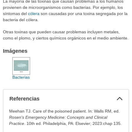
La mayoría de las toxinas que causan problemas a los humanos
provienen de microorganismos como bacterias. Por ejemplo, los
síntomas del
cólera
son causadas por una toxina segregada por la
bacteria del cólera.
Otras toxinas que pueden causar problemas incluyen metales,
como el plomo, y ciertos químicos orgánicos en el medio ambiente.
Imágenes
Bacterias
Col
Referencias
sec
Referencias
Meehan TJ. Care of the poisoned patient. In: Walls RM, ed.
ha
Rosen's Emergency Medicine: Concepts and Clinical
sido
Practice
. 10th ed. Philadelphia, PA: Elsevier; 2023:chap 135.
extendido.