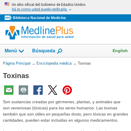
Omita
Un sitio oficial del Gobierno de Estados Unidos
y
Así es como usted puede verificarlo
vaya
Biblioteca Nacional de Medicina
al
Contenido
English
Menú
Búsqueda
Usted
Página Principal
→
Enciclopedia médica
→
Toxinas
está
Toxinas
aquí:
Son sustancias creadas por gérmenes, plantas, y animales que
son venenosas (tóxicas) para los seres humanos. Las toxinas
también que son útiles en pequeñas dosis, pero tóxicas en grandes
cantidades, pueden estar incluidas en algunos medicamentos.