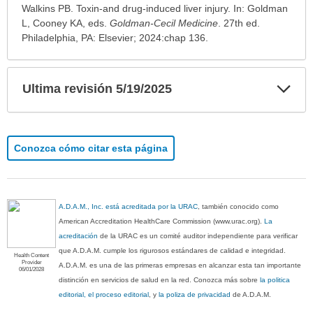
Walkins PB. Toxin-and drug-induced liver injury. In: Goldman
L, Cooney KA, eds.
Goldman-Cecil Medicine
. 27th ed.
Philadelphia, PA: Elsevier; 2024:chap 136.
Exp
Ultima revisión 5/19/2025
sec
Conozca cómo citar esta página
A.D.A.M., Inc. está acreditada por la URAC
, también conocido como
American Accreditation HealthCare Commission (www.urac.org).
La
acreditación
de la URAC es un comité auditor independiente para verificar
que A.D.A.M. cumple los rigurosos estándares de calidad e integridad.
Health Content
Provider
A.D.A.M. es una de las primeras empresas en alcanzar esta tan importante
06/01/2028
distinción en servicios de salud en la red. Conozca más sobre
la politica
editorial, el proceso editorial
, y
la poliza de privacidad
de A.D.A.M.