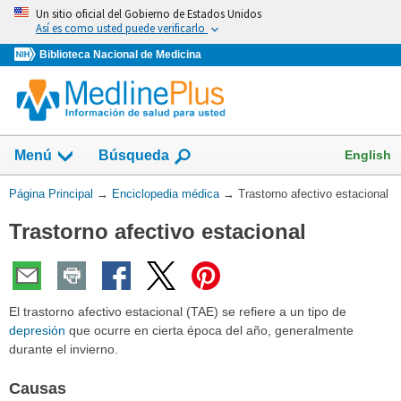
Omita
Un sitio oficial del Gobierno de Estados Unidos
y
Así es como usted puede verificarlo
vaya
Biblioteca Nacional de Medicina
al
Contenido
English
Menú
Búsqueda
Usted
Página Principal
→
Enciclopedia médica
→
Trastorno afectivo estacional
está
Trastorno afectivo estacional
aquí:
El trastorno afectivo estacional (TAE) se refiere a un tipo de
depresión
que ocurre en cierta época del año, generalmente
durante el invierno.
Causas