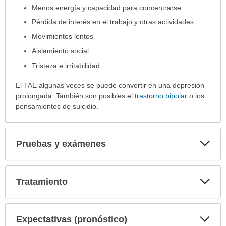
Menos energía y capacidad para concentrarse
Pérdida de interés en el trabajo y otras actividades
Movimientos lentos
Aislamiento social
Tristeza e irritabilidad
El TAE algunas veces se puede convertir en una depresión
prolongada. También son posibles el
trastorno bipolar
o los
pensamientos de suicidio.
Exp
Pruebas y exámenes
sec
Exp
Tratamiento
sec
Exp
Expectativas (pronóstico)
sec