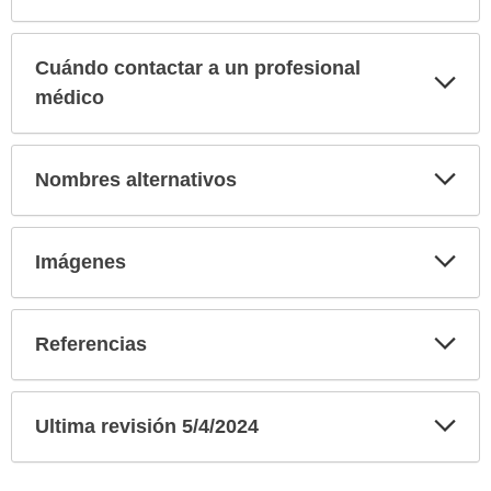
Cuándo contactar a un profesional
Exp
sec
médico
Exp
Nombres alternativos
sec
Exp
Imágenes
sec
Exp
Referencias
sec
Exp
Ultima revisión 5/4/2024
sec