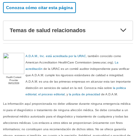
Conozca cómo citar esta página
Exp
Temas de salud relacionados
sec
A.D.A.M., Inc. está acreditada por la URAC
, también conocido como
American Accreditation HealthCare Commission (www.urac.org).
La
acreditación
de la URAC es un comité auditor independiente para verificar
que A.D.A.M. cumple los rigurosos estándares de calidad e integridad.
Health Content
Provider
A.D.A.M. es una de las primeras empresas en alcanzar esta tan importante
06/01/2028
distinción en servicios de salud en la red. Conozca más sobre
la politica
editorial, el proceso editorial
, y
la poliza de privacidad
de A.D.A.M.
La información aquí proporcionada no debe utilizarse durante ninguna emergencia médica
ni para el diagnóstico o tratamiento de ninguna afección médica. Se debe consultar a un
profesional médico autorizado para el diagnóstico y tratamiento de cualquiera y todas las
afecciones médicas. Los enlaces a otros sitios se proporcionan únicamente con fines
informativos; no constituyen una recomendación de dichos sitios. No se ofrece garantía
alguna, expresa ni implícita, en cuanto a la precisión, fiabilidad, puntualidad o exactitud de