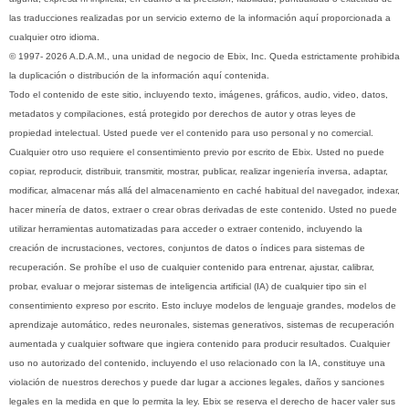
las traducciones realizadas por un servicio externo de la información aquí proporcionada a
cualquier otro idioma.
© 1997- 2026 A.D.A.M., una unidad de negocio de Ebix, Inc. Queda estrictamente prohibida
la duplicación o distribución de la información aquí contenida.
Todo el contenido de este sitio, incluyendo texto, imágenes, gráficos, audio, video, datos,
metadatos y compilaciones, está protegido por derechos de autor y otras leyes de
propiedad intelectual. Usted puede ver el contenido para uso personal y no comercial.
Cualquier otro uso requiere el consentimiento previo por escrito de Ebix. Usted no puede
copiar, reproducir, distribuir, transmitir, mostrar, publicar, realizar ingeniería inversa, adaptar,
modificar, almacenar más allá del almacenamiento en caché habitual del navegador, indexar,
hacer minería de datos, extraer o crear obras derivadas de este contenido. Usted no puede
utilizar herramientas automatizadas para acceder o extraer contenido, incluyendo la
creación de incrustaciones, vectores, conjuntos de datos o índices para sistemas de
recuperación. Se prohíbe el uso de cualquier contenido para entrenar, ajustar, calibrar,
probar, evaluar o mejorar sistemas de inteligencia artificial (IA) de cualquier tipo sin el
consentimiento expreso por escrito. Esto incluye modelos de lenguaje grandes, modelos de
aprendizaje automático, redes neuronales, sistemas generativos, sistemas de recuperación
aumentada y cualquier software que ingiera contenido para producir resultados. Cualquier
uso no autorizado del contenido, incluyendo el uso relacionado con la IA, constituye una
violación de nuestros derechos y puede dar lugar a acciones legales, daños y sanciones
legales en la medida en que lo permita la ley. Ebix se reserva el derecho de hacer valer sus