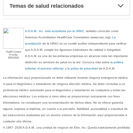
Exp
Temas de salud relacionados
sec
A.D.A.M., Inc. está acreditada por la URAC
, también conocido como
American Accreditation HealthCare Commission (www.urac.org).
La
acreditación
de la URAC es un comité auditor independiente para verificar
que A.D.A.M. cumple los rigurosos estándares de calidad e integridad.
Health Content
Provider
A.D.A.M. es una de las primeras empresas en alcanzar esta tan importante
06/01/2028
distinción en servicios de salud en la red. Conozca más sobre
la politica
editorial, el proceso editorial
, y
la poliza de privacidad
de A.D.A.M.
La información aquí proporcionada no debe utilizarse durante ninguna emergencia médica
ni para el diagnóstico o tratamiento de ninguna afección médica. Se debe consultar a un
profesional médico autorizado para el diagnóstico y tratamiento de cualquiera y todas las
afecciones médicas. Los enlaces a otros sitios se proporcionan únicamente con fines
informativos; no constituyen una recomendación de dichos sitios. No se ofrece garantía
alguna, expresa ni implícita, en cuanto a la precisión, fiabilidad, puntualidad o exactitud de
las traducciones realizadas por un servicio externo de la información aquí proporcionada a
cualquier otro idioma.
© 1997- 2026 A.D.A.M., una unidad de negocio de Ebix, Inc. Queda estrictamente prohibida