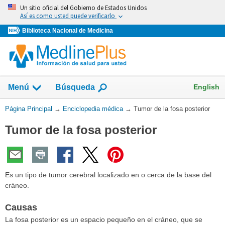
Omita
Un sitio oficial del Gobierno de Estados Unidos
y
Así es como usted puede verificarlo
vaya
Biblioteca Nacional de Medicina
al
Contenido
English
Menú
Búsqueda
Usted
Página Principal
→
Enciclopedia médica
→
Tumor de la fosa posterior
está
Tumor de la fosa posterior
aquí:
Es un tipo de tumor cerebral localizado en o cerca de la base del
cráneo.
Causas
La fosa posterior es un espacio pequeño en el cráneo, que se