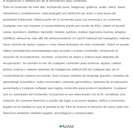
la duplicación o distribución de la información aquí contenida.
Todo el contenido de este sitio, incluyendo texto, imágenes, gráficos, audio, video, datos,
metadatos y compilaciones, está protegido por derechos de autor y otras leyes de
propiedad intelectual. Usted puede ver el contenido para uso personal y no comercial.
Cualquier otro uso requiere el consentimiento previo por escrito de Ebix. Usted no puede
copiar, reproducir, distribuir, transmitir, mostrar, publicar, realizar ingeniería inversa, adaptar,
modificar, almacenar más allá del almacenamiento en caché habitual del navegador, indexar,
hacer minería de datos, extraer o crear obras derivadas de este contenido. Usted no puede
utilizar herramientas automatizadas para acceder o extraer contenido, incluyendo la
creación de incrustaciones, vectores, conjuntos de datos o índices para sistemas de
recuperación. Se prohíbe el uso de cualquier contenido para entrenar, ajustar, calibrar,
probar, evaluar o mejorar sistemas de inteligencia artificial (IA) de cualquier tipo sin el
consentimiento expreso por escrito. Esto incluye modelos de lenguaje grandes, modelos de
aprendizaje automático, redes neuronales, sistemas generativos, sistemas de recuperación
aumentada y cualquier software que ingiera contenido para producir resultados. Cualquier
uso no autorizado del contenido, incluyendo el uso relacionado con la IA, constituye una
violación de nuestros derechos y puede dar lugar a acciones legales, daños y sanciones
legales en la medida en que lo permita la ley. Ebix se reserva el derecho de hacer valer sus
derechos mediante medidas legales, tecnológicas y contractuales.