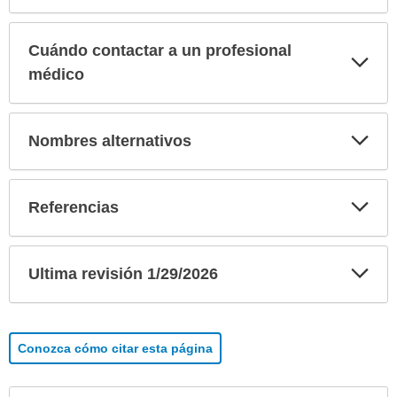
Cuándo contactar a un profesional
Exp
sec
médico
Exp
Nombres alternativos
sec
Exp
Referencias
sec
Exp
Ultima revisión 1/29/2026
sec
Conozca cómo citar esta página