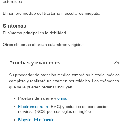
esteroidea.
El nombre médico del trastorno muscular es miopatía.
Síntomas
El síntoma principal es la debilidad.
Otros síntomas abarcan calambres y rigidez.
Col
Pruebas y exámenes
sec
Pruebas
Su proveedor de atención médica tomará su historial médico
y
completo y realizará un examen neurológico. Los exámenes
exámenes
que se le pueden ordenar incluyen:
ha
Pruebas de sangre y
orina
sido
extendido.
Electromiografía
(EMG) y estudios de conducción
nerviosa (NCS, por sus siglas en inglés)
Biopsia del músculo