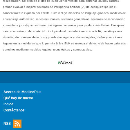
recuperación. Se prohíbe el uso de cualquier contenido para entrenar, ajustar, calibrar,
probar, evaluar o mejorar sistemas de inteligencia artificial (IA) de cualquier tipo sin el
consentimiento expreso por escrito. Esto incluye modelos de lenguaje grandes, modelos de
aprendizaje automático, redes neuronales, sistemas generativos, sistemas de recuperación
aumentada y cualquier software que ingiera contenido para producir resultados. Cualquier
uso no autorizado del contenido, incluyendo el uso relacionado con la IA, constituye una
violación de nuestros derechos y puede dar lugar a acciones legales, daños y sanciones
legales en la medida en que lo permita la ley. Ebix se reserva el derecho de hacer valer sus
derechos mediante medidas legales, tecnológicas y contractuales.
Acerca de MedlinePlus
Qué hay de nuevo
Índice
Contáctenos
RSS