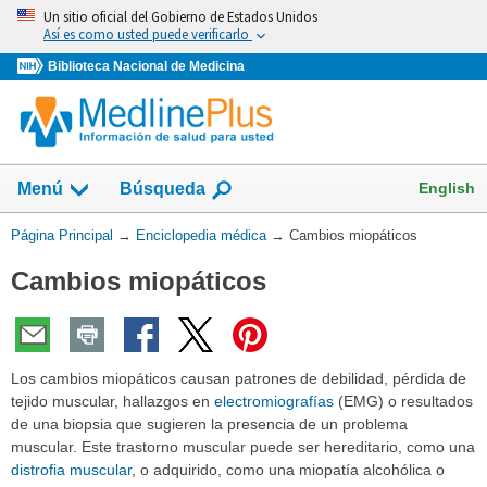
Omita
Un sitio oficial del Gobierno de Estados Unidos
y
Así es como usted puede verificarlo
vaya
Biblioteca Nacional de Medicina
al
Contenido
English
Menú
Búsqueda
Usted
Página Principal
→
Enciclopedia médica
→
Cambios miopáticos
está
Cambios miopáticos
aquí:
Los cambios miopáticos causan patrones de debilidad, pérdida de
tejido muscular, hallazgos en
electromiografías
(EMG) o resultados
de una biopsia que sugieren la presencia de un problema
muscular. Este trastorno muscular puede ser hereditario, como una
distrofia muscular
, o adquirido, como una miopatía alcohólica o