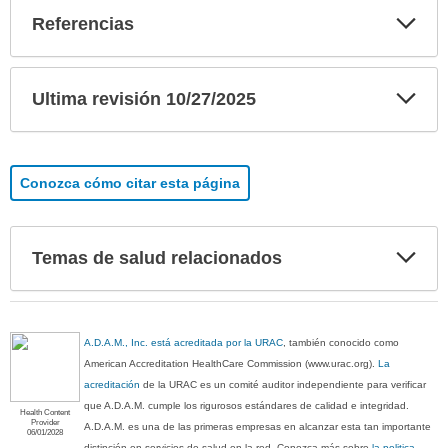
Exp
Referencias
sec
Exp
Ultima revisión 10/27/2025
sec
Conozca cómo citar esta página
Exp
Temas de salud relacionados
sec
A.D.A.M., Inc. está acreditada por la URAC
, también conocido como
American Accreditation HealthCare Commission (www.urac.org).
La
acreditación
de la URAC es un comité auditor independiente para verificar
que A.D.A.M. cumple los rigurosos estándares de calidad e integridad.
Health Content
Provider
A.D.A.M. es una de las primeras empresas en alcanzar esta tan importante
06/01/2028
distinción en servicios de salud en la red. Conozca más sobre
la politica