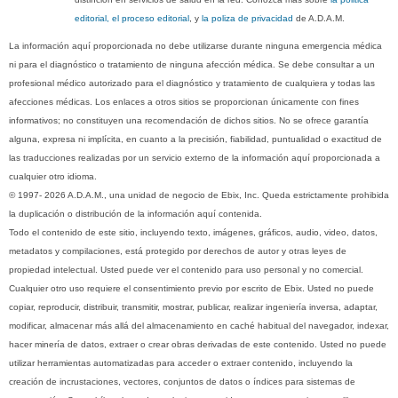
editorial, el proceso editorial
, y
la poliza de privacidad
de A.D.A.M.
La información aquí proporcionada no debe utilizarse durante ninguna emergencia médica
ni para el diagnóstico o tratamiento de ninguna afección médica. Se debe consultar a un
profesional médico autorizado para el diagnóstico y tratamiento de cualquiera y todas las
afecciones médicas. Los enlaces a otros sitios se proporcionan únicamente con fines
informativos; no constituyen una recomendación de dichos sitios. No se ofrece garantía
alguna, expresa ni implícita, en cuanto a la precisión, fiabilidad, puntualidad o exactitud de
las traducciones realizadas por un servicio externo de la información aquí proporcionada a
cualquier otro idioma.
© 1997- 2026 A.D.A.M., una unidad de negocio de Ebix, Inc. Queda estrictamente prohibida
la duplicación o distribución de la información aquí contenida.
Todo el contenido de este sitio, incluyendo texto, imágenes, gráficos, audio, video, datos,
metadatos y compilaciones, está protegido por derechos de autor y otras leyes de
propiedad intelectual. Usted puede ver el contenido para uso personal y no comercial.
Cualquier otro uso requiere el consentimiento previo por escrito de Ebix. Usted no puede
copiar, reproducir, distribuir, transmitir, mostrar, publicar, realizar ingeniería inversa, adaptar,
modificar, almacenar más allá del almacenamiento en caché habitual del navegador, indexar,
hacer minería de datos, extraer o crear obras derivadas de este contenido. Usted no puede
utilizar herramientas automatizadas para acceder o extraer contenido, incluyendo la
creación de incrustaciones, vectores, conjuntos de datos o índices para sistemas de