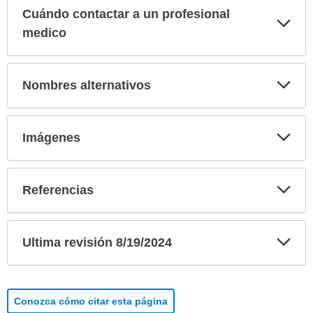
Cuándo contactar a un profesional
Exp
sec
medico
Exp
Nombres alternativos
sec
Exp
Imágenes
sec
Exp
Referencias
sec
Exp
Ultima revisión 8/19/2024
sec
Conozca cómo citar esta página