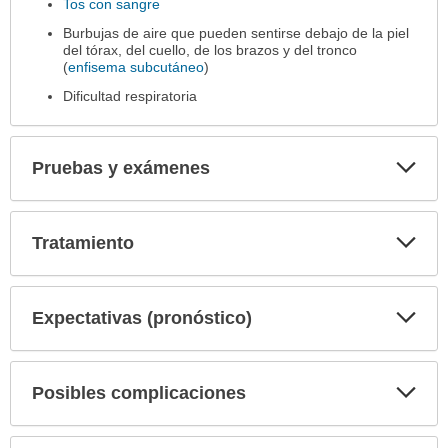
Tos con sangre
Burbujas de aire que pueden sentirse debajo de la piel
del tórax, del cuello, de los brazos y del tronco
(
enfisema subcutáneo
)
Dificultad respiratoria
Exp
Pruebas y exámenes
sec
Exp
Tratamiento
sec
Exp
Expectativas (pronóstico)
sec
Exp
Posibles complicaciones
sec