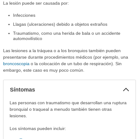
La lesión puede ser causada por:
Infecciones
Llagas (ulceraciones) debido a objetos extraños
Traumatismo, como una herida de bala o un accidente
automovilístico
Las lesiones a la tráquea o a los bronquios también pueden
presentarse durante procedimientos médicos (por ejemplo, una
broncoscopia
o la colocación de un tubo de respiración). Sin
embargo, este caso es muy poco común.
Col
Síntomas
sec
Síntomas
Las personas con traumatismo que desarrollan una ruptura
ha
bronquial o traqueal a menudo también tienen otras
sido
lesiones.
extendido.
Los síntomas pueden incluir: