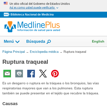
Omita
Un sitio oficial del Gobierno de Estados Unidos
y
Así es como usted puede verificarlo
vaya
Biblioteca Nacional de Medicina
al
Contenido
English
Menú
Búsqueda
Usted
Página Principal
→
Enciclopedia médica
→
Ruptura traqueal
está
Ruptura traqueal
aquí:
Es un desgarro o ruptura en la tráquea o los bronquios, las vías
respiratorias mayores que van a los pulmones. Esta ruptura
también se puede presentar en el tejido que recubre la tráquea.
Causas