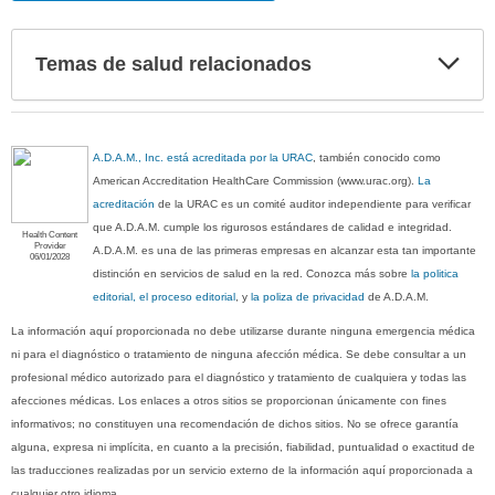
Exp
Temas de salud relacionados
sec
A.D.A.M., Inc. está acreditada por la URAC
, también conocido como
American Accreditation HealthCare Commission (www.urac.org).
La
acreditación
de la URAC es un comité auditor independiente para verificar
que A.D.A.M. cumple los rigurosos estándares de calidad e integridad.
Health Content
Provider
A.D.A.M. es una de las primeras empresas en alcanzar esta tan importante
06/01/2028
distinción en servicios de salud en la red. Conozca más sobre
la politica
editorial, el proceso editorial
, y
la poliza de privacidad
de A.D.A.M.
La información aquí proporcionada no debe utilizarse durante ninguna emergencia médica
ni para el diagnóstico o tratamiento de ninguna afección médica. Se debe consultar a un
profesional médico autorizado para el diagnóstico y tratamiento de cualquiera y todas las
afecciones médicas. Los enlaces a otros sitios se proporcionan únicamente con fines
informativos; no constituyen una recomendación de dichos sitios. No se ofrece garantía
alguna, expresa ni implícita, en cuanto a la precisión, fiabilidad, puntualidad o exactitud de
las traducciones realizadas por un servicio externo de la información aquí proporcionada a
cualquier otro idioma.