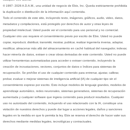
© 1997- 2026 A.D.A.M., una unidad de negocio de Ebix, Inc. Queda estrictamente prohibida
la duplicación o distribución de la información aquí contenida.
Todo el contenido de este sitio, incluyendo texto, imágenes, gráficos, audio, video, datos,
metadatos y compilaciones, está protegido por derechos de autor y otras leyes de
propiedad intelectual. Usted puede ver el contenido para uso personal y no comercial.
Cualquier otro uso requiere el consentimiento previo por escrito de Ebix. Usted no puede
copiar, reproducir, distribuir, transmitir, mostrar, publicar, realizar ingeniería inversa, adaptar,
modificar, almacenar más allá del almacenamiento en caché habitual del navegador, indexar,
hacer minería de datos, extraer o crear obras derivadas de este contenido. Usted no puede
utilizar herramientas automatizadas para acceder o extraer contenido, incluyendo la
creación de incrustaciones, vectores, conjuntos de datos o índices para sistemas de
recuperación. Se prohíbe el uso de cualquier contenido para entrenar, ajustar, calibrar,
probar, evaluar o mejorar sistemas de inteligencia artificial (IA) de cualquier tipo sin el
consentimiento expreso por escrito. Esto incluye modelos de lenguaje grandes, modelos de
aprendizaje automático, redes neuronales, sistemas generativos, sistemas de recuperación
aumentada y cualquier software que ingiera contenido para producir resultados. Cualquier
uso no autorizado del contenido, incluyendo el uso relacionado con la IA, constituye una
violación de nuestros derechos y puede dar lugar a acciones legales, daños y sanciones
legales en la medida en que lo permita la ley. Ebix se reserva el derecho de hacer valer sus
derechos mediante medidas legales, tecnológicas y contractuales.