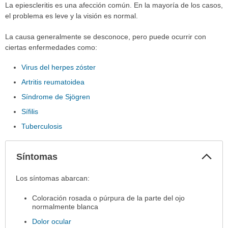
La epiescleritis es una afección común. En la mayoría de los casos,
el problema es leve y la visión es normal.
La causa generalmente se desconoce, pero puede ocurrir con
ciertas enfermedades como:
Virus del herpes zóster
Artritis reumatoidea
Síndrome de Sjögren
Sífilis
Tuberculosis
Col
Síntomas
sec
Síntomas
Los síntomas abarcan:
ha
Coloración rosada o púrpura de la parte del ojo
sido
normalmente blanca
extendido.
Dolor ocular