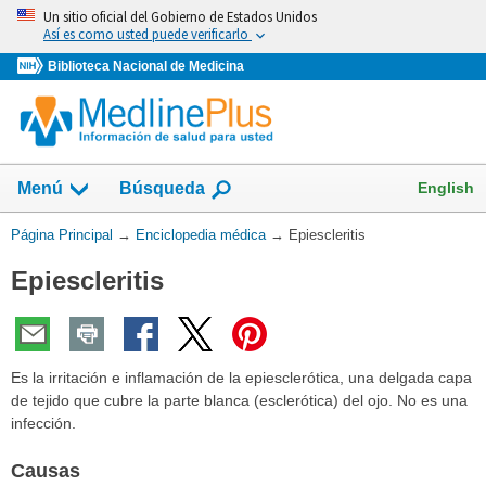
Omita
Un sitio oficial del Gobierno de Estados Unidos
y
Así es como usted puede verificarlo
vaya
Biblioteca Nacional de Medicina
al
Contenido
English
Menú
Búsqueda
Usted
Página Principal
→
Enciclopedia médica
→
Epiescleritis
está
Epiescleritis
aquí:
Es la irritación e inflamación de la epiesclerótica, una delgada capa
de tejido que cubre la parte blanca (esclerótica) del ojo. No es una
infección.
Causas