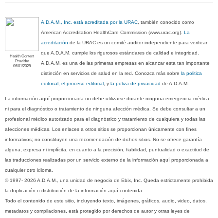
A.D.A.M., Inc. está acreditada por la URAC
, también conocido como
American Accreditation HealthCare Commission (www.urac.org).
La
acreditación
de la URAC es un comité auditor independiente para verificar
que A.D.A.M. cumple los rigurosos estándares de calidad e integridad.
Health Content
Provider
A.D.A.M. es una de las primeras empresas en alcanzar esta tan importante
06/01/2028
distinción en servicios de salud en la red. Conozca más sobre
la politica
editorial, el proceso editorial
, y
la poliza de privacidad
de A.D.A.M.
La información aquí proporcionada no debe utilizarse durante ninguna emergencia médica
ni para el diagnóstico o tratamiento de ninguna afección médica. Se debe consultar a un
profesional médico autorizado para el diagnóstico y tratamiento de cualquiera y todas las
afecciones médicas. Los enlaces a otros sitios se proporcionan únicamente con fines
informativos; no constituyen una recomendación de dichos sitios. No se ofrece garantía
alguna, expresa ni implícita, en cuanto a la precisión, fiabilidad, puntualidad o exactitud de
las traducciones realizadas por un servicio externo de la información aquí proporcionada a
cualquier otro idioma.
© 1997- 2026 A.D.A.M., una unidad de negocio de Ebix, Inc. Queda estrictamente prohibida
la duplicación o distribución de la información aquí contenida.
Todo el contenido de este sitio, incluyendo texto, imágenes, gráficos, audio, video, datos,
metadatos y compilaciones, está protegido por derechos de autor y otras leyes de