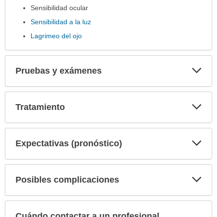
Sensibilidad ocular
Sensibilidad a la luz
Lagrimeo del ojo
Exp
Pruebas y exámenes
sec
Exp
Tratamiento
sec
Exp
Expectativas (pronóstico)
sec
Exp
Posibles complicaciones
sec
Cuándo contactar a un profesional