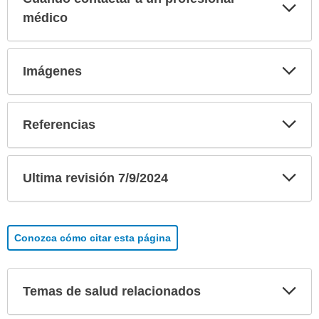
Exp
sec
médico
Exp
Imágenes
sec
Exp
Referencias
sec
Exp
Ultima revisión 7/9/2024
sec
Conozca cómo citar esta página
Exp
Temas de salud relacionados
sec