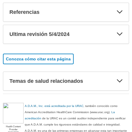
Exp
Referencias
sec
Exp
Ultima revisión 5/4/2024
sec
Conozca cómo citar esta página
Exp
Temas de salud relacionados
sec
A.D.A.M., Inc. está acreditada por la URAC
, también conocido como
American Accreditation HealthCare Commission (www.urac.org).
La
acreditación
de la URAC es un comité auditor independiente para verificar
que A.D.A.M. cumple los rigurosos estándares de calidad e integridad.
Health Content
Provider
A.D.A.M. es una de las primeras empresas en alcanzar esta tan importante