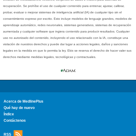
recuperación. Se prohíbe el uso de cualquier contenido para entrenar, ajustar, calibrar,
probar, evaluar o mejorar sistemas de inteligencia artificial (IA) de cualquier tipo sin el
consentimiento expreso por escrito. Esto incluye modelos de lenguaje grandes, modelos de
aprendizaje automático, redes neuronales, sistemas generativos, sistemas de recuperación
aumentada y cualquier software que ingiera contenido para producir resultados. Cualquier
uso no autorizado del contenido, incluyendo el uso relacionado con la IA, constituye una
violación de nuestros derechos y puede dar lugar a acciones legales, daños y sanciones
legales en la medida en que lo permita la ley. Ebix se reserva el derecho de hacer valer sus
derechos mediante medidas legales, tecnológicas y contractuales.
Acerca de MedlinePlus
Qué hay de nuevo
Índice
Contáctenos
RSS