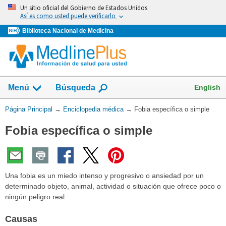
Omita
Un sitio oficial del Gobierno de Estados Unidos
y
Así es como usted puede verificarlo
vaya
Biblioteca Nacional de Medicina
al
Contenido
English
Menú
Búsqueda
Usted
Página Principal
→
Enciclopedia médica
→
Fobia específica o simple
está
Fobia específica o simple
aquí:
Una fobia es un miedo intenso y progresivo o ansiedad por un
determinado objeto, animal, actividad o situación que ofrece poco o
ningún peligro real.
Causas