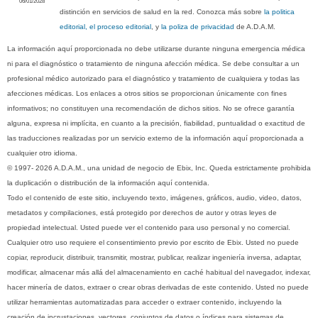
06/01/2028
distinción en servicios de salud en la red. Conozca más sobre
la politica
editorial, el proceso editorial
, y
la poliza de privacidad
de A.D.A.M.
La información aquí proporcionada no debe utilizarse durante ninguna emergencia médica
ni para el diagnóstico o tratamiento de ninguna afección médica. Se debe consultar a un
profesional médico autorizado para el diagnóstico y tratamiento de cualquiera y todas las
afecciones médicas. Los enlaces a otros sitios se proporcionan únicamente con fines
informativos; no constituyen una recomendación de dichos sitios. No se ofrece garantía
alguna, expresa ni implícita, en cuanto a la precisión, fiabilidad, puntualidad o exactitud de
las traducciones realizadas por un servicio externo de la información aquí proporcionada a
cualquier otro idioma.
© 1997- 2026 A.D.A.M., una unidad de negocio de Ebix, Inc. Queda estrictamente prohibida
la duplicación o distribución de la información aquí contenida.
Todo el contenido de este sitio, incluyendo texto, imágenes, gráficos, audio, video, datos,
metadatos y compilaciones, está protegido por derechos de autor y otras leyes de
propiedad intelectual. Usted puede ver el contenido para uso personal y no comercial.
Cualquier otro uso requiere el consentimiento previo por escrito de Ebix. Usted no puede
copiar, reproducir, distribuir, transmitir, mostrar, publicar, realizar ingeniería inversa, adaptar,
modificar, almacenar más allá del almacenamiento en caché habitual del navegador, indexar,
hacer minería de datos, extraer o crear obras derivadas de este contenido. Usted no puede
utilizar herramientas automatizadas para acceder o extraer contenido, incluyendo la
creación de incrustaciones, vectores, conjuntos de datos o índices para sistemas de