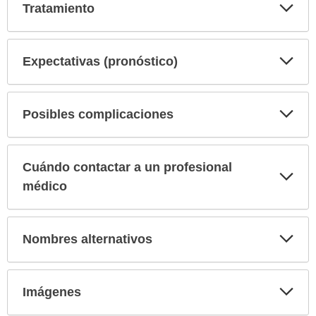
Exp
Tratamiento
sec
Exp
Expectativas (pronóstico)
sec
Exp
Posibles complicaciones
sec
Cuándo contactar a un profesional
Exp
sec
médico
Exp
Nombres alternativos
sec
Exp
Imágenes
sec