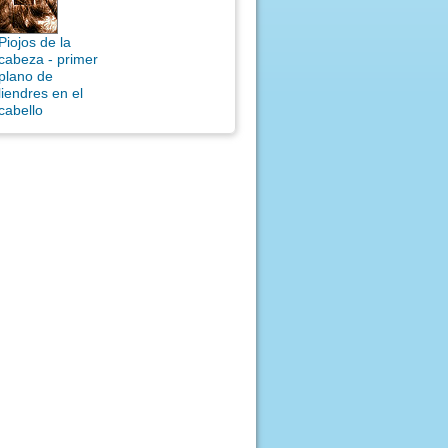
Piojos de la
cabeza - primer
plano de
liendres en el
cabello