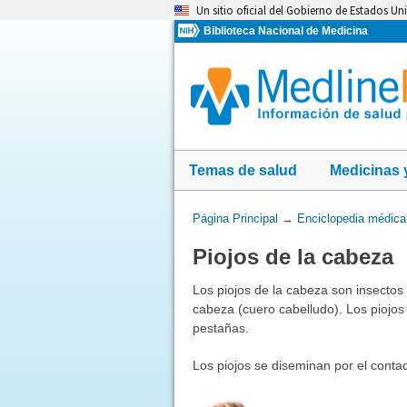
Omita
Un sitio oficial del Gobierno de Estados Un
y
Biblioteca Nacional de Medicina
vaya
al
Contenido
Temas de salud
Medicinas 
Usted
Página Principal
→
Enciclopedia médica
está
Piojos de la cabeza
aquí:
Los piojos de la cabeza son insectos 
cabeza (cuero cabelludo). Los piojos
pestañas.
Los piojos se diseminan por el conta