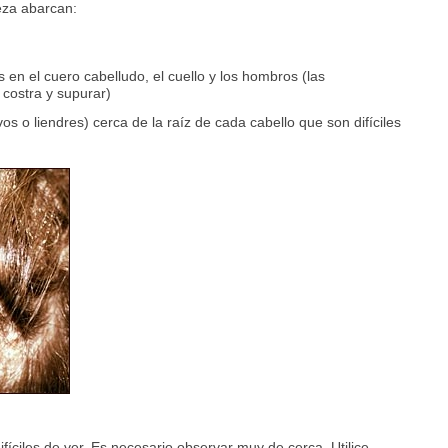
eza abarcan:
 en el cuero cabelludo, el cuello y los hombros (las
costra y supurar)
 o liendres) cerca de la raíz de cada cabello que son difíciles
fíciles de ver. Es necesario observar muy de cerca. Utilice