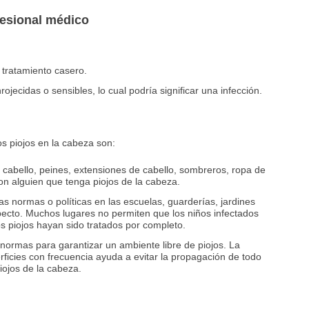
fesional médico
 tratamiento casero.
ojecidas o sensibles, lo cual podría significar una infección.
os piojos en la cabeza son:
 cabello, peines, extensiones de cabello, sombreros, ropa de
con alguien que tenga piojos de la cabeza.
e las normas o políticas en las escuelas, guarderías, jardines
specto. Muchos lugares no permiten que los niños infectados
os piojos hayan sido tratados por completo.
ormas para garantizar un ambiente libre de piojos. La
rficies con frecuencia ayuda a evitar la propagación de todo
piojos de la cabeza.