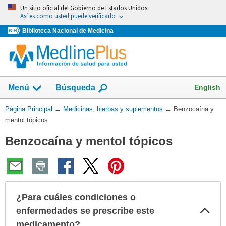
Omita
Un sitio oficial del Gobierno de Estados Unidos
y
Así es como usted puede verificarlo
vaya
Biblioteca Nacional de Medicina
al
Contenido
Mostrar
English
Menú
Búsqueda
el
campo
Usted
Página Principal
→
Medicinas, hierbas y suplementos
→
Benzocaína y
de
está
mentol tópicos
aquí:
Benzocaína y mentol tópicos
¿Para cuáles condiciones o
Col
enfermedades se prescribe este
sec
medicamento?