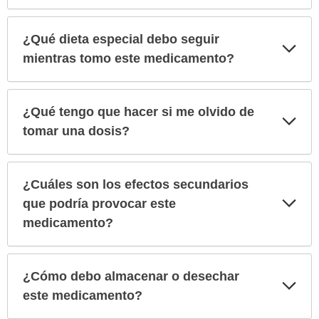
¿Qué dieta especial debo seguir
Exp
sec
mientras tomo este medicamento?
¿Qué tengo que hacer si me olvido de
Exp
sec
tomar una dosis?
¿Cuáles son los efectos secundarios
Exp
que podría provocar este
sec
medicamento?
¿Cómo debo almacenar o desechar
Exp
sec
este medicamento?