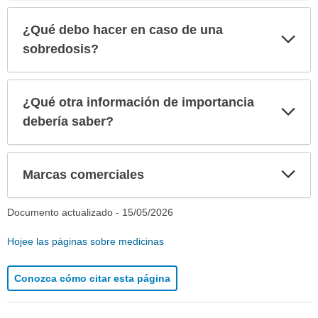
¿Qué debo hacer en caso de una
Exp
sec
sobredosis?
¿Qué otra información de importancia
Exp
sec
debería saber?
Exp
Marcas comerciales
sec
Documento actualizado -
15/05/2026
Hojee las páginas sobre medicinas
Conozca cómo citar esta página