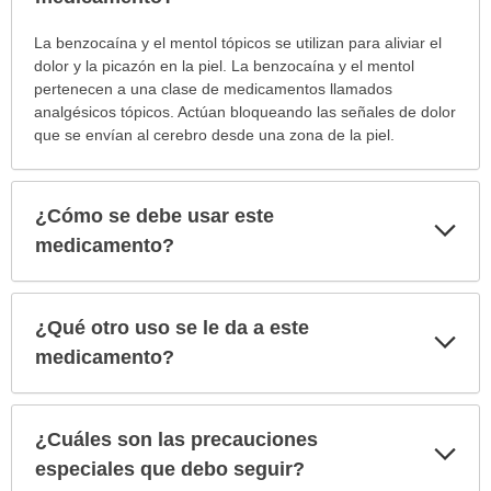
¿Para
La benzocaína y el mentol tópicos se utilizan para aliviar el
cuáles
dolor y la picazón en la piel. La benzocaína y el mentol
condiciones
pertenecen a una clase de medicamentos llamados
o
analgésicos tópicos. Actúan bloqueando las señales de dolor
enfermedades
que se envían al cerebro desde una zona de la piel.
se
prescribe
este
¿Cómo se debe usar este
Exp
medicamento?
sec
medicamento?
ha
sido
extendido.
¿Qué otro uso se le da a este
Exp
sec
medicamento?
¿Cuáles son las precauciones
Exp
sec
especiales que debo seguir?