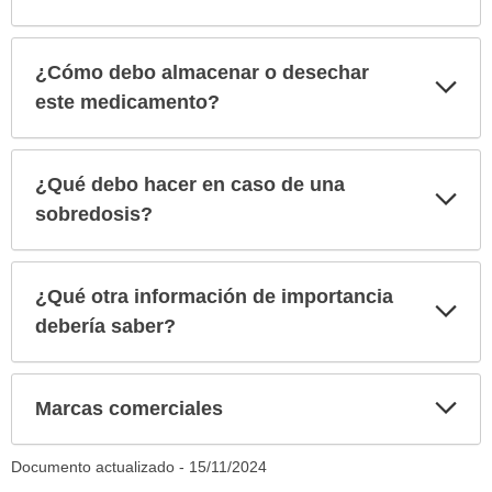
¿Cómo debo almacenar o desechar
Exp
sec
este medicamento?
¿Qué debo hacer en caso de una
Exp
sec
sobredosis?
¿Qué otra información de importancia
Exp
sec
debería saber?
Exp
Marcas comerciales
sec
Documento actualizado -
15/11/2024