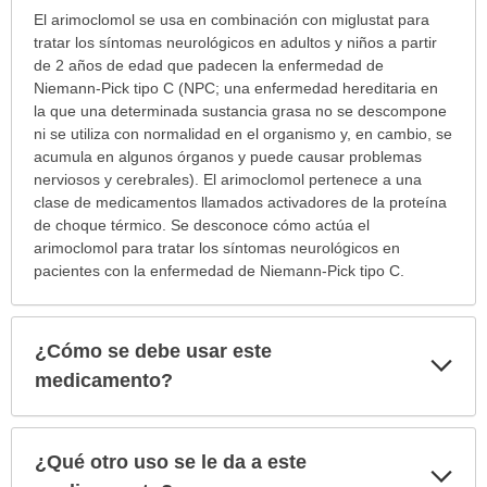
¿Para
El arimoclomol se usa en combinación con miglustat para
cuáles
tratar los síntomas neurológicos en adultos y niños a partir
condiciones
de 2 años de edad que padecen la enfermedad de
o
Niemann-Pick tipo C (NPC; una enfermedad hereditaria en
enfermedades
la que una determinada sustancia grasa no se descompone
se
ni se utiliza con normalidad en el organismo y, en cambio, se
prescribe
acumula en algunos órganos y puede causar problemas
este
nerviosos y cerebrales). El arimoclomol pertenece a una
medicamento?
clase de medicamentos llamados activadores de la proteína
ha
de choque térmico. Se desconoce cómo actúa el
sido
arimoclomol para tratar los síntomas neurológicos en
extendido.
pacientes con la enfermedad de Niemann-Pick tipo C.
¿Cómo se debe usar este
Exp
sec
medicamento?
¿Qué otro uso se le da a este
Exp
sec