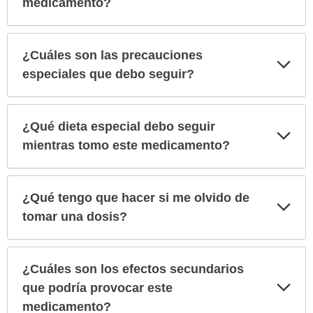
medicamento?
¿Cuáles son las precauciones
Exp
sec
especiales que debo seguir?
¿Qué dieta especial debo seguir
Exp
sec
mientras tomo este medicamento?
¿Qué tengo que hacer si me olvido de
Exp
sec
tomar una dosis?
¿Cuáles son los efectos secundarios
Exp
que podría provocar este
sec
medicamento?