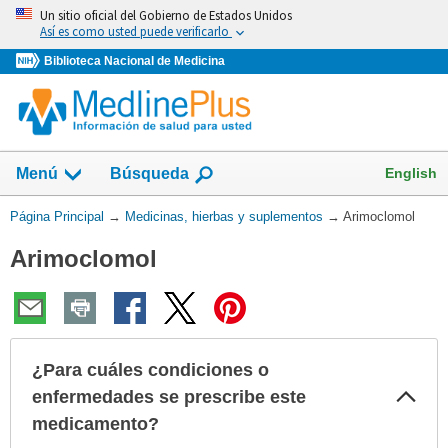
Omita
Un sitio oficial del Gobierno de Estados Unidos
y
Así es como usted puede verificarlo
vaya
Biblioteca Nacional de Medicina
al
Contenido
Mostrar
English
Menú
Búsqueda
el
campo
Usted
Página Principal
→
Medicinas, hierbas y suplementos
→
Arimoclomol
de
está
Arimoclomol
aquí:
¿Para cuáles condiciones o
Col
enfermedades se prescribe este
sec
medicamento?