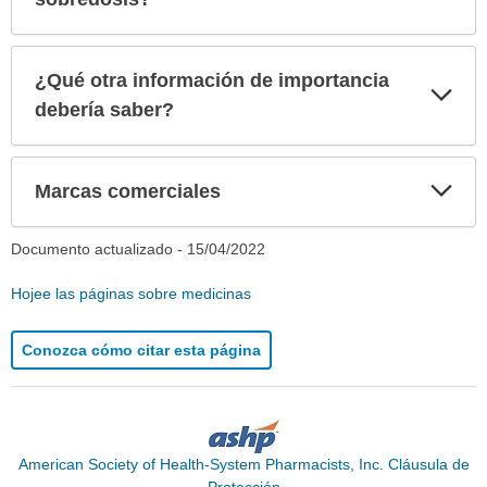
¿Qué otra información de importancia
Exp
sec
debería saber?
Exp
Marcas comerciales
sec
Documento actualizado -
15/04/2022
Hojee las páginas sobre medicinas
Conozca cómo citar esta página
American Society of Health-System Pharmacists, Inc. Cláusula de
Protección