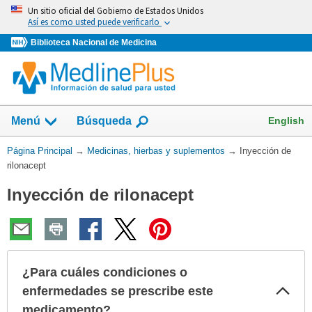
Omita
Un sitio oficial del Gobierno de Estados Unidos
y
Así es como usted puede verificarlo
vaya
Biblioteca Nacional de Medicina
al
Contenido
Mostrar
English
Menú
Búsqueda
el
campo
Usted
Página Principal
→
Medicinas, hierbas y suplementos
→
Inyección de
de
está
rilonacept
aquí:
Inyección de rilonacept
¿Para cuáles condiciones o
Col
enfermedades se prescribe este
sec
medicamento?