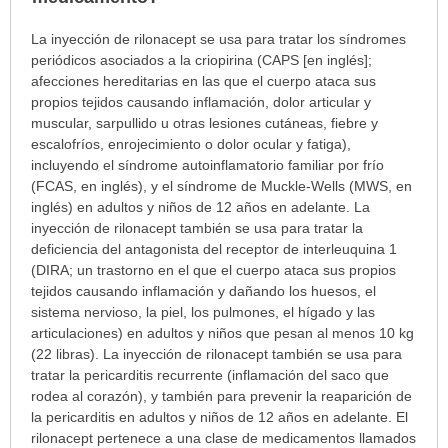
¿Para
La inyección de rilonacept se usa para tratar los síndromes
cuáles
periódicos asociados a la criopirina (CAPS [en inglés];
condiciones
afecciones hereditarias en las que el cuerpo ataca sus
o
propios tejidos causando inflamación, dolor articular y
enfermedades
muscular, sarpullido u otras lesiones cutáneas, fiebre y
se
escalofríos, enrojecimiento o dolor ocular y fatiga),
prescribe
incluyendo el síndrome autoinflamatorio familiar por frío
este
(FCAS, en inglés), y el síndrome de Muckle-Wells (MWS, en
medicamento?
inglés) en adultos y niños de 12 años en adelante. La
ha
inyección de rilonacept también se usa para tratar la
sido
deficiencia del antagonista del receptor de interleuquina 1
extendido.
(DIRA; un trastorno en el que el cuerpo ataca sus propios
tejidos causando inflamación y dañando los huesos, el
sistema nervioso, la piel, los pulmones, el hígado y las
articulaciones) en adultos y niños que pesan al menos 10 kg
(22 libras). La inyección de rilonacept también se usa para
tratar la pericarditis recurrente (inflamación del saco que
rodea al corazón), y también para prevenir la reaparición de
la pericarditis en adultos y niños de 12 años en adelante. El
rilonacept pertenece a una clase de medicamentos llamados