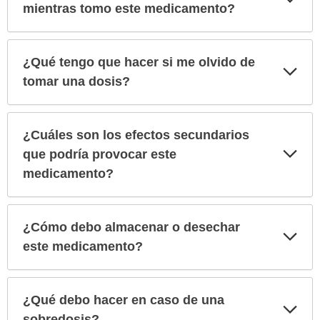
sec
mientras tomo este medicamento?
¿Qué tengo que hacer si me olvido de
Exp
sec
tomar una dosis?
¿Cuáles son los efectos secundarios
Exp
que podría provocar este
sec
medicamento?
¿Cómo debo almacenar o desechar
Exp
sec
este medicamento?
¿Qué debo hacer en caso de una
Exp
sec
sobredosis?