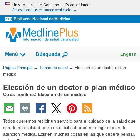
Omita
Un sitio oficial del Gobierno de Estados Unidos
y
Así es como usted puede verificarlo
vaya
Biblioteca Nacional de Medicina
al
Contenido
Mostrar
English
Menú
Búsqueda
el
campo
Usted
Página Principal
→
Temas de salud
→
Elección de un doctor o plan
de
está
médico
aquí:
Elección de un doctor o plan médico
Otros nombres: Elección de un médico
Todos queremos recibir un servicio para el cuidado de la salud que
sea de alta calidad, pero es difícil saber cómo elegir el plan de
atención médica. Existen muchas cosas en las que deberá pensar,