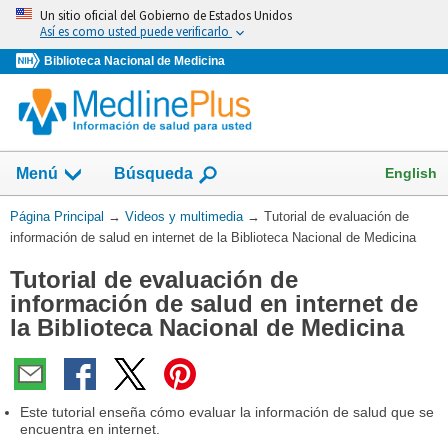
Omita
Un sitio oficial del Gobierno de Estados Unidos
y
Así es como usted puede verificarlo
vaya
Biblioteca Nacional de Medicina
al
Contenido
Mostrar
English
Menú
Búsqueda
el
campo
Usted
Página Principal
→
Videos y multimedia
→
Tutorial de evaluación de
de
está
información de salud en internet de la Biblioteca Nacional de Medicina
aquí:
Tutorial de evaluación de
información de salud en internet de
la Biblioteca Nacional de Medicina
Este tutorial enseña cómo evaluar la información de salud que se
encuentra en internet.